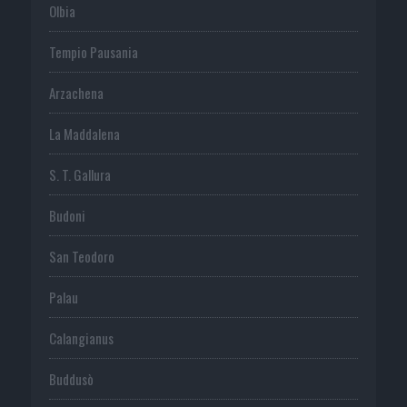
Olbia
Tempio Pausania
Arzachena
La Maddalena
S. T. Gallura
Budoni
San Teodoro
Palau
Calangianus
Buddusò