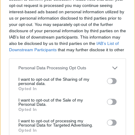
opt-out request is processed you may continue seeing
interest-based ads based on personal information utilized by
Ricevi le nostre ultime news
us or personal information disclosed to third parties prior to
your opt-out. You may separately opt-out of the further
disclosure of your personal information by third parties on the
da
Google News
IAB’s list of downstream participants. This information may
also be disclosed by us to third parties on the
IAB’s List of
Downstream Participants
that may further disclose it to other
Condividi l'articolo
third parties.
Please note that this website/app uses one or more Google
F
T
Pi
W
S
Personal Data Processing Opt Outs
services and may gather and store information including but
a
w
n
h
h
not limited to your visit or usage behaviour. You may click to
I want to opt-out of the Sharing of my
personal data.
grant or deny consent to Google and its third-party tags to
ce
it
te
at
a
Opted In
Articolo precedente
use your data for below specified purposes in below Google
b
te
re
s
re
Prossimo articolo
consent section.
I want to opt-out of the Sale of my
Personal Data.
o
r
st
A
Opted In
o
p
I want to opt-out of processing my
NOTIZIE RECENTI
k
p
Personal Data for Targeted Advertising.
Opted In