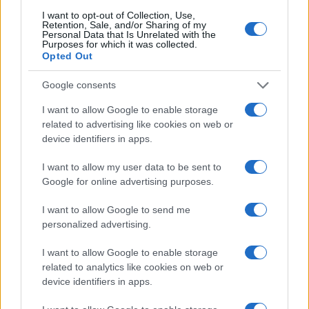
Le previsioni meteo per il weekend a Olbia e in
I want to opt-out of Collection, Use,
Retention, Sale, and/or Sharing of my
Gallura
Personal Data that Is Unrelated with the
Purposes for which it was collected.
Opted Out
Michelle Hunziker in Gallura, bella anche dal
Google consents
vivo: un amico vip svela come fa
I want to allow Google to enable storage
related to advertising like cookies on web or
Calangianus, dopo le polemiche il centro
device identifiers in apps.
accoglienza minori chiude
I want to allow my user data to be sent to
Google for online advertising purposes.
Olbia, divieto di sosta contro spaccio e degrado:
esplode la protesta
I want to allow Google to send me
personalized advertising.
Pausa caffè impeccabile: come scegliere la
I want to allow Google to enable storage
soluzione ideale per la casa e l’ufficio
related to analytics like cookies on web or
device identifiers in apps.
Monte Pino, la fine di un lungo dolore: storia e