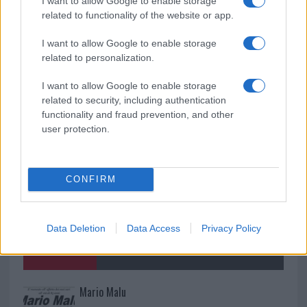
I want to allow Google to enable storage
rinascita della strada che segnò la Gallura
related to functionality of the website or app.
I want to allow Google to enable storage
Raid nelle campagne di Berchidda, rischio per
related to personalization.
la rete elettrica
I want to allow Google to enable storage
related to security, including authentication
functionality and fraud prevention, and other
user protection.
CONFIRM
Data Deletion
Data Access
Privacy Policy
NECROLOGIE
Mario Malu