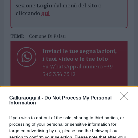
sezione
Login
dal menù del sito o
cliccando
qui
TEMI:
Comune Di Palau
Inviaci le tue segnalazioni,
i tuoi video e le tue foto
Su WhatsApp al numero +39
345 356 7512
Galluraoggi.it -
Do Not Process My Personal
Information
Notizie in tempo reale?
Entra nel canale telegram di
If you wish to opt-out of the sale, sharing to third parties, or
GalluraOggi.it
processing of your personal or sensitive information for
targeted advertising by us, please use the below opt-out
section to confirm your selection. Please note that after your