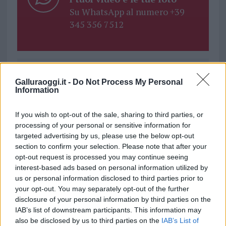
Su WhatsApp al numero +39
345 356 7512
Ricevi le nostre ultime news
Galluraoggi.it -
Do Not Process My Personal
Information
da
Google News
If you wish to opt-out of the sale, sharing to third parties, or
processing of your personal or sensitive information for
targeted advertising by us, please use the below opt-out
Condividi l'articolo
section to confirm your selection. Please note that after your
opt-out request is processed you may continue seeing
F
T
Pi
W
S
interest-based ads based on personal information utilized by
us or personal information disclosed to third parties prior to
a
w
n
h
h
your opt-out. You may separately opt-out of the further
ce
it
te
at
a
disclosure of your personal information by third parties on the
Articolo precedente
IAB’s list of downstream participants. This information may
b
te
re
s
re
Prossimo articolo
also be disclosed by us to third parties on the
IAB’s List of