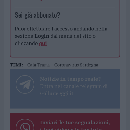
Sei già abbonato?
Puoi effettuare l'accesso andando nella
sezione
Login
dal menù del sito o
cliccando
qui
TEMI:
Cala Trama
Coronavirus Sardegna
Notizie in tempo reale?
Entra nel canale telegram di
GalluraOggi.it
Inviaci le tue segnalazioni,
i tuoi video e le tue foto