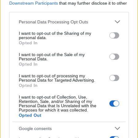
o
r
st
A
Downstream Participants
that may further disclose it to other
third parties.
o
p
NOTIZIE RECENTI
Please note that this website/app uses one or more Google
k
p
Personal Data Processing Opt Outs
services and may gather and store information including but
not limited to your visit or usage behaviour. You may click to
I want to opt-out of the Sharing of my
personal data.
“Sul filo del discorso”: sold out ad Olbia per il
grant or deny consent to Google and its third-party tags to
Opted In
reading su Atzeni
use your data for below specified purposes in below Google
consent section.
I want to opt-out of the Sale of my
Personal Data.
La Maddalena, festa per i 30 anni del Diving
Opted In
center di Tegge
I want to opt-out of processing my
Personal Data for Targeted Advertising.
Opted In
Esce di strada con l’auto ad Arzachena: ferito il
I want to opt-out of Collection, Use,
conducente
Retention, Sale, and/or Sharing of my
Personal Data that Is Unrelated with the
Purposes for which it was collected.
Opted Out
Turiste si perdono a Tavolara: salvate dai vigili
del fuoco
Google consents