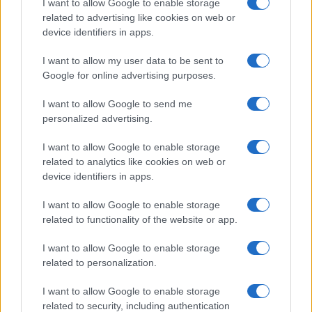
I want to allow Google to enable storage
Meteo Olbia 6 agosto, migliora il tempo in
related to advertising like cookies on web or
Gallura
device identifiers in apps.
I want to allow my user data to be sent to
Incidente Olbia, poliziotto in vacanza salva 6
Google for online advertising purposes.
persone: due bimbi tra i feriti
I want to allow Google to send me
personalized advertising.
Red Valley Festival, musica no-stop a Olbia fino
alle 5
I want to allow Google to enable storage
related to analytics like cookies on web or
device identifiers in apps.
I want to allow Google to enable storage
related to functionality of the website or app.
I want to allow Google to enable storage
related to personalization.
I want to allow Google to enable storage
related to security, including authentication