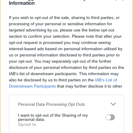
Information
F
T
Pi
W
S
a
w
n
h
h
If you wish to opt-out of the sale, sharing to third parties, or
processing of your personal or sensitive information for
ce
it
te
at
a
targeted advertising by us, please use the below opt-out
Articolo precedente
b
te
re
s
re
section to confirm your selection. Please note that after your
Prossimo articolo
opt-out request is processed you may continue seeing
o
r
st
A
interest-based ads based on personal information utilized by
o
p
us or personal information disclosed to third parties prior to
your opt-out. You may separately opt-out of the further
NOTIZIE RECENTI
k
p
disclosure of your personal information by third parties on the
IAB’s list of downstream participants. This information may
Incendi, a San Pasquale arriva il Campo Base:
also be disclosed by us to third parties on the
IAB’s List of
Downstream Participants
that may further disclose it to other
l’inaugurazione
third parties.
Please note that this website/app uses one or more Google
Personal Data Processing Opt Outs
Andrea Mura conquista Palau: grande
services and may gather and store information including but
partecipazione per il suo racconto
not limited to your visit or usage behaviour. You may click to
I want to opt-out of the Sharing of my
personal data.
grant or deny consent to Google and its third-party tags to
Opted In
use your data for below specified purposes in below Google
Calangianus, allarme sul centro accoglienza