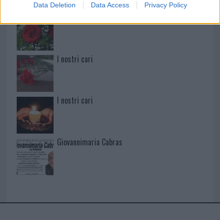
Data Deletion
Data Access
Privacy Policy
I nostri cari
I nostri cari
I nostri cari
Giovannimaria Cabras