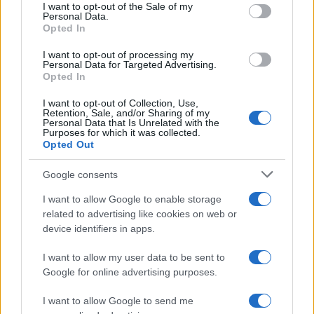
consent section.
I want to opt-out of the Sale of my
minori, Albieri: “Episodi gravissimi”
Personal Data.
Opted In
Gallura, finti clienti svuotano le suite: furto da
I want to opt-out of processing my
Personal Data for Targeted Advertising.
50mila nel resort
Opted In
I want to opt-out of Collection, Use,
Meteo Olbia 7 agosto, sole e caldo tornano
Retention, Sale, and/or Sharing of my
Personal Data that Is Unrelated with the
protagonisti
Purposes for which it was collected.
Opted Out
Test tunnel Olbia: rampe chiuse ancora fino a
Google consents
fine agosto
I want to allow Google to enable storage
related to advertising like cookies on web or
device identifiers in apps.
Aggius conquista la classifica delle mete più
amate dell’estate 2026
I want to allow my user data to be sent to
Google for online advertising purposes.
I want to allow Google to send me