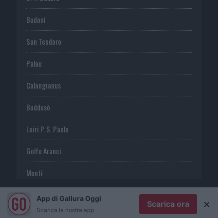
Budoni
San Teodoro
Palau
Calangianus
Buddusò
Loiri P. S. Paolo
Golfo Aranci
Monti
Telti
App di Gallura Oggi
×
Scarica ora
Scarica la nostra app
S. Antonio di G.