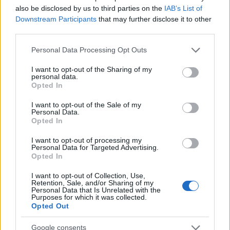
also be disclosed by us to third parties on the
IAB’s List of
Downstream Participants
that may further disclose it to other
third parties.
Please note that this website/app uses one or more Google
Personal Data Processing Opt Outs
NECROLOGIE
services and may gather and store information including but
not limited to your visit or usage behaviour. You may click to
I want to opt-out of the Sharing of my
personal data.
grant or deny consent to Google and its third-party tags to
Mario Malu
Opted In
use your data for below specified purposes in below Google
consent section.
I want to opt-out of the Sale of my
Personal Data.
Opted In
Paolo Pinna
I want to opt-out of processing my
Personal Data for Targeted Advertising.
Opted In
Martina Agostina Diturco
I want to opt-out of Collection, Use,
Retention, Sale, and/or Sharing of my
Personal Data that Is Unrelated with the
Purposes for which it was collected.
Opted Out
I nostri cari
Google consents