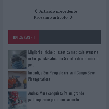
a
w
n
h
h
ce
it
te
at
a
Articolo precedente
b
te
re
s
re
Prossimo articolo
o
r
st
A
o
p
NOTIZIE RECENTI
k
p
Migliori cliniche di estetica medicale avanzata
in Europa: classifica dei 5 centri di riferimento
pe…
Incendi, a San Pasquale arriva il Campo Base:
l’inaugurazione
Andrea Mura conquista Palau: grande
partecipazione per il suo racconto