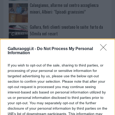
Calangianus, allarme sul centro accoglienza
minori, Albieri: “Episodi gravissimi”
Gallura, finti clienti svuotano le suite: furto da
50mila nel resort
Meteo Olbia 7 agosto, sole e caldo tornano
Galluraoggi.it -
Do Not Process My Personal
Information
protagonisti
If you wish to opt-out of the sale, sharing to third parties, or
Test tunnel Olbia: rampe chiuse ancora fino a
processing of your personal or sensitive information for
targeted advertising by us, please use the below opt-out
fine agosto
section to confirm your selection. Please note that after your
opt-out request is processed you may continue seeing
interest-based ads based on personal information utilized by
us or personal information disclosed to third parties prior to
your opt-out. You may separately opt-out of the further
disclosure of your personal information by third parties on the
IAB’s list of downstream participants. This information may