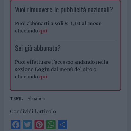
Vuoi rimuovere le pubblicità nazionali?
Puoi abbonarti a
soli € 1,10 al mese
cliccando
qui
Sei già abbonato?
Puoi effettuare l'accesso andando nella
sezione
Login
dal menù del sito o
cliccando
qui
TEMI:
Abbanoa
Condividi l'articolo
F
T
Pi
W
S