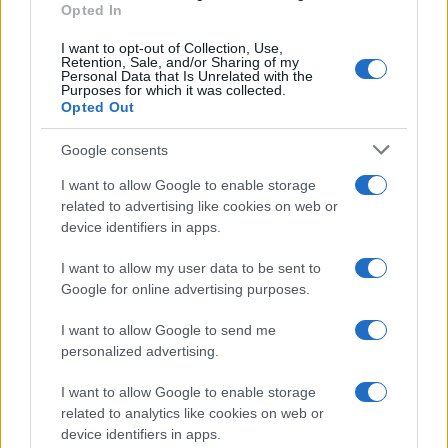
Opted In
NOTIZIE RECENTI
k
p
I want to opt-out of Collection, Use,
Retention, Sale, and/or Sharing of my
Soccorso tra i mega yacht sulla spiaggia di La
Personal Data that Is Unrelated with the
Purposes for which it was collected.
Maddalena: cosa è successo
Opted Out
Google consents
Scontro Misericordia-Comune: Oltre le Bocche
attacca la sindaca
I want to allow Google to enable storage
related to advertising like cookies on web or
device identifiers in apps.
Salvini contestato a L’Agnata, il ministro
interviene: “Amo De Andrè che democrazia è?”
I want to allow my user data to be sent to
Google for online advertising purposes.
Porto Taverna, strage di pesci nello stagno:
I want to allow Google to send me
personalized advertising.
scattano le prime bonifiche
I want to allow Google to enable storage
Olbia, stretta sulla sicurezza per il Red Valley
related to analytics like cookies on web or
device identifiers in apps.
2026: tutti i divieti