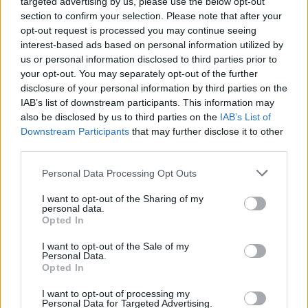
targeted advertising by us, please use the below opt-out
section to confirm your selection. Please note that after your
opt-out request is processed you may continue seeing
interest-based ads based on personal information utilized by
us or personal information disclosed to third parties prior to
Ricevi le nostre ultime news
your opt-out. You may separately opt-out of the further
disclosure of your personal information by third parties on the
IAB’s list of downstream participants. This information may
da
Google News
also be disclosed by us to third parties on the
IAB’s List of
Downstream Participants
that may further disclose it to other
third parties.
Condividi l'articolo
Please note that this website/app uses one or more Google
Personal Data Processing Opt Outs
services and may gather and store information including but
F
T
Pi
W
S
not limited to your visit or usage behaviour. You may click to
I want to opt-out of the Sharing of my
personal data.
a
w
n
h
h
grant or deny consent to Google and its third-party tags to
Opted In
use your data for below specified purposes in below Google
ce
it
te
at
a
Articolo precedente
consent section.
I want to opt-out of the Sale of my
b
te
re
s
re
Personal Data.
Prossimo articolo
Opted In
o
r
st
A
I want to opt-out of processing my
o
p
Personal Data for Targeted Advertising.