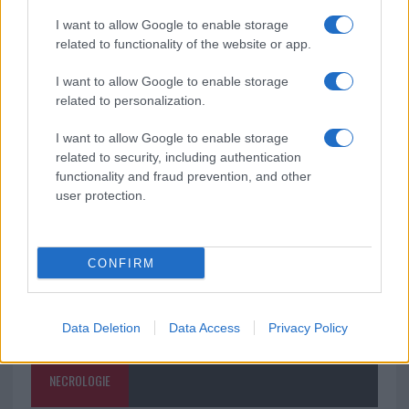
I want to allow Google to enable storage
Santa Teresa Gallura, nuove regole per la
related to functionality of the website or app.
raccolta differenziata
I want to allow Google to enable storage
related to personalization.
Robbie Williams incanta il gala del Big Art
I want to allow Google to enable storage
Festival al Romazzino
related to security, including authentication
functionality and fraud prevention, and other
user protection.
CONFIRM
Data Deletion
Data Access
Privacy Policy
NECROLOGIE