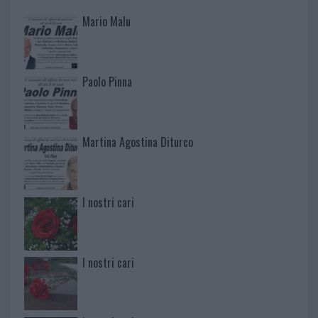
Mario Malu
Paolo Pinna
Martina Agostina Diturco
I nostri cari
I nostri cari