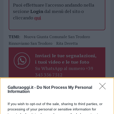
Puoi effettuare l'accesso andando nella
sezione
Login
dal menù del sito o
cliccando
qui
TEMI:
Nuova Giunta Comunale San Teodoro
Rinnoviamo San Teodoro
Rita Deretta
Inviaci le tue segnalazioni,
i tuoi video e le tue foto
Su WhatsApp al numero +39
345 356 7512
Galluraoggi.it -
Do Not Process My Personal
Information
Notizie in tempo reale?
If you wish to opt-out of the sale, sharing to third parties, or
Entra nel canale telegram di
processing of your personal or sensitive information for
GalluraOggi.it