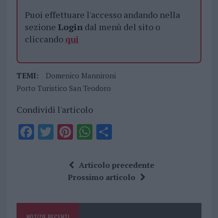
Puoi effettuare l'accesso andando nella
sezione
Login
dal menù del sito o
cliccando
qui
TEMI:
Domenico Mannironi
Porto Turistico San Teodoro
Condividi l'articolo
F
T
Pi
W
S
a
w
n
h
h
ce
it
te
at
a
Articolo precedente
b
te
re
s
re
Prossimo articolo
o
r
st
A
o
p
NOTIZIE RECENTI