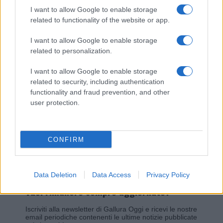
I want to allow Google to enable storage
related to functionality of the website or app.
Giovannimaria Cabras
I want to allow Google to enable storage
related to personalization.
I want to allow Google to enable storage
related to security, including authentication
functionality and fraud prevention, and other
user protection.
Invia un Comunicato Stampa
|
Pubblicità
|
Segnala
CONFIRM
Data Deletion
Data Access
Privacy Policy
Vuoi rimanere sempre aggiornato?
Iscriviti alla newsletter di Gallura Oggi e ricevi le nostre
email periodiche contenenti le ultime notizie pubblicate