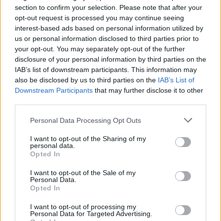
section to confirm your selection. Please note that after your
Test tunnel Olbia: rampe chiuse ancora fino a
opt-out request is processed you may continue seeing
fine agosto
interest-based ads based on personal information utilized by
us or personal information disclosed to third parties prior to
your opt-out. You may separately opt-out of the further
Aggius conquista la classifica delle mete più
disclosure of your personal information by third parties on the
IAB’s list of downstream participants. This information may
amate dell’estate 2026
also be disclosed by us to third parties on the
IAB’s List of
Downstream Participants
that may further disclose it to other
third parties.
Please note that this website/app uses one or more Google
Personal Data Processing Opt Outs
services and may gather and store information including but
not limited to your visit or usage behaviour. You may click to
I want to opt-out of the Sharing of my
personal data.
grant or deny consent to Google and its third-party tags to
Opted In
use your data for below specified purposes in below Google
consent section.
I want to opt-out of the Sale of my
Personal Data.
Opted In
NECROLOGIE
I want to opt-out of processing my
Personal Data for Targeted Advertising.