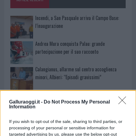
k
p
Incendi, a San Pasquale arriva il Campo Base:
l’inaugurazione
Andrea Mura conquista Palau: grande
partecipazione per il suo racconto
Calangianus, allarme sul centro accoglienza
minori, Albieri: “Episodi gravissimi”
Gallura, finti clienti svuotano le suite: furto da
Galluraoggi.it -
Do Not Process My Personal
50mila nel resort
Information
Meteo Olbia 7 agosto, sole e caldo tornano
If you wish to opt-out of the sale, sharing to third parties, or
protagonisti
processing of your personal or sensitive information for
targeted advertising by us, please use the below opt-out