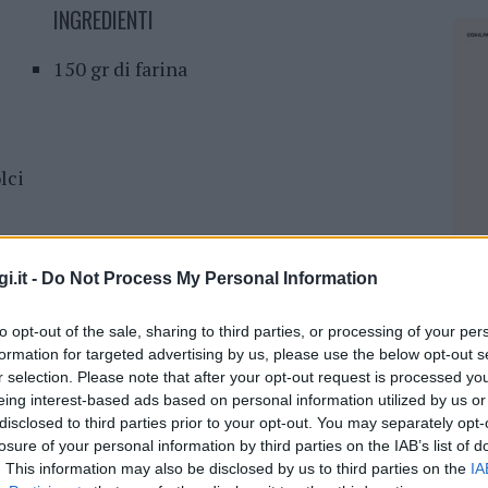
INGREDIENTI
150 gr di farina
lci
i.it -
Do Not Process My Personal Information
to opt-out of the sale, sharing to third parties, or processing of your per
formation for targeted advertising by us, please use the below opt-out s
r selection. Please note that after your opt-out request is processed y
eing interest-based ads based on personal information utilized by us or
l burro con 250 ml di acqua e un pizzico di sale.
disclosed to third parties prior to your opt-out. You may separately opt-
losure of your personal information by third parties on the IAB’s list of
unire la farina e mescolare per bene.
. This information may also be disclosed by us to third parties on the
IA
colate sempre finchè l’impasto non si stacca
NEC