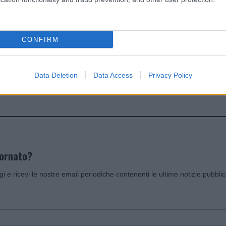
dente
Prossimo articolo
CONFIRM
Data Deletion
Data Access
Privacy Policy
Invia un Comunicato Stampa
|
Pubblicità
|
Segnala
iornato?
ggi e ricevi le nostre email periodiche contenenti le ultime notizie pubbli