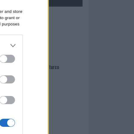
er and store
Mario Malu
to grant or
ed purposes
Paolo Pinna
Martina Agostina Diturco
I nostri cari
I nostri cari