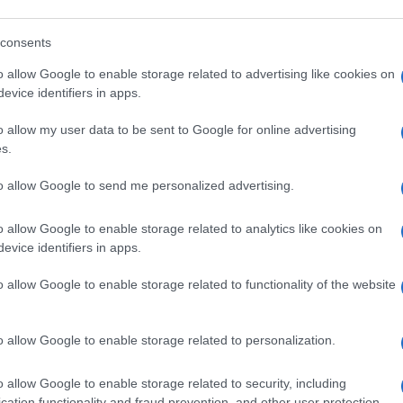
lazioni, i tuoi video e le tue foto
consents
ro +39 345 356 7512
o allow Google to enable storage related to advertising like cookies on
evice identifiers in apps.
o allow my user data to be sent to Google for online advertising
eale?
s.
gram di GalluraOggi.it
to allow Google to send me personalized advertising.
o allow Google to enable storage related to analytics like cookies on
evice identifiers in apps.
ime news da
Google News
o allow Google to enable storage related to functionality of the website
o allow Google to enable storage related to personalization.
o allow Google to enable storage related to security, including
cation functionality and fraud prevention, and other user protection.