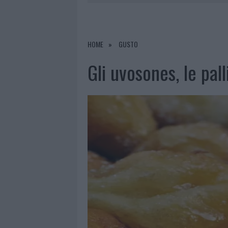
7 AGOSTO 2026
|
CALANGIANUS, DOPO LE POLEMIC
7 AGOSTO 2026
|
OLBIA, DIVIETO DI SOSTA CONT
7 AGOSTO 2026
|
PAUSA CAFFÈ IMPECCABILE: COME 
HOME
GUSTO
7 AGOSTO 2026
|
LE PREVISIONI METEO PER IL WEE
Gli uvosones, le pall