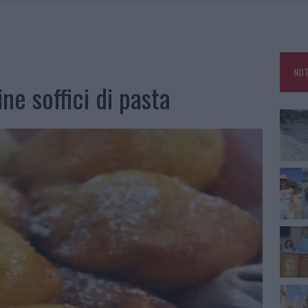
HE IL CENTRO ACCOGLIENZA MINORI CHIUDE
RO SPACCIO E DEGRADO: ESPLODE LA PROTESTA
SCEGLIERE LA SOLUZIONE IDEALE PER LA CASA E L’UFFICIO
NOT
KEND A OLBIA E IN GALLURA
ine soffici di pasta