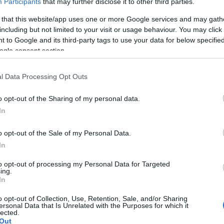
Participants
that may further disclose it to other third parties.
 a me non è stato necessario rimetterlo sul
 that this website/app uses one or more Google services and may gath
including but not limited to your visit or usage behaviour. You may click 
intiepidire e aggiungete le uova sempre
 to Google and its third-party tags to use your data for below specifi
nfine lo zucchero e il lievito.
ogle consent section.
lasciate riposare coperto con un panno per
l Data Processing Opt Outs
iele con l’acquavite.
e tante palline come una noce, (a me l’impasto
o opt-out of the Sharing of my personal data.
 trovate con questa consistenza fate come me,
In
cchiaio, una noce, lasciatelo cadere nell’olio
o opt-out of the Sale of my Personal Data.
In
 da cucina.
to opt-out of processing my Personal Data for Targeted
vusones e con una siringa riempite con miele e
ing.
In
o opt-out of Collection, Use, Retention, Sale, and/or Sharing
ersonal Data that Is Unrelated with the Purposes for which it
lected.
Out