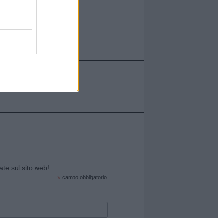
cate sul sito web!
*
campo obbligatorio