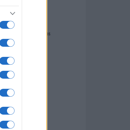
I nostri cari
Giovannimaria Cabras