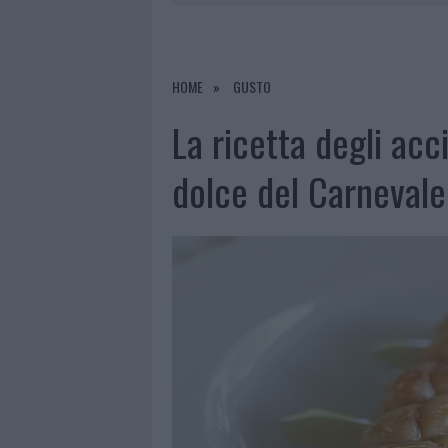
6 AGOSTO 2026
|
MIGLIORI AGENZIE
NELLA GESTIONE DELLE PRATICHE
6 AGOSTO 2026
|
EVENTI IN GALLURA, DA JOVANO
HOME
GUSTO
6 AGOSTO 2026
|
LETTINI E ARREDI ABUSIVI SULLA
La ricetta degli acci
6 AGOSTO 2026
|
È MORTO FRANCESCO GUCCINI, I
dolce del Carnevale