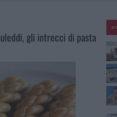
 PER L’ATTESTAZIONE SOA IN ITALIA: LISTA DELLE 4 REALTÀ PIÙ EFFICIENTI
TTI ALLA ZUPPA GALLURESE: GLI APPUNTAMENTI DA NON PERDERE
 SPIAGGIA LIBERA, SEQUESTRI A OLBIA E ARZACHENA
NOT
uleddi, gli intrecci di pasta
L MAESTRO CHE RIFIUTÒ LA COSTA SMERALDA