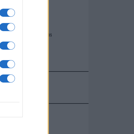
I nostri cari
Giovannimaria Cabras