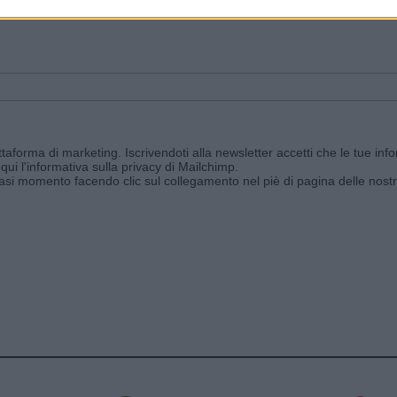
ggi e ricevi le nostre email periodiche contenenti le ultime notizie pubbli
aforma di marketing. Iscrivendoti alla newsletter accetti che le tue info
qui l'informativa sulla privacy di Mailchimp
.
siasi momento facendo clic sul collegamento nel piè di pagina delle nostr