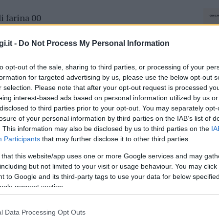
i farina 00
i.it -
Do Not Process My Personal Information
to opt-out of the sale, sharing to third parties, or processing of your per
formation for targeted advertising by us, please use the below opt-out s
r selection. Please note that after your opt-out request is processed y
eing interest-based ads based on personal information utilized by us or
disclosed to third parties prior to your opt-out. You may separately opt-
losure of your personal information by third parties on the IAB’s list of
. This information may also be disclosed by us to third parties on the
IA
lo strutto. Allungare il composto con una
Participants
that may further disclose it to other third parties.
almente un po d’acqua (l’acqua si aggiunge nel
ciente per ammorbidire l’impasto). Versare nella
 that this website/app uses one or more Google services and may gath
fino a ottenere una pasta morbida e compatta.
including but not limited to your visit or usage behaviour. You may click 
 to Google and its third-party tags to use your data for below specifi
ora avvolta nella pellicola.
ogle consent section.
ll’impasto dei bastoncini molto sottili e lunghi
e attorcigliate dando leggermente forza sul
l Data Processing Opt Outs
NEC