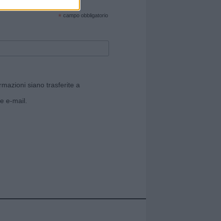
cate sul sito web!
*
campo obbligatorio
rmazioni siano trasferite a
e e-mail.