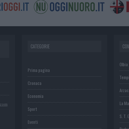
CATEGORIE
CO
Olbia
Prima pagina
Temp
Cronaca
Arza
Economia
La Ma
.com
Sport
S. T. 
Eventi