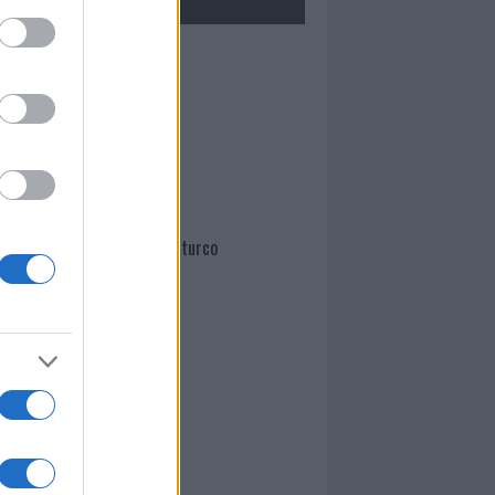
Mario Malu
Paolo Pinna
Martina Agostina Diturco
I nostri cari
I nostri cari