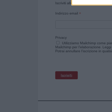
Iscriviti alla newsletter di Gallura O
*
Indirizzo email
Privacy
Utilizziamo Mailchimp come piatt
Mailchimp per l'elaborazione.
Leggi 
Potrai annullare l'iscrizione in qual