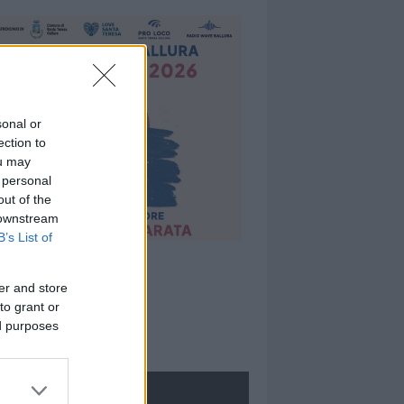
sonal or
ection to
ou may
 personal
out of the
 downstream
B’s List of
er and store
to grant or
ed purposes
ROLOGIE