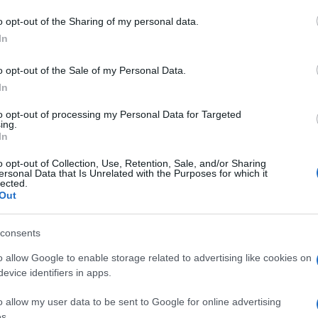
 capi.
o opt-out of the Sharing of my personal data.
In
emi e far asciugare l’olio in carta per
izzato a piacere con scorza d’arancia e
o opt-out of the Sale of my Personal Data.
In
to opt-out of processing my Personal Data for Targeted
azionali?
ing.
In
 mese
cliccando
qui
o opt-out of Collection, Use, Retention, Sale, and/or Sharing
ersonal Data that Is Unrelated with the Purposes for which it
lected.
Out
do nella sezione
Login
dal menù del sito o
consents
o allow Google to enable storage related to advertising like cookies on
evice identifiers in apps.
o allow my user data to be sent to Google for online advertising
s.