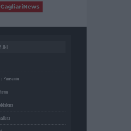
MUNI
io Pausania
chena
ddalena
Gallura