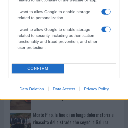
Gallura
I want to allow Google to enable storage
Michelle Hunziker in Gallura, bella anche dal
related to personalization.
vivo: un amico vip svela come fa
I want to allow Google to enable storage
related to security, including authentication
Calangianus, dopo le polemiche il centro
functionality and fraud prevention, and other
user protection.
accoglienza minori chiude
Olbia, divieto di sosta contro spaccio e degrado:
CONFIRM
esplode la protesta
Data Deletion
Data Access
Privacy Policy
Pausa caffè impeccabile: come scegliere la
soluzione ideale per la casa e l’ufficio
Monte Pino, la fine di un lungo dolore: storia e
rinascita della strada che segnò la Gallura