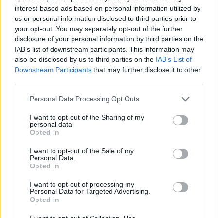
interest-based ads based on personal information utilized by
us or personal information disclosed to third parties prior to
your opt-out. You may separately opt-out of the further
TEMI:
Comune Di San Teodoro
Gianluca Vassallo
disclosure of your personal information by third parties on the
IAB’s list of downstream participants. This information may
Notizie in tempo reale?
also be disclosed by us to third parties on the
IAB’s List of
Downstream Participants
that may further disclose it to other
Entra nel canale telegram di
third parties.
GalluraOggi.it
Please note that this website/app uses one or more Google
Personal Data Processing Opt Outs
services and may gather and store information including but
not limited to your visit or usage behaviour. You may click to
I want to opt-out of the Sharing of my
personal data.
grant or deny consent to Google and its third-party tags to
Inviaci le tue segnalazioni,
Opted In
use your data for below specified purposes in below Google
i tuoi video e le tue foto
consent section.
I want to opt-out of the Sale of my
Su WhatsApp al numero +39
Personal Data.
Opted In
345 356 7512
I want to opt-out of processing my
Personal Data for Targeted Advertising.
Opted In
I want to opt-out of Collection, Use,