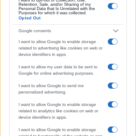
Ricevi le nostre ultime news
Retention, Sale, and/or Sharing of my
Personal Data that Is Unrelated with the
Purposes for which it was collected.
Opted Out
da
Google News
Google consents
I want to allow Google to enable storage
Condividi l'articolo
related to advertising like cookies on web or
F
T
Pi
W
S
device identifiers in apps.
a
w
n
h
h
I want to allow my user data to be sent to
Google for online advertising purposes.
ce
it
te
at
a
Articolo precedente
b
te
re
s
re
Prossimo articolo
I want to allow Google to send me
personalized advertising.
o
r
st
A
o
p
I want to allow Google to enable storage
NOTIZIE RECENTI
related to analytics like cookies on web or
k
p
device identifiers in apps.
Le previsioni meteo per il weekend a Olbia e in
I want to allow Google to enable storage
related to functionality of the website or app.