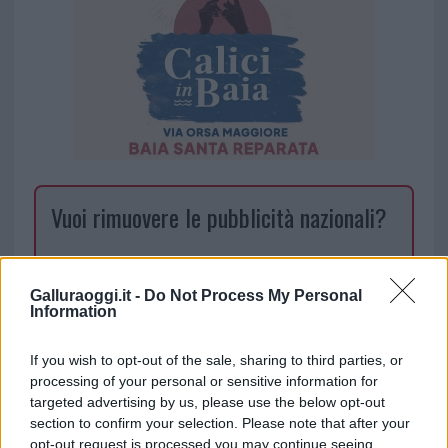
Vuoi rimuovere le pubblicità nazionali?
Puoi abbonarti a
soli € 1,10 al mese
cliccando
qui
Galluraoggi.it -
Do Not Process My Personal
Information
Sei già abbonato?
If you wish to opt-out of the sale, sharing to third parties, or
processing of your personal or sensitive information for
Puoi effettuare l'accesso andando nella
targeted advertising by us, please use the below opt-out
sezione
Login
dal menù del sito o
section to confirm your selection. Please note that after your
cliccando
qui
opt-out request is processed you may continue seeing