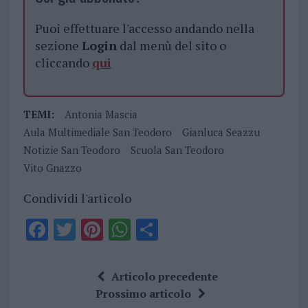
Puoi effettuare l'accesso andando nella
sezione
Login
dal menù del sito o
cliccando
qui
TEMI:
Antonia Mascia
Aula Multimediale San Teodoro
Gianluca Seazzu
Notizie San Teodoro
Scuola San Teodoro
Vito Gnazzo
Condividi l'articolo
F
T
Pi
W
S
a
w
n
h
h
ce
it
te
at
a
Articolo precedente
b
te
re
s
re
Prossimo articolo