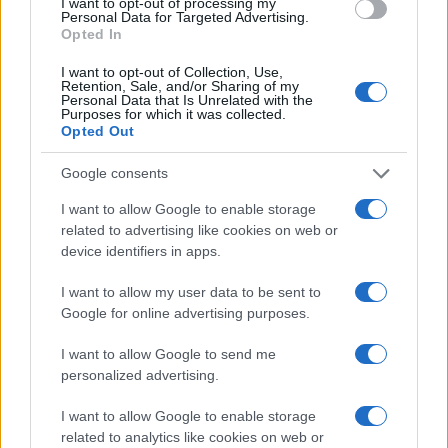
I want to opt-out of processing my
NECROLOGIE
Personal Data for Targeted Advertising.
Opted In
I want to opt-out of Collection, Use,
Mario Malu
Retention, Sale, and/or Sharing of my
Personal Data that Is Unrelated with the
Purposes for which it was collected.
Opted Out
Paolo Pinna
Google consents
I want to allow Google to enable storage
related to advertising like cookies on web or
Martina Agostina Diturco
device identifiers in apps.
I want to allow my user data to be sent to
Google for online advertising purposes.
I nostri cari
I want to allow Google to send me
personalized advertising.
I nostri cari
I want to allow Google to enable storage
related to analytics like cookies on web or