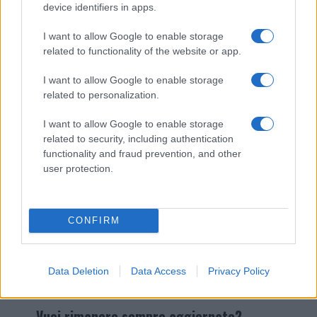
device identifiers in apps.
I nostri cari
I want to allow Google to enable storage
related to functionality of the website or app.
I want to allow Google to enable storage
related to personalization.
Giovannimaria Cabras
I want to allow Google to enable storage
related to security, including authentication
functionality and fraud prevention, and other
user protection.
CONFIRM
Invia un Comunicato Stampa
|
Pubblicità
|
Segnala
Data Deletion
Data Access
Privacy Policy
Vuoi rimanere sempre aggiornato?