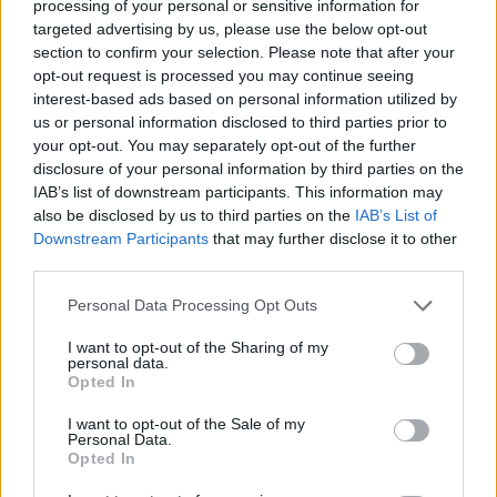
processing of your personal or sensitive information for
Nuovi posti auto in via La Marmora, parcheggio
targeted advertising by us, please use the below opt-out
provvisorio a La Maddalena
section to confirm your selection. Please note that after your
opt-out request is processed you may continue seeing
interest-based ads based on personal information utilized by
Allarme truffe a Berchidda, falsi incaricati
us or personal information disclosed to third parties prior to
bussano alle porte
your opt-out. You may separately opt-out of the further
disclosure of your personal information by third parties on the
IAB’s list of downstream participants. This information may
Notre-Dame de Paris conquista Olbia, la prima
also be disclosed by us to third parties on the
IAB’s List of
al Molo Brin è un successo
Downstream Participants
that may further disclose it to other
third parties.
Please note that this website/app uses one or more Google
Personal Data Processing Opt Outs
services and may gather and store information including but
not limited to your visit or usage behaviour. You may click to
I want to opt-out of the Sharing of my
personal data.
grant or deny consent to Google and its third-party tags to
Opted In
use your data for below specified purposes in below Google
consent section.
I want to opt-out of the Sale of my
Personal Data.
Opted In