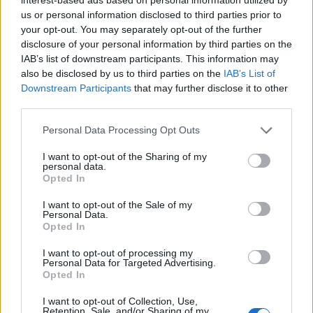
TEMI:
Carabinieri Siniscola
us or personal information disclosed to third parties prior to
Lavoro Nero San Teodoro
your opt-out. You may separately opt-out of the further
disclosure of your personal information by third parties on the
Inviaci le tue segnalazioni,
IAB’s list of downstream participants. This information may
also be disclosed by us to third parties on the
IAB’s List of
i tuoi video e le tue foto
Downstream Participants
that may further disclose it to other
Su WhatsApp al numero +39
third parties.
345 356 7512
Please note that this website/app uses one or more Google
Personal Data Processing Opt Outs
services and may gather and store information including but
not limited to your visit or usage behaviour. You may click to
I want to opt-out of the Sharing of my
personal data.
grant or deny consent to Google and its third-party tags to
Opted In
Notizie in tempo reale?
use your data for below specified purposes in below Google
Entra nel canale telegram di
consent section.
I want to opt-out of the Sale of my
Personal Data.
GalluraOggi.it
Opted In
I want to opt-out of processing my
Personal Data for Targeted Advertising.
Opted In
Ricevi le nostre ultime news
I want to opt-out of Collection, Use,
Retention, Sale, and/or Sharing of my