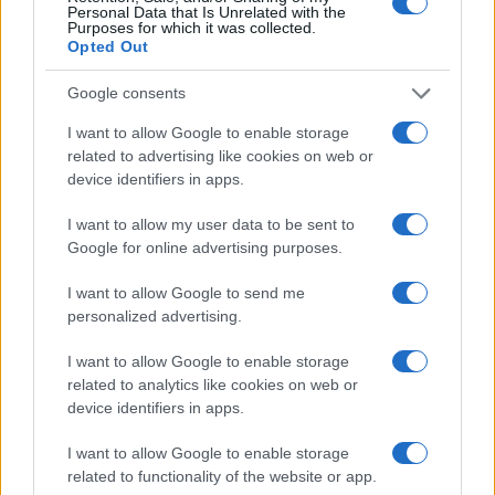
Personal Data that Is Unrelated with the
Purposes for which it was collected.
da
Google News
Opted Out
Google consents
Condividi l'articolo
I want to allow Google to enable storage
related to advertising like cookies on web or
F
T
Pi
W
S
device identifiers in apps.
a
w
n
h
h
I want to allow my user data to be sent to
ce
it
te
at
a
Articolo precedente
Google for online advertising purposes.
b
te
re
s
re
Prossimo articolo
I want to allow Google to send me
o
r
st
A
personalized advertising.
o
p
I want to allow Google to enable storage
NOTIZIE RECENTI
k
p
related to analytics like cookies on web or
device identifiers in apps.
Le previsioni meteo per il weekend a Olbia e in
I want to allow Google to enable storage
Gallura
related to functionality of the website or app.