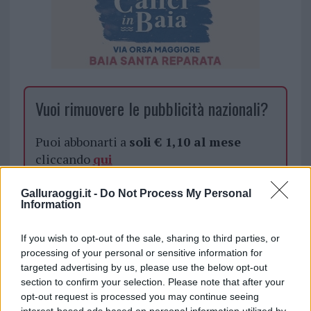
Vuoi rimuovere le pubblicità nazionali?
Puoi abbonarti a
soli € 1,10 al mese
cliccando
qui
Galluraoggi.it -
Do Not Process My Personal
Sei già abbonato?
Information
Puoi effettuare l'accesso andando nella
If you wish to opt-out of the sale, sharing to third parties, or
sezione
Login
dal menù del sito o
processing of your personal or sensitive information for
cliccando
qui
targeted advertising by us, please use the below opt-out
section to confirm your selection. Please note that after your
opt-out request is processed you may continue seeing
interest-based ads based on personal information utilized by