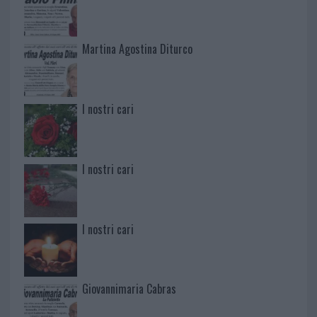
Martina Agostina Diturco
I nostri cari
I nostri cari
I nostri cari
Giovannimaria Cabras