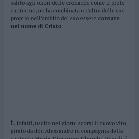
salito agli onori delle cronache come il prete
canterino, ne ha combinata un’altra delle sue
proprio nell’ambito del suo essere
cantate
nel nome di Cristo
.
È, infatti, uscito nei giorni scorsi il nuovo vito
girato da don Alessandro in compagnia della
cantante
Maria Giovanna Cherch
i. Dico di sì