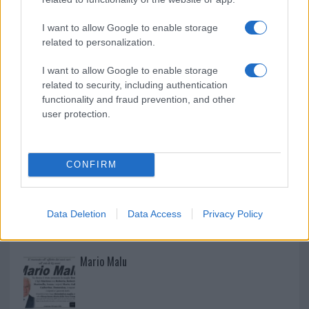
Incidente sulla 125 a Olbia, due auto coinvolte:
I want to allow Google to enable storage
danni ingenti
related to personalization.
I want to allow Google to enable storage
related to security, including authentication
functionality and fraud prevention, and other
user protection.
CONFIRM
Data Deletion
Data Access
Privacy Policy
NECROLOGIE
Mario Malu