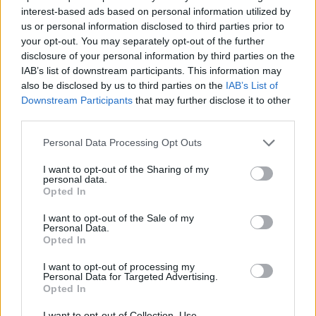
Ricevi le nostre ultime news
interest-based ads based on personal information utilized by
us or personal information disclosed to third parties prior to
your opt-out. You may separately opt-out of the further
da
Google News
disclosure of your personal information by third parties on the
IAB’s list of downstream participants. This information may
also be disclosed by us to third parties on the
IAB’s List of
Condividi l'articolo
Downstream Participants
that may further disclose it to other
third parties.
F
T
Pi
W
S
Please note that this website/app uses one or more Google
Personal Data Processing Opt Outs
a
w
n
h
h
services and may gather and store information including but
ce
it
te
at
a
not limited to your visit or usage behaviour. You may click to
I want to opt-out of the Sharing of my
Articolo precedente
personal data.
grant or deny consent to Google and its third-party tags to
Opted In
b
te
re
s
re
Prossimo articolo
use your data for below specified purposes in below Google
consent section.
o
r
st
A
I want to opt-out of the Sale of my
Personal Data.
o
p
Opted In
NOTIZIE RECENTI
k
p
I want to opt-out of processing my
Personal Data for Targeted Advertising.
Opted In
Robbie Williams incanta il gala del Big Art
I want to opt-out of Collection, Use,