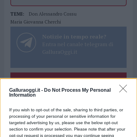
TEMI:
Don Alessandro Cossu
Maria Giovanna Cherchi
Notizie in tempo reale?
Entra nel canale telegram di
GalluraOggi.it
Inviaci le tue segnalazioni,
i tuoi video e le tue foto
Galluraoggi.it -
Do Not Process My Personal
Information
Su WhatsApp al numero +39
345 356 7512
If you wish to opt-out of the sale, sharing to third parties, or
processing of your personal or sensitive information for
targeted advertising by us, please use the below opt-out
section to confirm your selection. Please note that after your
opt-out request is processed you may continue seeing