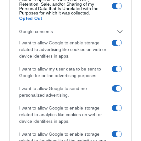
Festival al Romazzino
Retention, Sale, and/or Sharing of my
Personal Data that Is Unrelated with the
Purposes for which it was collected.
Maxi piano tra Smeralda Holding e il Comune di
Opted Out
Arzachena
Google consents
I want to allow Google to enable storage
Salvini al concerto per De Andrè, la nipote: “Mio
related to advertising like cookies on web or
nonno gli avrebbe chiesto che cazzo ci faceva”
device identifiers in apps.
I want to allow my user data to be sent to
Stop ai cantieri privati a Olbia, nuove regole
Google for online advertising purposes.
anche a San Pantaleo
I want to allow Google to send me
personalized advertising.
Rapina a Porto Rotondo, due uomini fermati dai
carabinieri
I want to allow Google to enable storage
related to analytics like cookies on web or
device identifiers in apps.
Auto prende fuoco sulla strada statale 125 a
Olbia, cosa è successo
I want to allow Google to enable storage
related to functionality of the website or app.