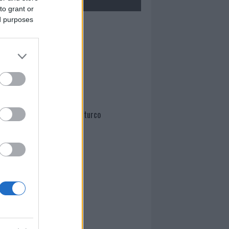
to grant or
ed purposes
Mario Malu
Paolo Pinna
Martina Agostina Diturco
I nostri cari
I nostri cari