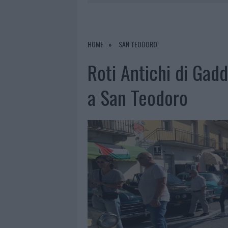
7 AGOSTO 2026
|
CALANGIANUS, DOPO LE POLEMIC
7 AGOSTO 2026
|
OLBIA, DIVIETO DI SOSTA CONT
7 AGOSTO 2026
|
PAUSA CAFFÈ IMPECCABILE: COME 
HOME
SAN TEODORO
7 AGOSTO 2026
|
LE PREVISIONI METEO PER IL WEE
Roti Antichi di Gad
a San Teodoro