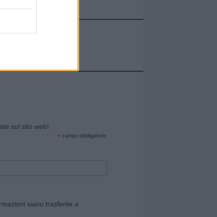
cate sul sito web!
*
campo obbligatorio
rmazioni siano trasferite a