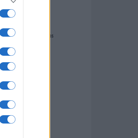
I nostri cari
Giovannimaria Cabras