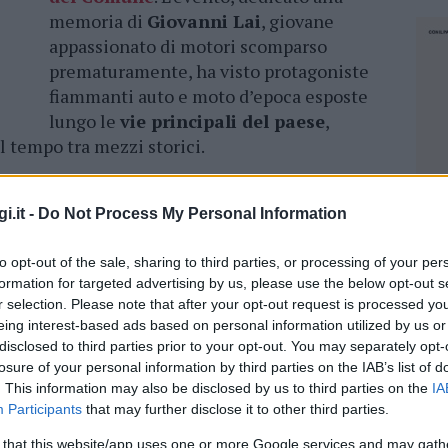
memoria di
Giovanni Lai
, giovane
appassionato di motori scomparso
prematuramente, ha visto protagoniste
fiammanti auto e moto d’epoca esposte
lungo le
vie principali del paese
,
l tempo tra mezzi storici.
 conviviali molto apprezzati
, come la cena
egno dei commercianti locali, e la domenica
i.it -
Do Not Process My Personal Information
oli in piazza Gallura, con pranzo convenzionato
to opt-out of the sale, sharing to third parties, or processing of your per
formation for targeted advertising by us, please use the below opt-out s
r selection. Please note that after your opt-out request is processed y
ti consegnati riconoscimenti ai club
eing interest-based ads based on personal information utilized by us or
Sassari e il Circolo Gallurese di Olbia, e premi
disclosed to third parties prior to your opt-out. You may separately opt-
Fiat Topolino del 1950, e al guidatore più
losure of your personal information by third parties on the IAB’s list of
el 1945. L’appuntamento è già fissato per
. This information may also be disclosed by us to third parties on the
IA
Participants
that may further disclose it to other third parties.
NEC
 that this website/app uses one or more Google services and may gath