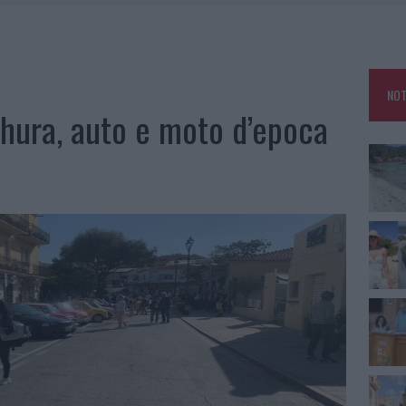
HE IL CENTRO ACCOGLIENZA MINORI CHIUDE
RO SPACCIO E DEGRADO: ESPLODE LA PROTESTA
SCEGLIERE LA SOLUZIONE IDEALE PER LA CASA E L’UFFICIO
NOT
KEND A OLBIA E IN GALLURA
dhura, auto e moto d’epoca