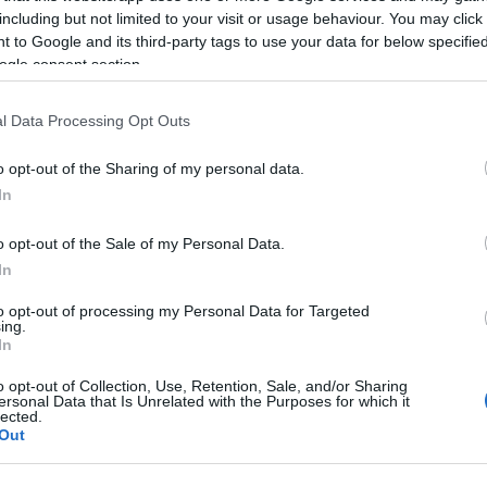
including but not limited to your visit or usage behaviour. You may click 
 to Google and its third-party tags to use your data for below specifi
ogle consent section.
azionali?
l Data Processing Opt Outs
 mese
cliccando
qui
o opt-out of the Sharing of my personal data.
In
o opt-out of the Sale of my Personal Data.
do nella sezione
Login
dal menù del sito o
In
to opt-out of processing my Personal Data for Targeted
ing.
In
ne Di San Teodoro
Giovanni Lai
o opt-out of Collection, Use, Retention, Sale, and/or Sharing
Roti Antichi Di Gaddhura
ersonal Data that Is Unrelated with the Purposes for which it
lected.
Out
lazioni, i tuoi video e le tue foto
ro +39 345 356 7512