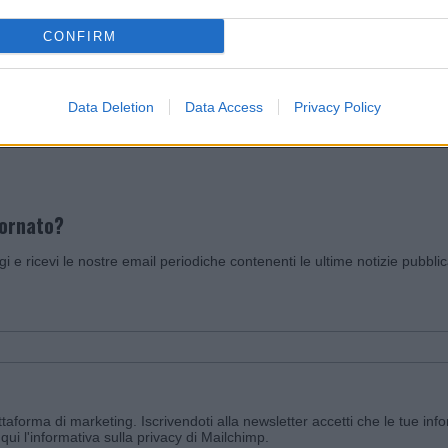
CONFIRM
Invia un Comunicato Stampa
|
Pubblicità
|
Segnala
Data Deletion
Data Access
Privacy Policy
iornato?
ggi e ricevi le nostre email periodiche contenenti le ultime notizie pubbli
aforma di marketing. Iscrivendoti alla newsletter accetti che le tue info
qui l'informativa sulla privacy di Mailchimp
.