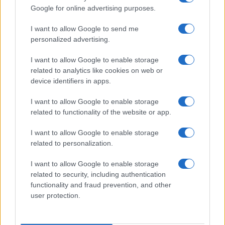
vivo: un amico vip svela come fa
Google for online advertising purposes.
I want to allow Google to send me
Calangianus, dopo le polemiche il centro
personalized advertising.
accoglienza minori chiude
I want to allow Google to enable storage
related to analytics like cookies on web or
Olbia, divieto di sosta contro spaccio e degrado:
device identifiers in apps.
esplode la protesta
I want to allow Google to enable storage
related to functionality of the website or app.
Pausa caffè impeccabile: come scegliere la
soluzione ideale per la casa e l’ufficio
I want to allow Google to enable storage
related to personalization.
Monte Pino, la fine di un lungo dolore: storia e
I want to allow Google to enable storage
rinascita della strada che segnò la Gallura
related to security, including authentication
functionality and fraud prevention, and other
user protection.
Raid nelle campagne di Berchidda, rischio per
la rete elettrica