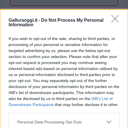
TEMI:
Granchio Blu
La Cinta
Mare
Galluraoggi.it -
Do Not Process My Personal
Surriscaldamento
Information
Inviaci le tue segnalazioni,
If you wish to opt-out of the sale, sharing to third parties, or
i tuoi video e le tue foto
processing of your personal or sensitive information for
Su WhatsApp al numero +39
targeted advertising by us, please use the below opt-out
345 356 7512
section to confirm your selection. Please note that after your
opt-out request is processed you may continue seeing
interest-based ads based on personal information utilized by
us or personal information disclosed to third parties prior to
your opt-out. You may separately opt-out of the further
Notizie in tempo reale?
disclosure of your personal information by third parties on the
Entra nel canale telegram di
IAB’s list of downstream participants. This information may
GalluraOggi.it
also be disclosed by us to third parties on the
IAB’s List of
Downstream Participants
that may further disclose it to other
third parties.
Please note that this website/app uses one or more Google
Personal Data Processing Opt Outs
services and may gather and store information including but