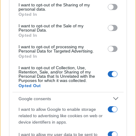
Ricevi le nostre ultime news
not limited to your visit or usage behaviour. You may click to
I want to opt-out of the Sharing of my
personal data.
grant or deny consent to Google and its third-party tags to
Opted In
use your data for below specified purposes in below Google
da
Google News
consent section.
I want to opt-out of the Sale of my
Personal Data.
Opted In
Condividi l'articolo
I want to opt-out of processing my
Personal Data for Targeted Advertising.
F
T
Pi
W
S
Opted In
a
w
n
h
h
I want to opt-out of Collection, Use,
Retention, Sale, and/or Sharing of my
ce
it
te
at
a
Personal Data that Is Unrelated with the
Articolo precedente
Purposes for which it was collected.
b
te
re
s
re
Prossimo articolo
Opted Out
o
r
st
A
Google consents
o
p
I want to allow Google to enable storage
NOTIZIE RECENTI
k
p
related to advertising like cookies on web or
device identifiers in apps.
Michelle Hunziker in Gallura, bella anche dal
I want to allow my user data to be sent to