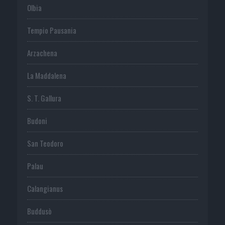
Olbia
Tempio Pausania
Arzachena
La Maddalena
S. T. Gallura
Budoni
San Teodoro
Palau
Calangianus
Buddusò