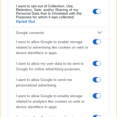
Sangue, musica e solidarietà con Avis Olbia al
I want to opt-out of Collection, Use,
Retention, Sale, and/or Sharing of my
Delta Center
Personal Data that Is Unrelated with the
Purposes for which it was collected.
Opted Out
Meteo Olbia 9 agosto, temperature in calo
Google consents
I want to allow Google to enable storage
related to advertising like cookies on web or
Salmo finisce in ospedale a Catania, ma il tour
device identifiers in apps.
va avanti: “Sicilia, ci sono”
I want to allow my user data to be sent to
Google for online advertising purposes.
Jovanotti, Gabry Ponte e Alfa: Olbia ombelico del
mondo per una notte
I want to allow Google to send me
personalized advertising.
Giorgia Meloni a La Maddalena, la vicesindaco:
I want to allow Google to enable storage
“Orgoglio e discrezione per visita privata̶…
related to analytics like cookies on web or
device identifiers in apps.