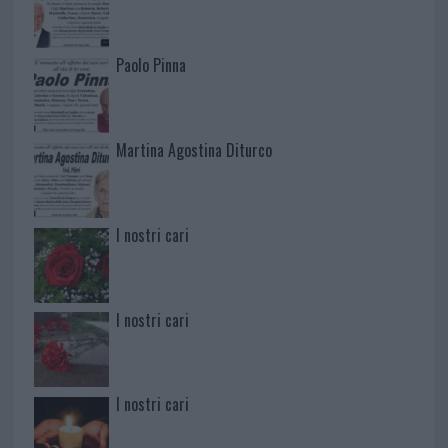
Paolo Pinna
Martina Agostina Diturco
I nostri cari
I nostri cari
I nostri cari