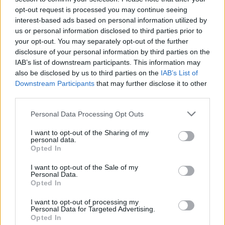
opt-out request is processed you may continue seeing
interest-based ads based on personal information utilized by
Ricevi le nostre ultime news
us or personal information disclosed to third parties prior to
your opt-out. You may separately opt-out of the further
disclosure of your personal information by third parties on the
da
Google News
IAB’s list of downstream participants. This information may
also be disclosed by us to third parties on the
IAB’s List of
Downstream Participants
that may further disclose it to other
third parties.
Condividi l'articolo
Please note that this website/app uses one or more Google
F
T
Pi
W
S
Personal Data Processing Opt Outs
services and may gather and store information including but
a
w
n
h
h
not limited to your visit or usage behaviour. You may click to
I want to opt-out of the Sharing of my
personal data.
grant or deny consent to Google and its third-party tags to
ce
it
te
at
a
Opted In
Articolo precedente
use your data for below specified purposes in below Google
b
te
re
s
re
Prossimo articolo
consent section.
I want to opt-out of the Sale of my
Personal Data.
o
r
st
A
Opted In
o
p
I want to opt-out of processing my
NOTIZIE RECENTI
k
p
Personal Data for Targeted Advertising.
Opted In