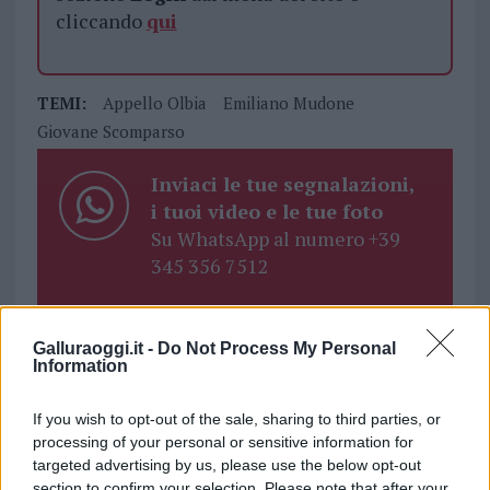
cliccando
qui
TEMI:
Appello Olbia
Emiliano Mudone
Giovane Scomparso
Inviaci le tue segnalazioni,
i tuoi video e le tue foto
Su WhatsApp al numero +39
345 356 7512
Galluraoggi.it -
Do Not Process My Personal
Information
Notizie in tempo reale?
Entra nel canale telegram di
If you wish to opt-out of the sale, sharing to third parties, or
GalluraOggi.it
processing of your personal or sensitive information for
targeted advertising by us, please use the below opt-out
section to confirm your selection. Please note that after your