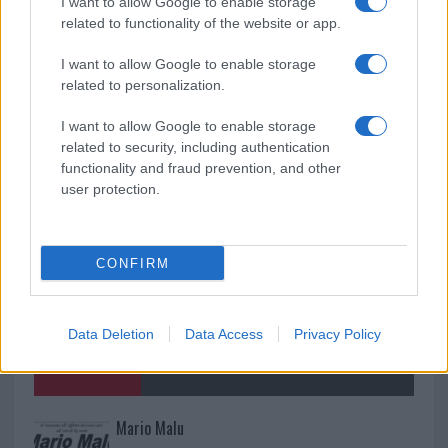
Incendio nella notte a Olbia, a fuoco due furgoni
I want to allow Google to enable storage
related to functionality of the website or app.
I want to allow Google to enable storage
A fuoco un deposito con bombole, intervento dei
related to personalization.
vigili del fuoco a Rudalza
I want to allow Google to enable storage
related to security, including authentication
functionality and fraud prevention, and other
user protection.
CONFIRM
Data Deletion
Data Access
Privacy Policy
NECROLOGIE
Mario Malu