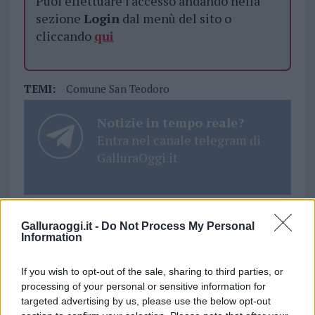
Puoi effettuare l'accesso andando nella
sezione
Login
dal menù del sito o
cliccando
qui
TEMI:
Comune San Teodoro
Notizie in tempo reale?
Entra nel canale telegram di
GalluraOggi.it
Inviaci le tue segnalazioni,
Galluraoggi.it -
Do Not Process My Personal
Information
i tuoi video e le tue foto
Su WhatsApp al numero +39
If you wish to opt-out of the sale, sharing to third parties, or
345 356 7512
processing of your personal or sensitive information for
targeted advertising by us, please use the below opt-out