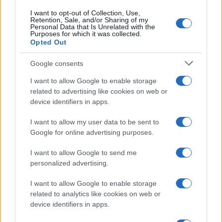
I want to opt-out of Collection, Use,
Incidente a Baia Sardinia, scontro tra auto e
Retention, Sale, and/or Sharing of my
moto: un ferito
Personal Data that Is Unrelated with the
Purposes for which it was collected.
Opted Out
Olbia, le previsioni meteo per lunedì 10 agosto
Google consents
2026
I want to allow Google to enable storage
related to advertising like cookies on web or
Le ultime offerte di lavoro a Olbia e in Gallura
device identifiers in apps.
I want to allow my user data to be sent to
Google for online advertising purposes.
Cumuli di rifiuti a Santa Teresa Gallura, la
segnalazione dei residenti
I want to allow Google to send me
personalized advertising.
Incendi in Gallura, devastati un chiosco e due
I want to allow Google to enable storage
related to analytics like cookies on web or
furgoni: le indagini
device identifiers in apps.