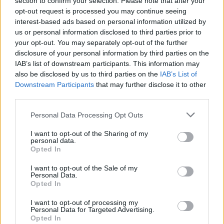
section to confirm your selection. Please note that after your
opt-out request is processed you may continue seeing
interest-based ads based on personal information utilized by
Ricevi le nostre ultime news
us or personal information disclosed to third parties prior to
your opt-out. You may separately opt-out of the further
disclosure of your personal information by third parties on the
da
Google News
IAB’s list of downstream participants. This information may
also be disclosed by us to third parties on the
IAB’s List of
Downstream Participants
that may further disclose it to other
third parties.
Condividi l'articolo
Please note that this website/app uses one or more Google
Personal Data Processing Opt Outs
F
T
Pi
W
S
services and may gather and store information including but
a
w
n
h
h
not limited to your visit or usage behaviour. You may click to
I want to opt-out of the Sharing of my
personal data.
grant or deny consent to Google and its third-party tags to
ce
it
te
at
a
Opted In
Articolo precedente
use your data for below specified purposes in below Google
b
te
re
s
re
consent section.
Prossimo articolo
I want to opt-out of the Sale of my
Personal Data.
o
r
st
A
Opted In
o
p
I want to opt-out of processing my
NOTIZIE RECENTI
Personal Data for Targeted Advertising.
k
p
Opted In