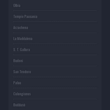
Olbia
Tempio Pausania
Arzachena
La Maddalena
S. T. Gallura
Budoni
San Teodoro
Palau
Calangianus
Buddusò