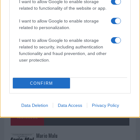
Cannigione celebra la cultura gallurese con il
I want to allow Google to enable storage
related to functionality of the website or app.
“Poker letterario”
I want to allow Google to enable storage
È scontro tra Misericordia e Comune di Santa
related to personalization.
Teresa Gallura
I want to allow Google to enable storage
related to security, including authentication
functionality and fraud prevention, and other
user protection.
CONFIRM
Data Deletion
Data Access
Privacy Policy
NECROLOGIE
Mario Malu