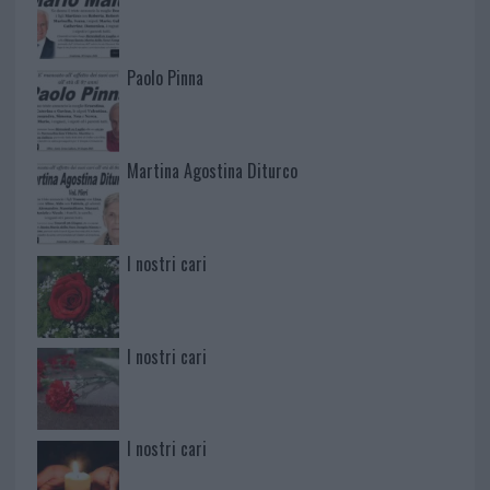
Paolo Pinna
Martina Agostina Diturco
I nostri cari
I nostri cari
I nostri cari