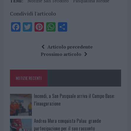
TEMI:
Notizie San Teodoro
Pasqualina Medde
Condividi l'articolo
F
T
Pi
W
S
a
w
n
h
h
ce
it
te
at
a
Articolo precedente
b
te
re
s
re
Prossimo articolo
o
r
st
A
o
p
NOTIZIE RECENTI
k
p
Incendi, a San Pasquale arriva il Campo Base:
l’inaugurazione
Andrea Mura conquista Palau: grande
partecipazione per il suo racconto