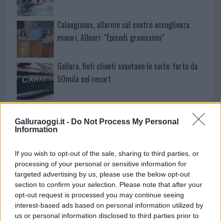
Calangianus, allarme sul centro accoglienza
minori, Albieri: “Episodi gravissimi”
Gallura, finti clienti svuotano le suite: furto da
50mila nel resort
Meteo Olbia 7 agosto, sole e caldo tornano
protagonisti
Galluraoggi.it -
Do Not Process My Personal
Information
Test tunnel Olbia: rampe chiuse ancora fino a
If you wish to opt-out of the sale, sharing to third parties, or
fine agosto
processing of your personal or sensitive information for
targeted advertising by us, please use the below opt-out
section to confirm your selection. Please note that after your
Aggius conquista la classifica delle mete più
opt-out request is processed you may continue seeing
amate dell’estate 2026
interest-based ads based on personal information utilized by
us or personal information disclosed to third parties prior to