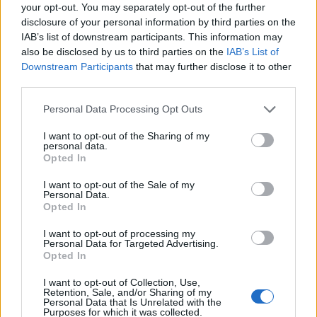
your opt-out. You may separately opt-out of the further
disclosure of your personal information by third parties on the
IAB’s list of downstream participants. This information may
also be disclosed by us to third parties on the
IAB’s List of
Downstream Participants
that may further disclose it to other
third parties.
Please note that this website/app uses one or more Google
Personal Data Processing Opt Outs
services and may gather and store information including but
not limited to your visit or usage behaviour. You may click to
I want to opt-out of the Sharing of my
personal data.
grant or deny consent to Google and its third-party tags to
NECROLOGIE
Opted In
use your data for below specified purposes in below Google
consent section.
I want to opt-out of the Sale of my
Personal Data.
Mario Malu
Opted In
I want to opt-out of processing my
Personal Data for Targeted Advertising.
Opted In
Paolo Pinna
I want to opt-out of Collection, Use,
Retention, Sale, and/or Sharing of my
Personal Data that Is Unrelated with the
Purposes for which it was collected.