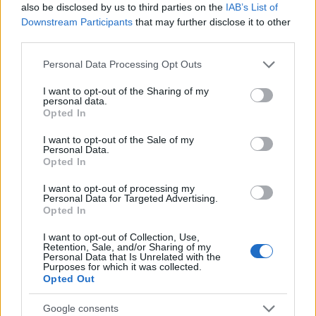
also be disclosed by us to third parties on the
IAB’s List of
ce
it
te
at
a
Downstream Participants
that may further disclose it to other
Articolo precedente
b
te
re
s
re
third parties.
Prossimo articolo
o
r
st
A
Please note that this website/app uses one or more Google
Personal Data Processing Opt Outs
services and may gather and store information including but
o
p
not limited to your visit or usage behaviour. You may click to
I want to opt-out of the Sharing of my
NOTIZIE RECENTI
personal data.
k
p
grant or deny consent to Google and its third-party tags to
Opted In
use your data for below specified purposes in below Google
consent section.
I want to opt-out of the Sale of my
Sangue, musica e solidarietà con Avis Olbia al
Personal Data.
Delta Center
Opted In
I want to opt-out of processing my
Personal Data for Targeted Advertising.
Meteo Olbia 9 agosto, temperature in calo
Opted In
I want to opt-out of Collection, Use,
Retention, Sale, and/or Sharing of my
Personal Data that Is Unrelated with the
Salmo finisce in ospedale a Catania, ma il tour
Purposes for which it was collected.
va avanti: “Sicilia, ci sono”
Opted Out
Google consents