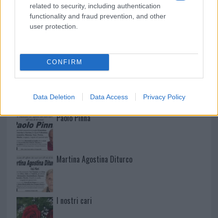
related to security, including authentication
functionality and fraud prevention, and other
user protection.
NECROLOGIE
CONFIRM
Mario Malu
Data Deletion
Data Access
Privacy Policy
Paolo Pinna
Martina Agostina Diturco
I nostri cari