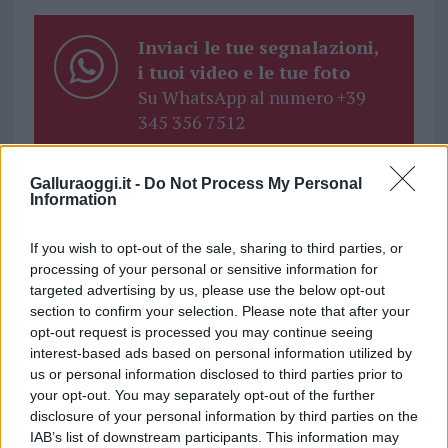
Inviaci le tue segnalazioni,
i tuoi video e le tue foto
Su WhatsApp al numero +39
345 356 7512
Galluraoggi.it -
Do Not Process My Personal
Information
Ricevi le nostre ultime news
If you wish to opt-out of the sale, sharing to third parties, or
processing of your personal or sensitive information for
da
Google News
targeted advertising by us, please use the below opt-out
section to confirm your selection. Please note that after your
opt-out request is processed you may continue seeing
interest-based ads based on personal information utilized by
Condividi l'articolo
us or personal information disclosed to third parties prior to
your opt-out. You may separately opt-out of the further
F
T
Pi
W
S
disclosure of your personal information by third parties on the
a
w
n
h
h
IAB’s list of downstream participants. This information may