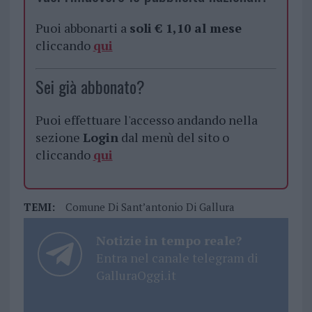
Puoi abbonarti a
soli € 1,10 al mese
cliccando
qui
Sei già abbonato?
Puoi effettuare l'accesso andando nella
sezione
Login
dal menù del sito o
cliccando
qui
TEMI:
Comune Di Sant’antonio Di Gallura
Notizie in tempo reale?
Entra nel canale telegram di
GalluraOggi.it