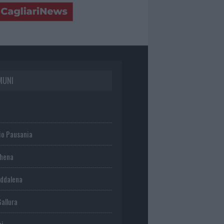
MUNI
io Pausania
chena
ddalena
Gallura