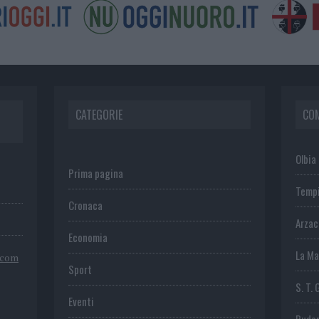
CATEGORIE
CO
Olbia
Prima pagina
Temp
Cronaca
Arza
Economia
La Ma
.com
Sport
S. T. 
Eventi