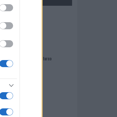
Mario Malu
Paolo Pinna
Martina Agostina Diturco
I nostri cari
I nostri cari