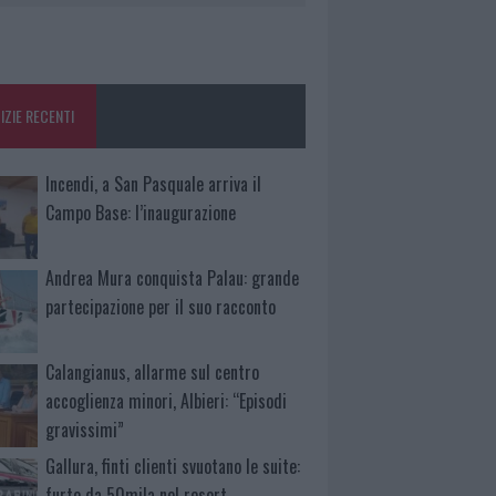
IZIE RECENTI
Incendi, a San Pasquale arriva il
Campo Base: l’inaugurazione
Andrea Mura conquista Palau: grande
partecipazione per il suo racconto
Calangianus, allarme sul centro
accoglienza minori, Albieri: “Episodi
gravissimi”
Gallura, finti clienti svuotano le suite:
furto da 50mila nel resort