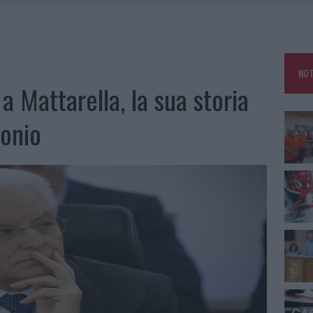
A IL CAMPO BASE: L’INAUGURAZIONE
: GRANDE PARTECIPAZIONE PER IL SUO RACCONTO
RO ACCOGLIENZA MINORI, ALBIERI: “EPISODI GRAVISSIMI”
NOT
a Mattarella, la sua storia
onio