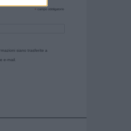
cate sul sito web!
*
campo obbligatorio
rmazioni siano trasferite a
e e-mail.