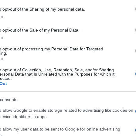
o opt-out of the Sharing of my personal data.
In
do nella sezione
Login
dal menù del sito o
o opt-out of the Sale of my Personal Data.
In
to opt-out of processing my Personal Data for Targeted
ing.
In
o opt-out of Collection, Use, Retention, Sale, and/or Sharing
ersonal Data that Is Unrelated with the Purposes for which it
lected.
Out
dente
Prossimo articolo
consents
o allow Google to enable storage related to advertising like cookies on
evice identifiers in apps.
o allow my user data to be sent to Google for online advertising
s.