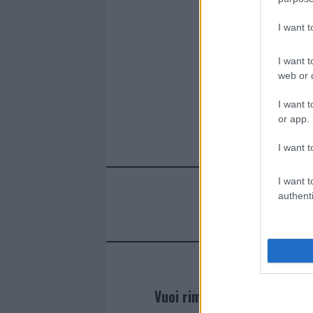
I want 
I want t
web or d
I want t
or app.
I want t
I want t
authenti
Vuoi rimanere sempre agg