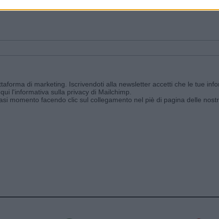
ggi e ricevi le nostre email periodiche contenenti le ultime notizie pubbli
aforma di marketing. Iscrivendoti alla newsletter accetti che le tue info
qui l'informativa sulla privacy di Mailchimp
.
siasi momento facendo clic sul collegamento nel piè di pagina delle nostr