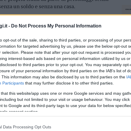
 senza un soldo e senza una casa.
e.
Non ha le possibilità economiche per
raio rimasto senza lavoro. Soldi non ce ne
i.it -
Do Not Process My Personal Information
nti a Sant’Antonio, figuriamoci per affrontare
to opt-out of the sale, sharing to third parties, or processing of your per
 l’obiettivo di riavere la casa.
formation for targeted advertising by us, please use the below opt-out s
r selection. Please note that after your opt-out request is processed y
ente Mattarella, dopo che anche i carabinieri di
eing interest-based ads based on personal information utilized by us or
a, non hanno potuto aiutarla.
Chiedendo aiuto
disclosed to third parties prior to your opt-out. You may separately opt-
ttivo di mettere in moto la diplomazia
losure of your personal information by third parties on the IAB’s list of
Dorina e Mihaela
possono riavere la loro casa
. This information may also be disclosed by us to third parties on the
IA
Mihaela ha bisogno.
Participants
that may further disclose it to other third parties.
 that this website/app uses one or more Google services and may gath
including but not limited to your visit or usage behaviour. You may click 
azionali?
 to Google and its third-party tags to use your data for below specifi
ogle consent section.
 mese
cliccando
qui
l Data Processing Opt Outs
NEC