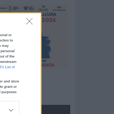
sonal or
ection to
ou may
 personal
out of the
 downstream
B’s List of
er and store
to grant or
ed purposes
ROLOGIE