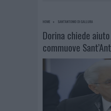
6 AGOSTO 2026
|
INCENDI, A SAN PASQUALE ARRIV
6 AGOSTO 2026
|
ANDREA MURA CONQUISTA PALAU
HOME
SANT'ANTONIO DI GALLURA
6 AGOSTO 2026
|
CALANGIANUS, ALLARME SUL CENT
Dorina chiede aiuto 
commuove Sant’Ant