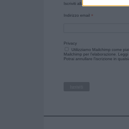
Iscriviti alla newsletter di Gallura O
*
Indirizzo email
Privacy
Utilizziamo Mailchimp come piatt
Mailchimp per l'elaborazione.
Leggi 
Potrai annullare l'iscrizione in qual