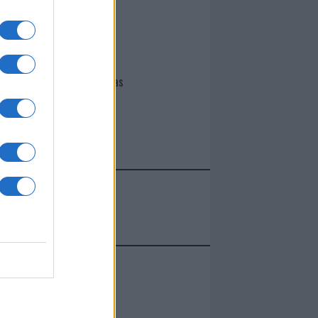
I nostri cari
Giovannimaria Cabras