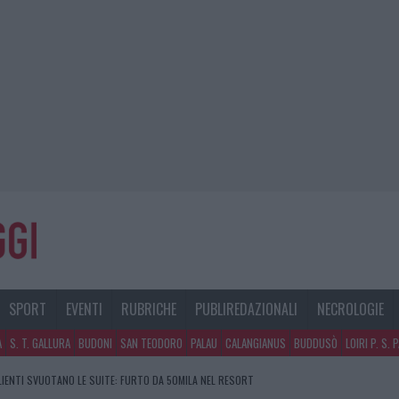
SPORT
EVENTI
RUBRICHE
PUBLIREDAZIONALI
NECROLOGIE
A
S. T. GALLURA
BUDONI
SAN TEODORO
PALAU
CALANGIANUS
BUDDUSÒ
LOIRI P. S. 
CLIENTI SVUOTANO LE SUITE: FURTO DA 50MILA NEL RESORT
GOSTO, SOLE E CALDO TORNANO PROTAGONISTI