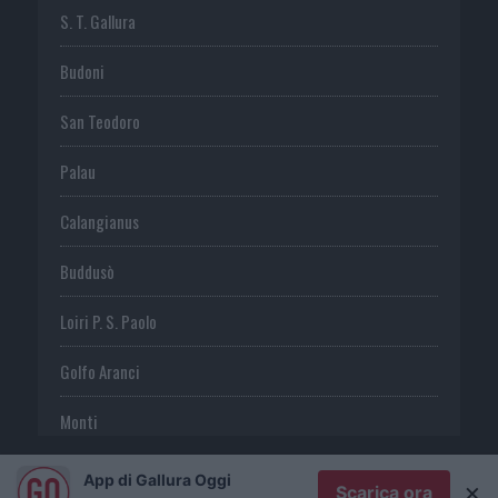
S. T. Gallura
Budoni
San Teodoro
Palau
Calangianus
Buddusò
Loiri P. S. Paolo
Golfo Aranci
Monti
Telti
App di Gallura Oggi
×
Scarica ora