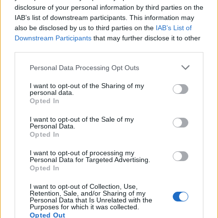
Condividi l'articolo
disclosure of your personal information by third parties on the
IAB’s list of downstream participants. This information may
F
T
Pi
W
S
also be disclosed by us to third parties on the
IAB’s List of
Downstream Participants
that may further disclose it to other
a
w
n
h
h
third parties.
ce
it
te
at
a
Articolo precedente
Please note that this website/app uses one or more Google
Personal Data Processing Opt Outs
b
te
re
s
re
Prossimo articolo
services and may gather and store information including but
o
r
st
A
not limited to your visit or usage behaviour. You may click to
I want to opt-out of the Sharing of my
personal data.
grant or deny consent to Google and its third-party tags to
Opted In
o
p
use your data for below specified purposes in below Google
NOTIZIE RECENTI
consent section.
k
p
I want to opt-out of the Sale of my
Personal Data.
Opted In
Incendi, a San Pasquale arriva il Campo Base:
I want to opt-out of processing my
l’inaugurazione
Personal Data for Targeted Advertising.
Opted In
Andrea Mura conquista Palau: grande
I want to opt-out of Collection, Use,
Retention, Sale, and/or Sharing of my
partecipazione per il suo racconto
Personal Data that Is Unrelated with the
Purposes for which it was collected.
Opted Out