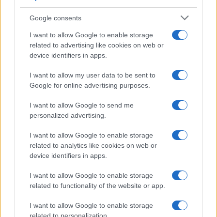
Calangianus, allarme sul centro accoglienza
Google consents
minori, Albieri: “Episodi gravissimi”
I want to allow Google to enable storage
related to advertising like cookies on web or
Gallura, finti clienti svuotano le suite: furto da
device identifiers in apps.
50mila nel resort
I want to allow my user data to be sent to
Google for online advertising purposes.
Meteo Olbia 7 agosto, sole e caldo tornano
protagonisti
I want to allow Google to send me
personalized advertising.
Test tunnel Olbia: rampe chiuse ancora fino a
I want to allow Google to enable storage
fine agosto
related to analytics like cookies on web or
device identifiers in apps.
Aggius conquista la classifica delle mete più
I want to allow Google to enable storage
amate dell’estate 2026
related to functionality of the website or app.
I want to allow Google to enable storage
related to personalization.