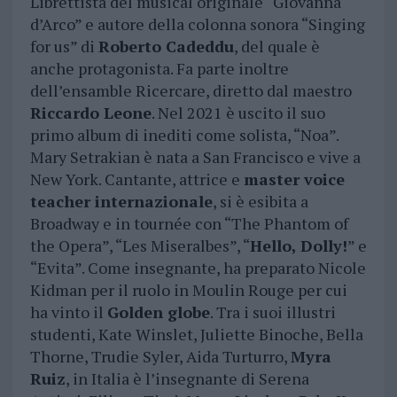
Librettista del musical originale “Giovanna
d’Arco” e autore della colonna sonora “Singing
for us” di
Roberto Cadeddu
, del quale è
anche protagonista. Fa parte inoltre
dell’ensamble Ricercare, diretto dal maestro
Riccardo Leone
. Nel 2021 è uscito il suo
primo album di inediti come solista, “Noa”.
Mary Setrakian è nata a San Francisco e vive a
New York. Cantante, attrice e
master voice
teacher internazionale
, si è esibita a
Broadway e in tournée con “The Phantom of
the Opera”, “Les Miseralbes”, “
Hello, Dolly!
” e
“Evita”. Come insegnante, ha preparato Nicole
Kidman per il ruolo in Moulin Rouge per cui
ha vinto il
Golden globe
. Tra i suoi illustri
studenti, Kate Winslet, Juliette Binoche, Bella
Thorne, Trudie Syler, Aida Turturro,
Myra
Ruiz
, in Italia è l’insegnante di Serena