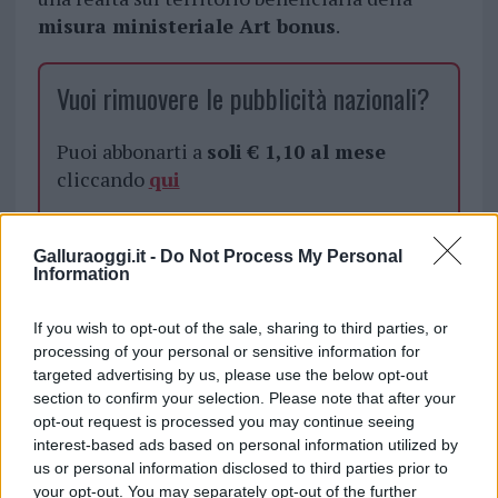
misura ministeriale Art bonus
.
Vuoi rimuovere le pubblicità nazionali?
Puoi abbonarti a
soli € 1,10 al mese
cliccando
qui
Sei già abbonato?
Galluraoggi.it -
Do Not Process My Personal
Information
Puoi effettuare l'accesso andando nella
sezione
Login
dal menù del sito o
If you wish to opt-out of the sale, sharing to third parties, or
cliccando
qui
processing of your personal or sensitive information for
targeted advertising by us, please use the below opt-out
section to confirm your selection. Please note that after your
opt-out request is processed you may continue seeing
TEMI:
Il Templare Santa Teresa Gallura
interest-based ads based on personal information utilized by
Manuel Cossu
Notizie Santa Teresa Gallura
us or personal information disclosed to third parties prior to
your opt-out. You may separately opt-out of the further