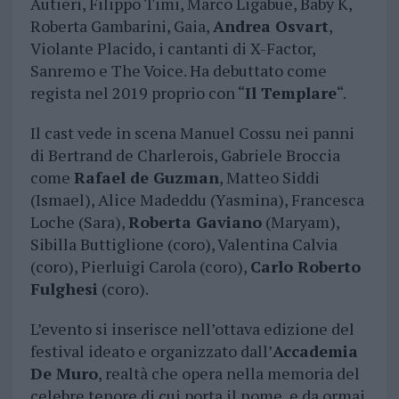
Autieri, Filippo Timi, Marco Ligabue, Baby K,
Roberta Gambarini, Gaia,
Andrea Osvart
,
Violante Placido, i cantanti di X-Factor,
Sanremo e The Voice. Ha debuttato come
regista nel 2019 proprio con “
Il Templare
“.
Il cast vede in scena Manuel Cossu nei panni
di Bertrand de Charlerois, Gabriele Broccia
come
Rafael de Guzman
, Matteo Siddi
(Ismael), Alice Madeddu (Yasmina), Francesca
Loche (Sara),
Roberta Gaviano
(Maryam),
Sibilla Buttiglione (coro), Valentina Calvia
(coro), Pierluigi Carola (coro),
Carlo Roberto
Fulghesi
(coro).
L’evento si inserisce nell’ottava edizione del
festival ideato e organizzato dall’
Accademia
De Muro
, realtà che opera nella memoria del
celebre tenore di cui porta il nome, e da ormai