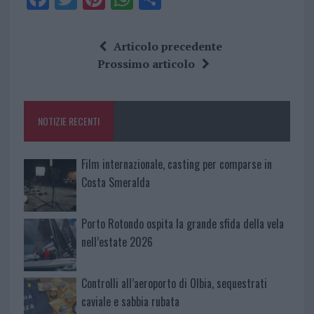
a
w
n
h
h
ce
it
te
at
a
Articolo precedente
b
te
re
s
re
Prossimo articolo
o
r
st
A
o
p
NOTIZIE RECENTI
k
p
Film internazionale, casting per comparse in
Costa Smeralda
Porto Rotondo ospita la grande sfida della vela
nell’estate 2026
Controlli all’aeroporto di Olbia, sequestrati
caviale e sabbia rubata