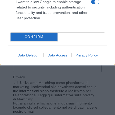
I want to allow Google to enable storage
related to security, including authentication
functionality and fraud prevention, and other
user protection.
Vuoi rimanere sempre aggiornato?
CONFIRM
Iscriviti alla newsletter di Gallura Oggi e ricevi le nostre
email periodiche contenenti le ultime notizie pubblicate
sul sito web!
*
campo obbligatorio
Data Deletion
Data Access
Privacy Policy
*
Indirizzo email
Privacy
Utilizziamo Mailchimp come piattaforma di
marketing. Iscrivendoti alla newsletter accetti che le
tue informazioni siano trasferite a Mailchimp per
l'elaborazione.
Leggi qui l'informativa sulla privacy
di Mailchimp
.
Potrai annullare l'iscrizione in qualsiasi momento
facendo clic sul collegamento nel piè di pagina delle
nostre e-mail.