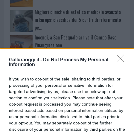
Migliori cliniche di estetica medicale avanzata
in Europa: classifica dei 5 centri di riferimento
pe…
Incendi, a San Pasquale arriva il Campo Base:
l’inaugurazione
Galluraoggi.it -
Do Not Process My Personal
Andrea Mura conquista Palau: grande
Information
partecipazione per il suo racconto
If you wish to opt-out of the sale, sharing to third parties, or
processing of your personal or sensitive information for
Calangianus, allarme sul centro accoglienza
targeted advertising by us, please use the below opt-out
minori, Albieri: “Episodi gravissimi”
section to confirm your selection. Please note that after your
opt-out request is processed you may continue seeing
interest-based ads based on personal information utilized by
us or personal information disclosed to third parties prior to
your opt-out. You may separately opt-out of the further
disclosure of your personal information by third parties on the