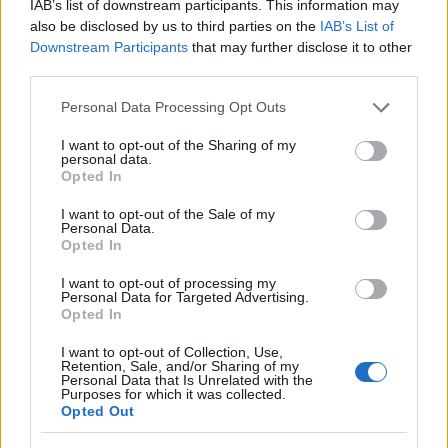
IAB’s list of downstream participants. This information may
also be disclosed by us to third parties on the
IAB’s List of
Downstream Participants
that may further disclose it to other
third parties.
Please note that this website/app uses one or more Google
Personal Data Processing Opt Outs
services and may gather and store information including but
NECROLOGIE
not limited to your visit or usage behaviour. You may click to
I want to opt-out of the Sharing of my
personal data.
grant or deny consent to Google and its third-party tags to
Opted In
Mario Malu
use your data for below specified purposes in below Google
consent section.
I want to opt-out of the Sale of my
Personal Data.
Opted In
Paolo Pinna
I want to opt-out of processing my
Personal Data for Targeted Advertising.
Opted In
I want to opt-out of Collection, Use,
Martina Agostina Diturco
Retention, Sale, and/or Sharing of my
Personal Data that Is Unrelated with the
Purposes for which it was collected.
Opted Out
I nostri cari