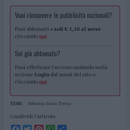
Vuoi rimuovere le pubblicità nazionali?
Puoi abbonarti a
soli € 1,10 al mese
cliccando
qui
Sei già abbonato?
Puoi effettuare l'accesso andando nella
sezione
Login
dal menù del sito o
cliccando
qui
TEMI:
Abbanoa Santa Teresa
Condividi l'articolo
F
T
Pi
W
S