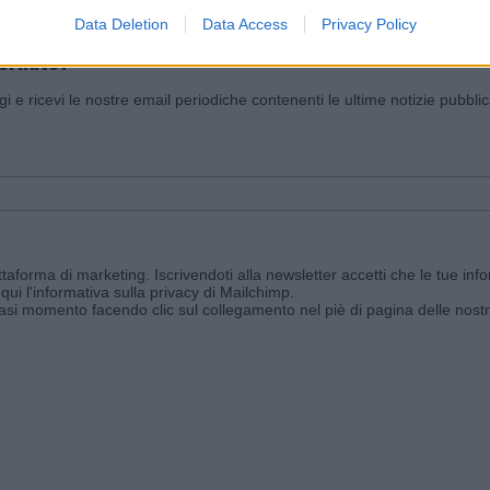
Data Deletion
Data Access
Privacy Policy
iornato?
ggi e ricevi le nostre email periodiche contenenti le ultime notizie pubbli
aforma di marketing. Iscrivendoti alla newsletter accetti che le tue info
qui l'informativa sulla privacy di Mailchimp
.
siasi momento facendo clic sul collegamento nel piè di pagina delle nostr