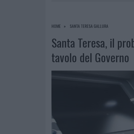
6 AGOSTO 2026
|
È MORTO FRANCESCO GUCCINI, I
6 AGOSTO 2026
|
NOTRE-DAME DE PARIS CONQUIST
6 AGOSTO 2026
|
STRADA SASSARI-OLBIA, INCIDEN
HOME
SANTA TERESA GALLURA
6 AGOSTO 2026
|
EVENTI IN GALLURA, DA JOVANO
Santa Teresa, il pr
tavolo del Governo