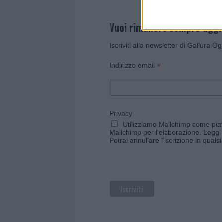
Vuoi rimanere sempre agg
Iscriviti alla newsletter di Gallura O
*
Indirizzo email
Privacy
Utilizziamo Mailchimp come piatt
Mailchimp per l'elaborazione.
Leggi 
Potrai annullare l'iscrizione in qual