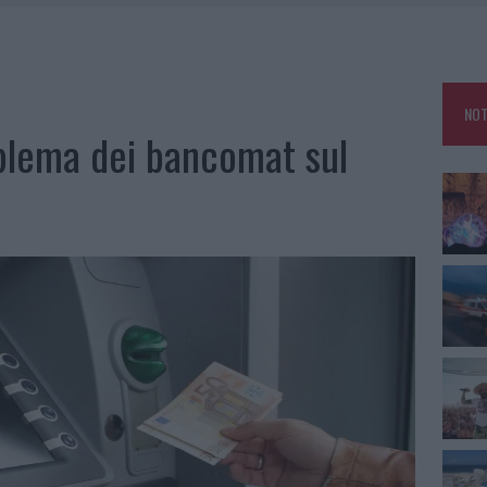
L MAESTRO CHE RIFIUTÒ LA COSTA SMERALDA
A OLBIA, LA PRIMA AL MOLO BRIN È UN SUCCESSO
TE ALL’ALBA: FERITO IL CONDUCENTE
NOT
TTI ALLA ZUPPA GALLURESE: GLI APPUNTAMENTI DA NON PERDERE
oblema dei bancomat sul