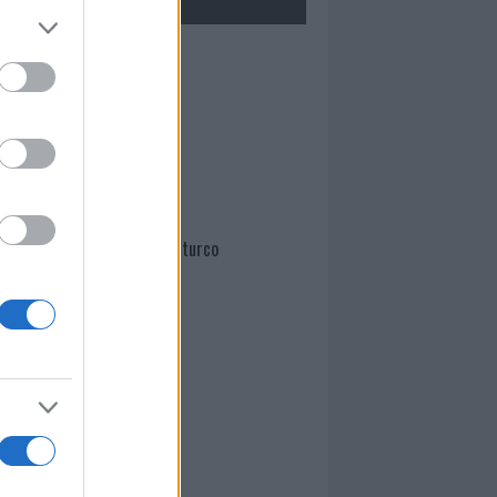
Mario Malu
Paolo Pinna
Martina Agostina Diturco
I nostri cari
I nostri cari