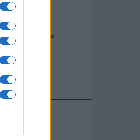
I nostri cari
Giovannimaria Cabras