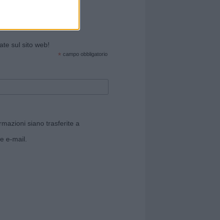
cate sul sito web!
*
campo obbligatorio
rmazioni siano trasferite a
e e-mail.