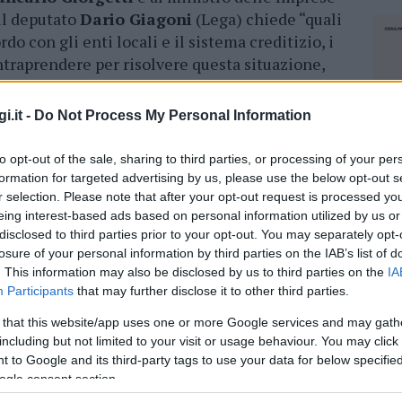
 il deputato
Dario Giagoni
(Lega) chiede “quali
do con gli enti locali e il sistema creditizio, i
traprendere per risolvere questa situazione,
tà di servizi postali e bancari in maniera
rio a forte vocazione turistica e meta di
i.it -
Do Not Process My Personal Information
to opt-out of the sale, sharing to third parties, or processing of your per
sa Gallura
è
meta privilegiata
di visitatori e
formation for targeted advertising by us, please use the below opt-out s
e alla collocazione geografica, infatti, è anche
r selection. Please note that after your opt-out request is processed y
ttraverso i
collegamenti marittimi
eing interest-based ads based on personal information utilized by us or
disclosed to third parties prior to your opt-out. You may separately opt-
onale “Longonsardo” e il porto di Bonifacio.
losure of your personal information by third parties on the IAB’s list of
. This information may also be disclosed by us to third parties on the
IA
i
5mila abitanti
, si registrano comunque
Participants
that may further disclose it to other third parties.
tore turistico-ricettivo-artigianale e
ero degli abitanti stanziali – spiega Giagoni -,
 that this website/app uses one or more Google services and may gath
including but not limited to your visit or usage behaviour. You may click 
à comunali
, l’attuale numero di sportelli
 to Google and its third-party tags to use your data for below specifi
fficiente creando non pochi disservizi.
ogle consent section.
telli nel fine settimana
è un’impresa ardua
NEC