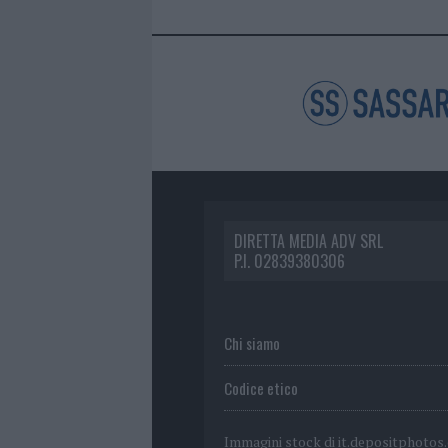
DIRETTA MEDIA ADV SRL
P.I. 02839380306
Chi siamo
Codice etico
Immagini stock di
it.depositphotos