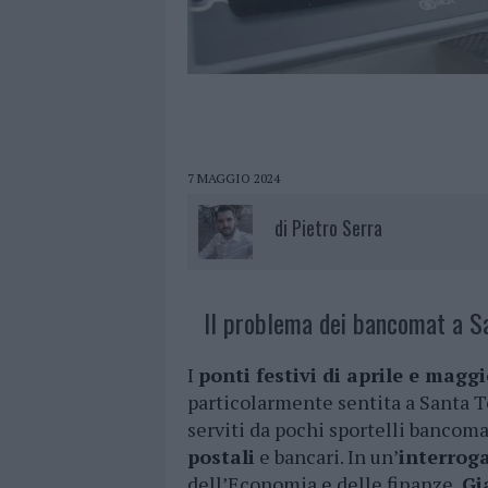
7 MAGGIO 2024
di
Pietro Serra
Il problema dei bancomat a Sa
I
ponti festivi di aprile e magg
particolarmente sentita a Santa T
serviti da pochi sportelli bancoma
postali
e bancari. In un’
interrog
dell’Economia e delle finanze,
Gi