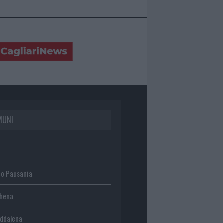
MUNI
io Pausania
chena
ddalena