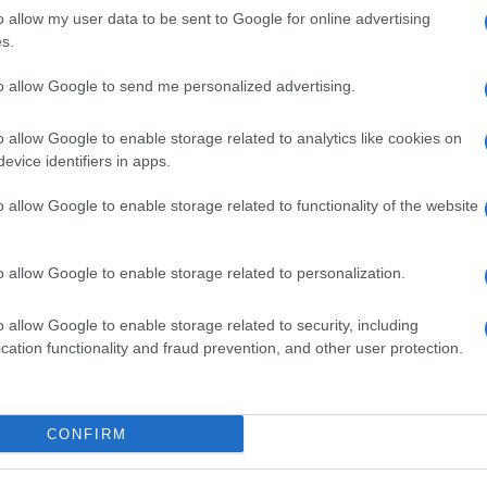
o allow my user data to be sent to Google for online advertising
s.
comat Santa Teresa
Dario Giagoni
to allow Google to send me personalized advertising.
o allow Google to enable storage related to analytics like cookies on
evice identifiers in apps.
o allow Google to enable storage related to functionality of the website
dente
Prossimo articolo
o allow Google to enable storage related to personalization.
o allow Google to enable storage related to security, including
cation functionality and fraud prevention, and other user protection.
Invia un Comunicato Stampa
|
Pubblicità
|
Segnala
CONFIRM