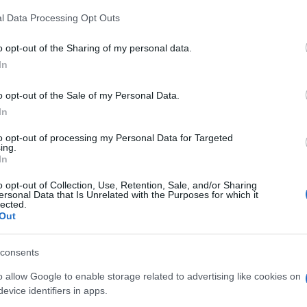
io a causa di un elevato numero complessivo di
l Data Processing Opt Outs
n sono costretti a recarsi nei comuni vicini per
noltre, va considerato che gli sportelli
vanno
o opt-out of the Sharing of my personal data.
o le carte. La continuità dei servizi postali e
In
 sul territorio in maniera capillare e omogenea.
i
dagli sportelli automatici è assurdo, ad
o opt-out of the Sale of my Personal Data.
ere vincolati a pagare anche un caffè col
In
ro volta
debbano pagare una commissione
“.
to opt-out of processing my Personal Data for Targeted
ing.
In
azionali?
o opt-out of Collection, Use, Retention, Sale, and/or Sharing
ersonal Data that Is Unrelated with the Purposes for which it
 mese
cliccando
qui
lected.
Out
consents
o allow Google to enable storage related to advertising like cookies on
do nella sezione
Login
dal menù del sito o
evice identifiers in apps.