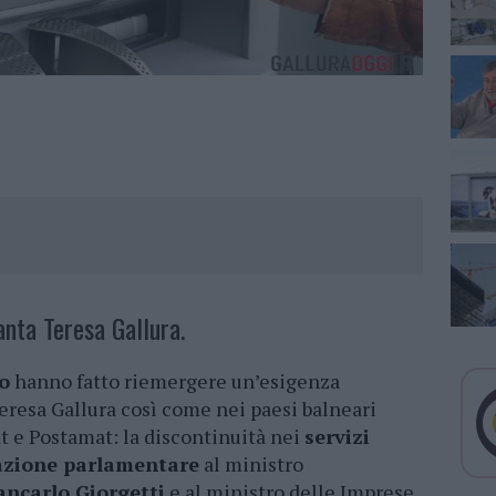
nta Teresa Gallura.
io
hanno fatto riemergere un’esigenza
eresa Gallura così come nei paesi balneari
t e Postamat: la discontinuità nei
servizi
azione parlamentare
al ministro
ancarlo Giorgetti
e al ministro delle Imprese