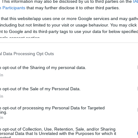
. This information may also be disclosed by us to third parties on the
IA
e delle Meraviglie”
, mentre dalle 15.00 alle
Participants
that may further disclose it to other third parties.
enera il Posidonieto
.
 that this website/app uses one or more Google services and may gath
, dalle 17.00 alle 19.00 è in programma
“Il Gioco
including but not limited to your visit or usage behaviour. You may click 
 to Google and its third-party tags to use your data for below specifi
tesoro del mare”
, attività ludico-didattica che
ogle consent section.
azione ambientale. Dalle 18.00 alle 20.00 non
rminator.
l Data Processing Opt Outs
giornata con una serie di appuntamenti che
o opt-out of the Sharing of my personal data.
alirà in consolle
DJ Pinuz
, seguito alle 18.00
In
0 con l’energia dell’
Italo Disco Live Band
,
ubblico con i grandi successi della musica
o opt-out of the Sale of my Personal Data.
In
o Emanuele I consentirà quindi di vivere
to opt-out of processing my Personal Data for Targeted
ing.
I.G. 2026, mantenendo intatto lo spirito della
In
asione di incontro, divertimento e
he in presenza di condizioni meteo sfavorevoli.
o opt-out of Collection, Use, Retention, Sale, and/or Sharing
ersonal Data that Is Unrelated with the Purposes for which it
sì a salutare questa edizione con una giornata
lected.