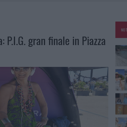
HE IL CENTRO ACCOGLIENZA MINORI CHIUDE
RO SPACCIO E DEGRADO: ESPLODE LA PROTESTA
SCEGLIERE LA SOLUZIONE IDEALE PER LA CASA E L’UFFICIO
NOT
KEND A OLBIA E IN GALLURA
 P.I.G. gran finale in Piazza