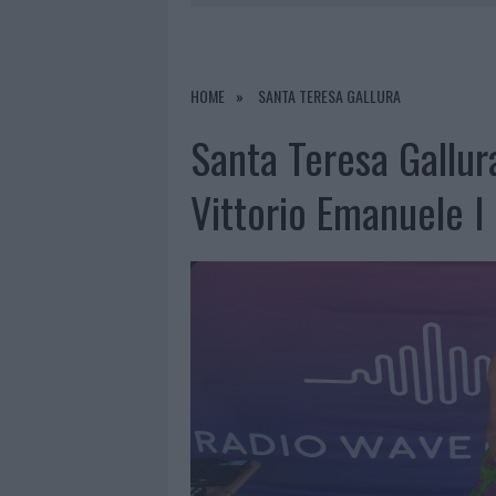
7 AGOSTO 2026
|
CALANGIANUS, DOPO LE POLEMIC
7 AGOSTO 2026
|
OLBIA, DIVIETO DI SOSTA CONT
7 AGOSTO 2026
|
PAUSA CAFFÈ IMPECCABILE: COME 
HOME
SANTA TERESA GALLURA
7 AGOSTO 2026
|
LE PREVISIONI METEO PER IL WEE
Santa Teresa Gallura:
Vittorio Emanuele I