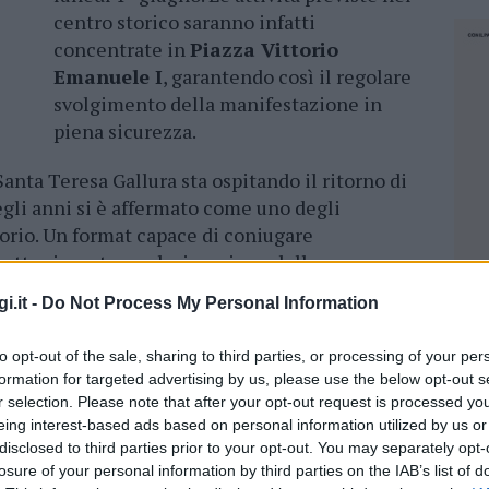
centro storico saranno infatti
concentrate in
Piazza Vittorio
Emanuele I
, garantendo così il regolare
svolgimento della manifestazione in
piena sicurezza.
anta Teresa Gallura sta ospitando il ritorno di
egli anni si è affermato come uno degli
torio. Un format capace di coniugare
rattenimento e valorizzazione delle
sidenti e visitatori in un’esperienza
i.it -
Do Not Process My Personal Information
cultura.
to opt-out of the sale, sharing to third parties, or processing of your per
ico imposto dal meteo, il programma della
formation for targeted advertising by us, please use the below opt-out s
ato. Spazio anche ai laboratori e alle attività
r selection. Please note that after your opt-out request is processed y
ducazione ambientale. Dalle 11.00 alle 13.00 si
eing interest-based ads based on personal information utilized by us or
mica
e
Rigenera il Posidonieto
, iniziativa
disclosed to third parties prior to your opt-out. You may separately opt-
losure of your personal information by third parties on the IAB’s list of
la della Posidonia oceanica. Nel pomeriggio,
NEC