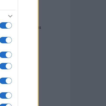
I nostri cari
Giovannimaria Cabras