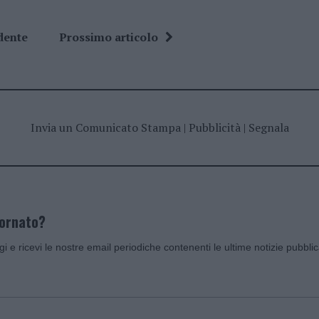
dente
Prossimo articolo
Invia un Comunicato Stampa
|
Pubblicità
|
Segnala
iornato?
ggi e ricevi le nostre email periodiche contenenti le ultime notizie pubbli