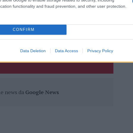
cation functionality and fraud prevention, and other user protection.
eale?
gram di GalluraOggi.it
CONFIRM
lazioni, i tuoi video e le tue foto
Data Deletion
Data Access
Privacy Policy
ro +39 345 356 7512
ime news da
Google News