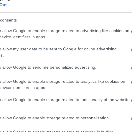
Out
lla musica e della scoperta delle eccellenze
consents
o allow Google to enable storage related to advertising like cookies on
evice identifiers in apps.
azionali?
o allow my user data to be sent to Google for online advertising
s.
 mese
cliccando
qui
to allow Google to send me personalized advertising.
o allow Google to enable storage related to analytics like cookies on
evice identifiers in apps.
do nella sezione
Login
dal menù del sito o
o allow Google to enable storage related to functionality of the website
o allow Google to enable storage related to personalization.
Eventi Santa Teresa Gallura
P.I.G. 2026
 Gallura
Pro Loco Santa Teresa Gallura
o allow Google to enable storage related to security, including