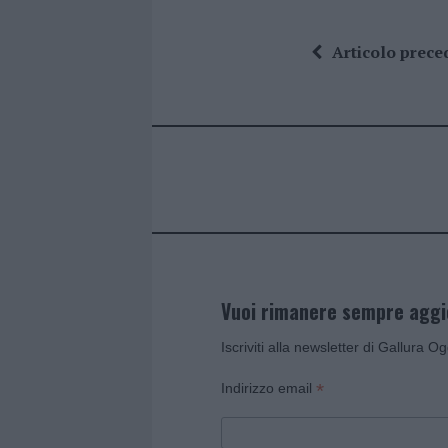
a
w
n
h
h
ce
it
te
at
a
Articolo prece
b
te
re
s
re
o
r
st
A
o
p
k
p
Vuoi rimanere sempre agg
Iscriviti alla newsletter di Gallura O
*
Indirizzo email