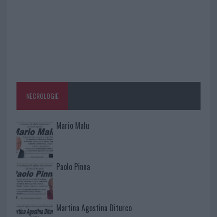
NECROLOGIE
Mario Malu
Paolo Pinna
Martina Agostina Diturco