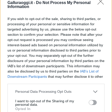
Territorio delle Forze dell’Ordine che
Galluraoggi.it -
Do Not Process My Personal
Information
dovrebbero essere messe in condizione di
poter agire nel miglior modo possibile, con
If you wish to opt-out of the sale, sharing to third parties, or
personale in numero adeguato per turno e con
processing of your personal or sensitive information for
mezzi idonei per svolgere il proprio servizio
targeted advertising by us, please use the below opt-out
per lo Stato. Per i cittadini. La
sicurezza
section to confirm your selection. Please note that after your
richiede stabilità e costanza, non promesse”,
opt-out request is processed you may continue seeing
interest-based ads based on personal information utilized by
conclude Tamara Marcelli.
us or personal information disclosed to third parties prior to
your opt-out. You may separately opt-out of the further
disclosure of your personal information by third parties on the
IAB’s list of downstream participants. This information may
also be disclosed by us to third parties on the
IAB’s List of
Downstream Participants
that may further disclose it to other
third parties.
Please note that this website/app uses one or more Google
Personal Data Processing Opt Outs
services and may gather and store information including but
not limited to your visit or usage behaviour. You may click to
I want to opt-out of the Sharing of my
personal data.
grant or deny consent to Google and its third-party tags to
Opted In
use your data for below specified purposes in below Google