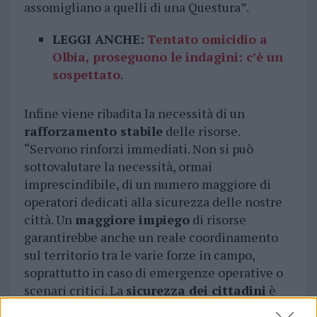
assomigliano a quelli di una Questura”.
LEGGI ANCHE:
Tentato omicidio a
Olbia, proseguono le indagini: c’è un
sospettato
.
Infine viene ribadita la necessità di un
rafforzamento stabile
delle risorse.
“Servono rinforzi immediati. Non si può
sottovalutare la necessità, ormai
imprescindibile, di un numero maggiore di
operatori dedicati alla sicurezza delle nostre
città. Un
maggiore impiego
di risorse
garantirebbe anche un reale coordinamento
sul territorio tra le varie forze in campo,
soprattutto in caso di emergenze operative o
scenari critici. La
sicurezza dei cittadini
è
strettamente connessa con il Controllo del