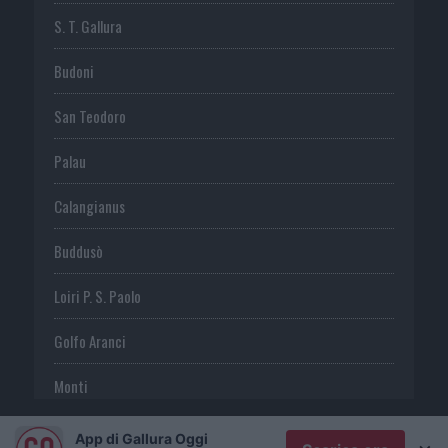
S. T. Gallura
Budoni
San Teodoro
Palau
Calangianus
Buddusò
Loiri P. S. Paolo
Golfo Aranci
Monti
Telti
App di Gallura Oggi