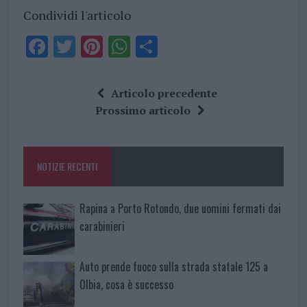
Condividi l'articolo
F
T
Pi
W
S
a
w
n
h
h
ce
it
te
at
a
Articolo precedente
b
te
re
s
re
Prossimo articolo
o
r
st
A
o
p
NOTIZIE RECENTI
k
p
Rapina a Porto Rotondo, due uomini fermati dai
carabinieri
Auto prende fuoco sulla strada statale 125 a
Olbia, cosa è successo