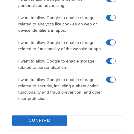
personalized advertising.
Vuoi rimuovere le pubblicità nazionali?
I want to allow Google to enable storage
related to analytics like cookies on web or
Puoi abbonarti a
soli € 1,10 al mese
device identifiers in apps.
cliccando
qui
I want to allow Google to enable storage
related to functionality of the website or app.
Sei già abbonato?
I want to allow Google to enable storage
Puoi effettuare l'accesso andando nella
related to personalization.
sezione
Login
dal menù del sito o
I want to allow Google to enable storage
cliccando
qui
related to security, including authentication
functionality and fraud prevention, and other
user protection.
TEMI:
Commissariato Olbia
Fsp Sassari
Massimiliano Pala
Notizie Olbia
Polizia Olbia
Siulp Sassari
Tamara Marcelli
CONFIRM
Notizie in tempo reale?