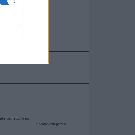
cate sul sito web!
*
campo obbligatorio