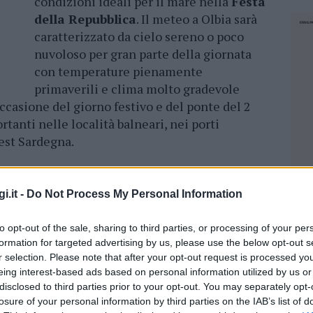
condizioni ideali per il mare nella
Festa
della Repubblica
. Il meteo a Olbia sarà
caratterizzato da cielo sereno o poco
nuvoloso per gran parte della giornata
con temperature pienamente
primaverili e clima molto gradevole
occasione del giorno festivo e del ponte del 2
anti nelle località balneari, nei porti
-est Sardegna.
i.it -
Do Not Process My Personal Information
levate con minime tra 19 e 21 gradi e
one più riparate dalla brezza marina. I
venti
to opt-out of the sale, sharing to third parties, or processing of your per
 generalmente poco mosso, favorendo uscite in
formation for targeted advertising by us, please use the below opt-out s
r selection. Please note that after your opt-out request is processed y
 in spiaggia. Il meteo a Olbia e in Gallura
eing interest-based ads based on personal information utilized by us or
avorevoli per chi approfitterà della festività
disclosed to third parties prior to your opt-out. You may separately opt-
rale.
losure of your personal information by third parties on the IAB’s list of
NEC