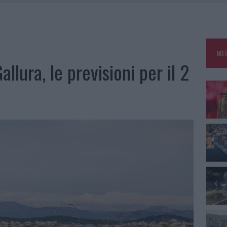
 A FUOCO DUE FURGONI
OLE, INTERVENTO DEI VIGILI DEL FUOCO A RUDALZA
NOT
IAMME A LA MADDALENA, INCENDIO A MONTI D’À RENA
llura, le previsioni per il 2
A: OLBIA OMBELICO DEL MONDO PER UNA NOTTE