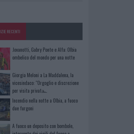
IZIE RECENTI
Jovanotti, Gabry Ponte e Alfa: Olbia
ombelico del mondo per una notte
Giorgia Meloni a La Maddalena, la
vicesindaco: “Orgoglio e discrezione
per visita privata̶…
Incendio nella notte a Olbia, a fuoco
due furgoni
A fuoco un deposito con bombole,
intervento dei vigili del fuoco a