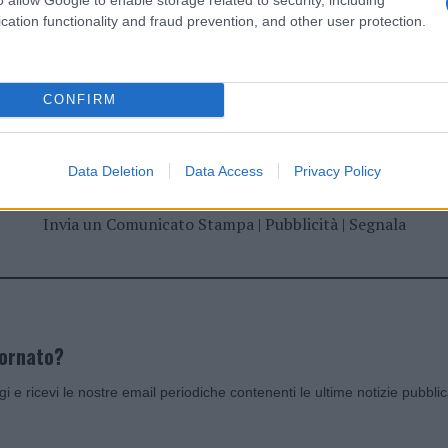
cation functionality and fraud prevention, and other user protection.
dente
Prossimo articolo
CONFIRM
Data Deletion
Data Access
Privacy Policy
Invia un Comunicato Stampa
|
Pubblicità
|
Segnala
iornato?
ggi e ricevi le nostre email periodiche contenenti le ultime notizie pubbli