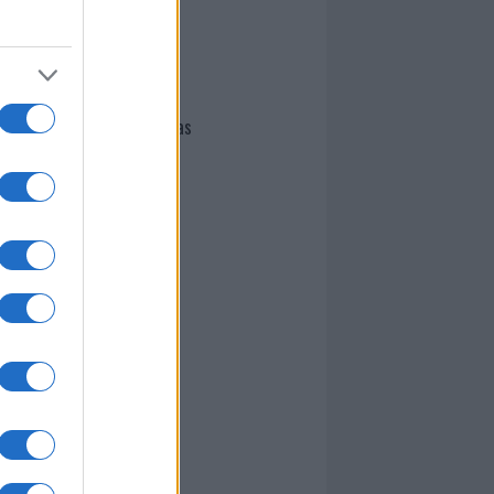
I nostri cari
Giovannimaria Cabras