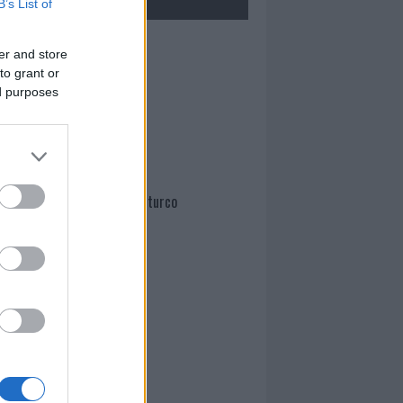
B’s List of
Mario Malu
er and store
to grant or
ed purposes
Paolo Pinna
Martina Agostina Diturco
I nostri cari
I nostri cari