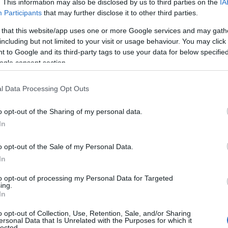
. This information may also be disclosed by us to third parties on the
IA
arano a vivere una delle giornate più
Participants
that may further disclose it to other third parties.
one grazie al sole e alle temperature quasi
 that this website/app uses one or more Google services and may gath
la temperatura dell’acqua si manterrà intorno ai
including but not limited to your visit or usage behaviour. You may click 
e permanenze prolungate in spiaggia
 to Google and its third-party tags to use your data for below specifi
.
ogle consent section.
l Data Processing Opt Outs
o opt-out of the Sharing of my personal data.
azionali?
In
 mese
cliccando
qui
o opt-out of the Sale of my Personal Data.
In
to opt-out of processing my Personal Data for Targeted
ing.
In
do nella sezione
Login
dal menù del sito o
o opt-out of Collection, Use, Retention, Sale, and/or Sharing
ersonal Data that Is Unrelated with the Purposes for which it
lected.