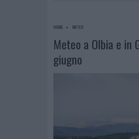
PRIVATA”
8 AGOSTO 2026
|
INCENDIO NELLA NOTTE A OLBIA,
8 AGOSTO 2026
|
A FUOCO UN DEPOSITO CON BOMB
HOME
METEO
8 AGOSTO 2026
|
RISTORANTE DISTRUTTO DALLE F
Meteo a Olbia e in Ga
8 AGOSTO 2026
|
JOVANOTTI, GABRY PONTE E ALF
giugno