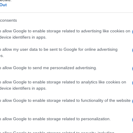
Out
a
Meteo Gallura
Notizie Olbia
consents
eale?
o allow Google to enable storage related to advertising like cookies on
gram di GalluraOggi.it
evice identifiers in apps.
o allow my user data to be sent to Google for online advertising
s.
lazioni, i tuoi video e le tue foto
to allow Google to send me personalized advertising.
ro +39 345 356 7512
o allow Google to enable storage related to analytics like cookies on
evice identifiers in apps.
o allow Google to enable storage related to functionality of the website
ime news da
Google News
o allow Google to enable storage related to personalization.
o allow Google to enable storage related to security, including