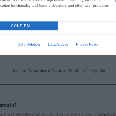
cation functionality and fraud prevention, and other user protection.
CONFIRM
dente
Prossimo articolo
Data Deletion
Data Access
Privacy Policy
Invia un Comunicato Stampa
|
Pubblicità
|
Segnala
iornato?
ggi e ricevi le nostre email periodiche contenenti le ultime notizie pubbli