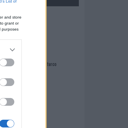
B’s List of
Mario Malu
er and store
to grant or
ed purposes
Paolo Pinna
Martina Agostina Diturco
I nostri cari
I nostri cari