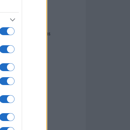
I nostri cari
Giovannimaria Cabras