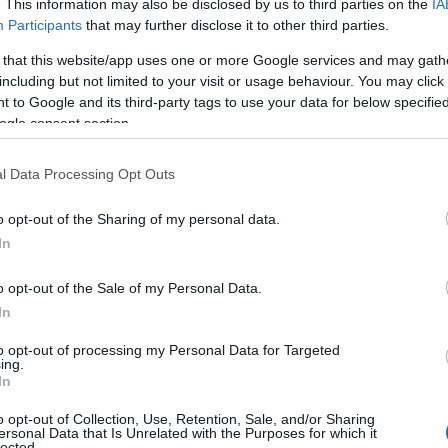
. This information may also be disclosed by us to third parties on the
IA
Participants
that may further disclose it to other third parties.
 due turisti
. Il deputato della Lega
Dario
 that this website/app uses one or more Google services and may gath
ato l’imbrattamento, ha commentato auspicando
including but not limited to your visit or usage behaviour. You may click 
o sicurezza e le disposizioni introdotte dalla
 to Google and its third-party tags to use your data for below specifi
 finalmente una risposta significativa a chi
ogle consent section.
l Data Processing Opt Outs
o opt-out of the Sharing of my personal data.
In
azionali?
o opt-out of the Sale of my Personal Data.
 mese
cliccando
qui
In
to opt-out of processing my Personal Data for Targeted
ing.
In
do nella sezione
Login
dal menù del sito o
o opt-out of Collection, Use, Retention, Sale, and/or Sharing
ersonal Data that Is Unrelated with the Purposes for which it
lected.