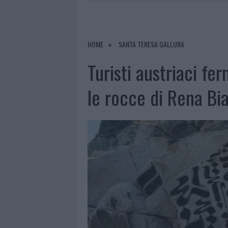
7 AGOSTO 2026
|
CALANGIANUS, DOPO LE POLEMIC
7 AGOSTO 2026
|
OLBIA, DIVIETO DI SOSTA CONT
7 AGOSTO 2026
|
PAUSA CAFFÈ IMPECCABILE: COME 
HOME
SANTA TERESA GALLURA
7 AGOSTO 2026
|
LE PREVISIONI METEO PER IL WEE
Turisti austriaci f
le rocce di Rena Bi