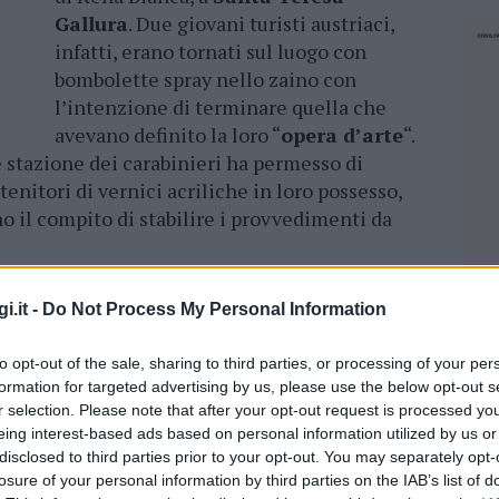
Gallura
. Due giovani turisti austriaci,
infatti, erano tornati sul luogo con
bombolette spray nello zaino con
l’intenzione di terminare quella che
avevano definito la loro “
opera d’arte
“.
e stazione dei carabinieri ha permesso di
ntenitori di vernici acriliche in loro possesso,
no il compito di stabilire i provvedimenti da
ata dai vandali nella spiaggia di Rena
i.it -
Do Not Process My Personal Information
to opt-out of the sale, sharing to third parties, or processing of your per
ieri
, i due giovani sarebbero responsabili dello
formation for targeted advertising by us, please use the below opt-out s
sulle stesse rocce, imbrattate con disegni
r selection. Please note that after your opt-out request is processed y
eing interest-based ads based on personal information utilized by us or
 da vincolo paesaggistico, dovrà essere ripulita
disclosed to third parties prior to your opt-out. You may separately opt-
cancellando le tracce dell’atto vandalico su una
losure of your personal information by third parties on the IAB’s list of
NEC
estive della costa settentrionale dell’Isola.