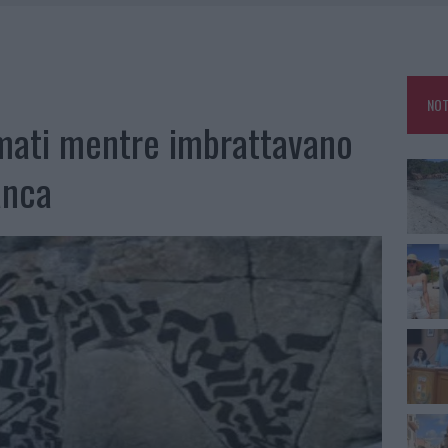
HE IL CENTRO ACCOGLIENZA MINORI CHIUDE
RO SPACCIO E DEGRADO: ESPLODE LA PROTESTA
SCEGLIERE LA SOLUZIONE IDEALE PER LA CASA E L’UFFICIO
NOT
KEND A OLBIA E IN GALLURA
ermati mentre imbrattavano
anca