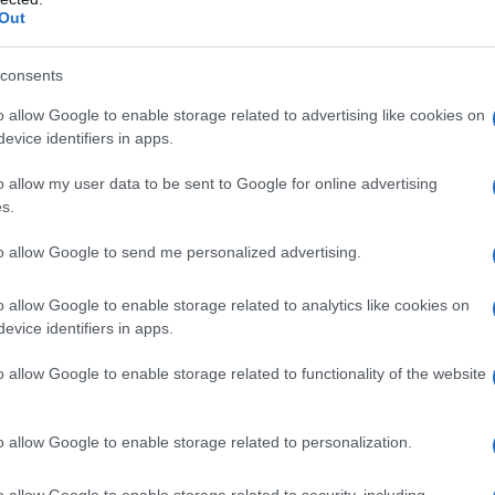
Out
a Bianca
Notizie Santa Teresa Gallura
consents
o allow Google to enable storage related to advertising like cookies on
evice identifiers in apps.
eale?
gram di GalluraOggi.it
o allow my user data to be sent to Google for online advertising
s.
to allow Google to send me personalized advertising.
lazioni, i tuoi video e le tue foto
o allow Google to enable storage related to analytics like cookies on
ro +39 345 356 7512
evice identifiers in apps.
o allow Google to enable storage related to functionality of the website
o allow Google to enable storage related to personalization.
ime news da
Google News
o allow Google to enable storage related to security, including