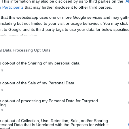
. This information may also be disclosed by us to third parties on the
IA
o di elevata qualità
, con un’ampia gamma di
Participants
that may further disclose it to other third parties.
e nel loro business – ha dichiarato
Andrea
to di A2A Energia –. Un traguardo che
 that this website/app uses one or more Google services and may gath
 energetico a livello nazionale nella vendita di
including but not limited to your visit or usage behaviour. You may click 
 to Google and its third-party tags to use your data for below specifi
ti e per tutte le tipologie di clienti, in linea con
ogle consent section.
l Gruppo”.
l Data Processing Opt Outs
o opt-out of the Sharing of my personal data.
azionali?
In
o opt-out of the Sale of my Personal Data.
 mese
cliccando
qui
In
to opt-out of processing my Personal Data for Targeted
ing.
In
do nella sezione
Login
dal menù del sito o
o opt-out of Collection, Use, Retention, Sale, and/or Sharing
ersonal Data that Is Unrelated with the Purposes for which it
lected.