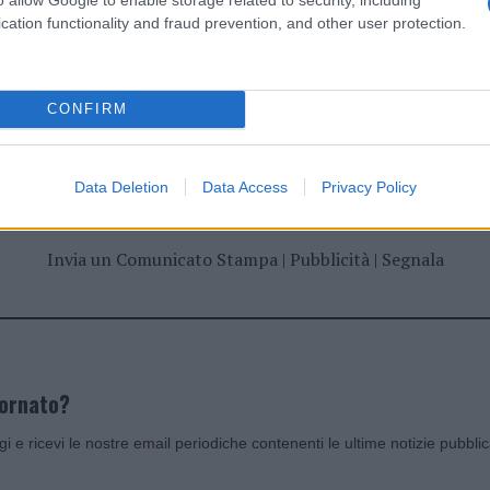
cation functionality and fraud prevention, and other user protection.
CONFIRM
dente
Prossimo articolo
Data Deletion
Data Access
Privacy Policy
Invia un Comunicato Stampa
|
Pubblicità
|
Segnala
iornato?
ggi e ricevi le nostre email periodiche contenenti le ultime notizie pubbli