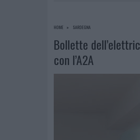
8 AGOSTO 2026
|
METEO OLBIA 9 AGOSTO, TEMPER
8 AGOSTO 2026
|
SALMO FINISCE IN OSPEDALE A CA
8 AGOSTO 2026
|
JOVANOTTI, GABRY PONTE E ALF
HOME
SARDEGNA
9 AGOSTO 2026
|
INCIDENTE SULLA STRADA PROVI
⁠Bollette dell’elettri
con l’A2A