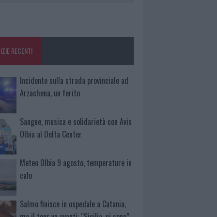
IZIE RECENTI
Incidente sulla strada provinciale ad
Arzachena, un ferito
Sangue, musica e solidarietà con Avis
Olbia al Delta Center
Meteo Olbia 9 agosto, temperature in
calo
Salmo finisce in ospedale a Catania,
ma il tour va avanti: “Sicilia, ci sono”