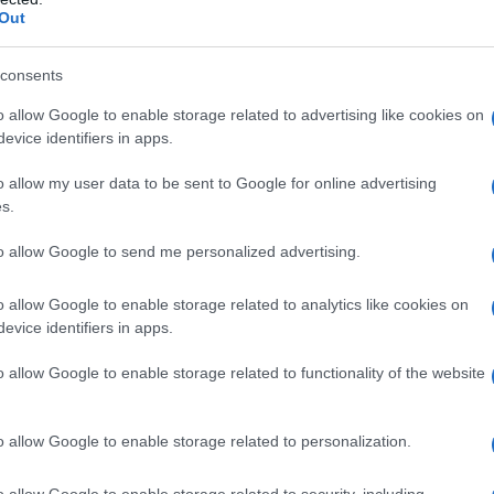
Out
ità Sardegna
Bollette Sardegna
Notizie Sardegna
consents
eale?
o allow Google to enable storage related to advertising like cookies on
gram di GalluraOggi.it
evice identifiers in apps.
o allow my user data to be sent to Google for online advertising
s.
lazioni, i tuoi video e le tue foto
to allow Google to send me personalized advertising.
ro +39 345 356 7512
o allow Google to enable storage related to analytics like cookies on
evice identifiers in apps.
o allow Google to enable storage related to functionality of the website
ime news da
Google News
o allow Google to enable storage related to personalization.
o allow Google to enable storage related to security, including