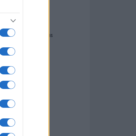
I nostri cari
Giovannimaria Cabras