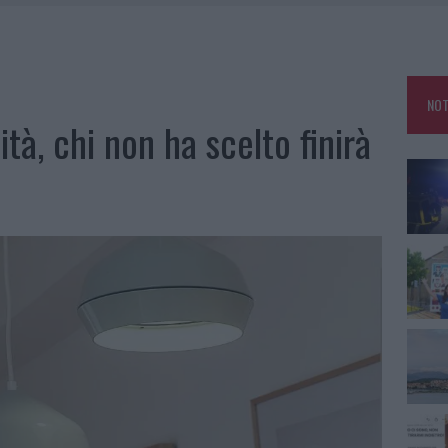
ATURE IN CALO
TANIA, MA IL TOUR VA AVANTI: “SICILIA, CI SONO”
A: OLBIA OMBELICO DEL MONDO PER UNA NOTTE
NOT
NCIALE AD ARZACHENA, UN FERITO
cità, chi non ha scelto finirà