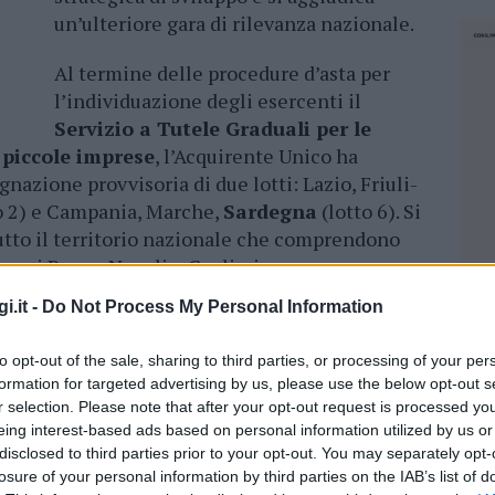
un’ulteriore gara di rilevanza nazionale.
Al termine delle procedure d’asta per
l’individuazione degli esercenti il
Servizio a Tutele Graduali per le
a piccole imprese
, l’Acquirente Unico ha
azione provvisoria di due lotti: Lazio, Friuli-
to 2) e Campania, Marche,
Sardegna
(lotto 6). Si
 tutto il territorio nazionale che comprendono
a cui Roma, Napoli e Cagliari.
i.it -
Do Not Process My Personal Information
dal 1° luglio 2024 al 31 marzo 2027
e
nitura, per un volume complessivo di oltre 400
to opt-out of the sale, sharing to third parties, or processing of your per
to annuo stimato di
circa 150 milioni di euro
.
formation for targeted advertising by us, please use the below opt-out s
r selection. Please note that after your opt-out request is processed y
to risultato, che conferma la nostra
eing interest-based ads based on personal information utilized by us or
te dell’Acquirente Unico nel processo di
disclosed to third parties prior to your opt-out. You may separately opt-
 impegneremo anche in questo caso per
losure of your personal information by third parties on the IAB’s list of
NEC