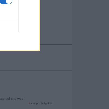
cate sul sito web!
*
campo obbligatorio