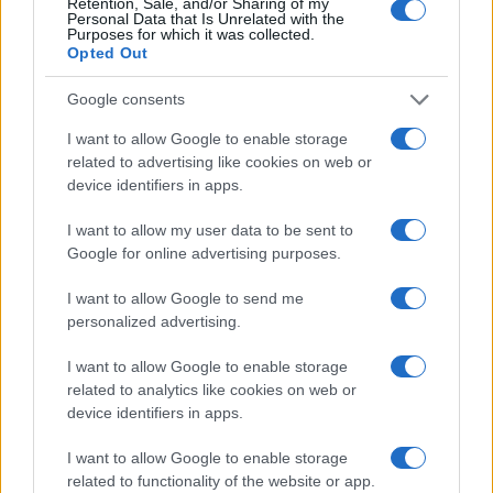
Retention, Sale, and/or Sharing of my
Personal Data that Is Unrelated with the
Purposes for which it was collected.
Opted Out
Martina Agostina Diturco
Google consents
I want to allow Google to enable storage
related to advertising like cookies on web or
I nostri cari
device identifiers in apps.
I want to allow my user data to be sent to
Google for online advertising purposes.
I nostri cari
I want to allow Google to send me
personalized advertising.
I nostri cari
I want to allow Google to enable storage
related to analytics like cookies on web or
device identifiers in apps.
I want to allow Google to enable storage
Giovannimaria Cabras
related to functionality of the website or app.