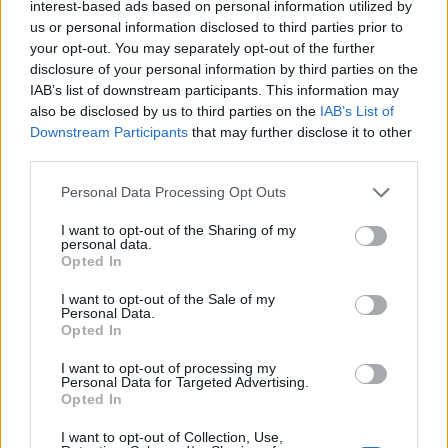
interest-based ads based on personal information utilized by
Migliori cliniche di estetica medicale avanzata
us or personal information disclosed to third parties prior to
in Europa: classifica dei 5 centri di riferimento
your opt-out. You may separately opt-out of the further
pe…
disclosure of your personal information by third parties on the
IAB’s list of downstream participants. This information may
also be disclosed by us to third parties on the
IAB’s List of
Downstream Participants
that may further disclose it to other
third parties.
Please note that this website/app uses one or more Google
Personal Data Processing Opt Outs
services and may gather and store information including but
not limited to your visit or usage behaviour. You may click to
I want to opt-out of the Sharing of my
personal data.
grant or deny consent to Google and its third-party tags to
Opted In
use your data for below specified purposes in below Google
consent section.
NECROLOGIE
I want to opt-out of the Sale of my
Personal Data.
Opted In
Mario Malu
I want to opt-out of processing my
Personal Data for Targeted Advertising.
Opted In
I want to opt-out of Collection, Use,
Paolo Pinna