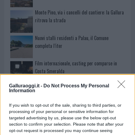
Monte Pino, via i cancelli del cantiere: la Gallura
ritrova la strada
Nuovi stalli residenti a Palau, il Comune
completa l’iter
Film internazionale, casting per comparse in
Costa Smeralda
Galluraoggi.it -
Do Not Process My Personal
Porto Rotondo ospita la grande sfida della vela
Information
nell’estate 2026
If you wish to opt-out of the sale, sharing to third parties, or
processing of your personal or sensitive information for
Controlli all’aeroporto di Olbia, sequestrati
targeted advertising by us, please use the below opt-out
caviale e sabbia rubata
section to confirm your selection. Please note that after your
opt-out request is processed you may continue seeing