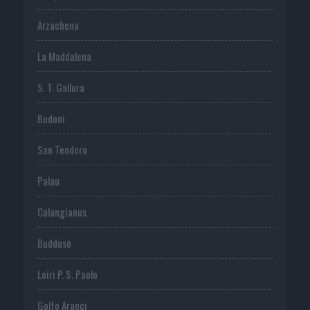
Arzachena
La Maddalena
S. T. Gallura
Budoni
San Teodoro
Palau
Calangianus
Buddusò
Loiri P. S. Paolo
Golfo Aranci