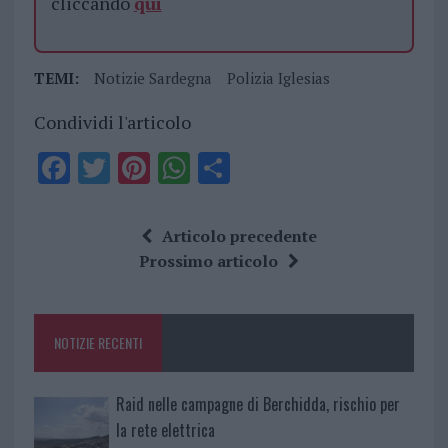
cliccando
qui
TEMI:
Notizie Sardegna
Polizia Iglesias
Condividi l'articolo
F
T
Pi
W
S
a
w
n
h
h
ce
it
te
at
a
Articolo precedente
b
te
re
s
re
Prossimo articolo
o
r
st
A
o
p
NOTIZIE RECENTI
k
p
Raid nelle campagne di Berchidda, rischio per
la rete elettrica