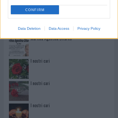
CONFIRM
Paolo Pinna
Data Deletion
Data Access
Privacy Policy
Martina Agostina Diturco
I nostri cari
I nostri cari
I nostri cari