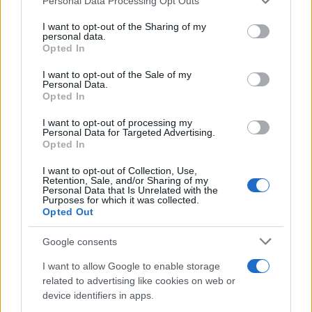
Personal Data Processing Opt Outs
Sangue, musica e solidarietà con Avis Olbia al
services and may gather and store information including but
not limited to your visit or usage behaviour. You may click to
I want to opt-out of the Sharing of my
Delta Center
personal data.
grant or deny consent to Google and its third-party tags to
Opted In
use your data for below specified purposes in below Google
consent section.
Meteo Olbia 9 agosto, temperature in calo
I want to opt-out of the Sale of my
Personal Data.
Opted In
I want to opt-out of processing my
Salmo finisce in ospedale a Catania, ma il tour
Personal Data for Targeted Advertising.
Opted In
va avanti: “Sicilia, ci sono”
I want to opt-out of Collection, Use,
Retention, Sale, and/or Sharing of my
Jovanotti, Gabry Ponte e Alfa: Olbia ombelico del
Personal Data that Is Unrelated with the
Purposes for which it was collected.
mondo per una notte
Opted Out
Google consents
Giorgia Meloni a La Maddalena, la vicesindaco:
I want to allow Google to enable storage
“Orgoglio e discrezione per visita privata̶…
related to advertising like cookies on web or
device identifiers in apps.
Incendio nella notte a Olbia, a fuoco due furgoni