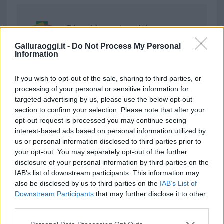
Ricevi le nostre ultime news
Galluraoggi.it -
Do Not Process My Personal
da
Google News
Information
If you wish to opt-out of the sale, sharing to third parties, or
processing of your personal or sensitive information for
Condividi l'articolo
targeted advertising by us, please use the below opt-out
F
T
Pi
W
S
section to confirm your selection. Please note that after your
opt-out request is processed you may continue seeing
a
w
n
h
h
interest-based ads based on personal information utilized by
us or personal information disclosed to third parties prior to
ce
it
te
at
a
Articolo precedente
your opt-out. You may separately opt-out of the further
b
te
re
s
re
Prossimo articolo
disclosure of your personal information by third parties on the
IAB’s list of downstream participants. This information may
o
r
st
A
also be disclosed by us to third parties on the
IAB’s List of
o
p
Downstream Participants
that may further disclose it to other
NOTIZIE RECENTI
third parties.
k
p
Please note that this website/app uses one or more Google