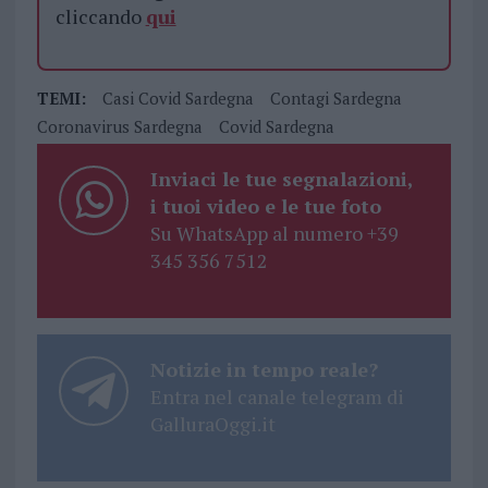
cliccando
qui
TEMI:
Casi Covid Sardegna
Contagi Sardegna
Coronavirus Sardegna
Covid Sardegna
Inviaci le tue segnalazioni,
i tuoi video e le tue foto
Su WhatsApp al numero +39
345 356 7512
Notizie in tempo reale?
Entra nel canale telegram di
GalluraOggi.it