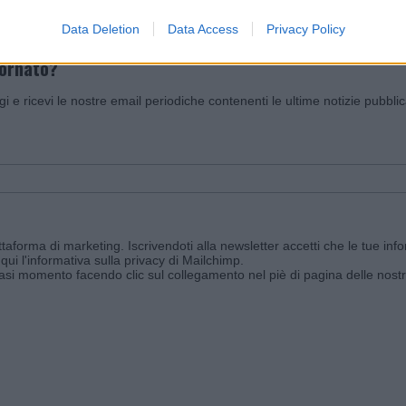
Data Deletion
Data Access
Privacy Policy
iornato?
ggi e ricevi le nostre email periodiche contenenti le ultime notizie pubbli
aforma di marketing. Iscrivendoti alla newsletter accetti che le tue info
qui l'informativa sulla privacy di Mailchimp
.
siasi momento facendo clic sul collegamento nel piè di pagina delle nostr