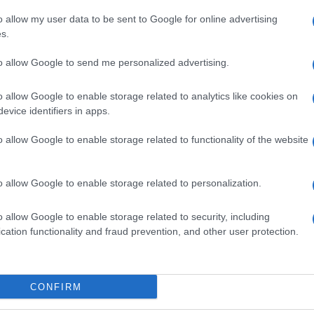
o allow my user data to be sent to Google for online advertising
s.
ime news da
Google News
to allow Google to send me personalized advertising.
o allow Google to enable storage related to analytics like cookies on
evice identifiers in apps.
o allow Google to enable storage related to functionality of the website
dente
Prossimo articolo
o allow Google to enable storage related to personalization.
o allow Google to enable storage related to security, including
cation functionality and fraud prevention, and other user protection.
Invia un Comunicato Stampa
|
Pubblicità
|
Segnala
CONFIRM