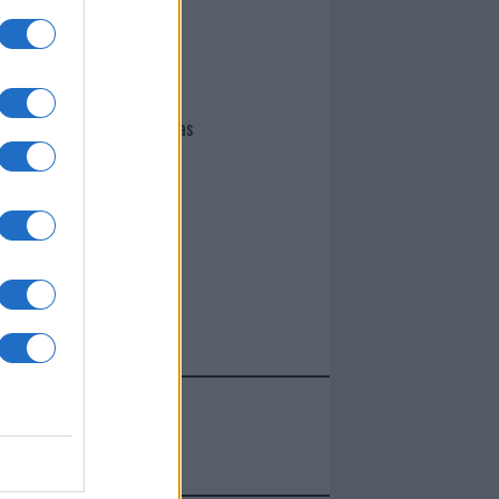
I nostri cari
Giovannimaria Cabras