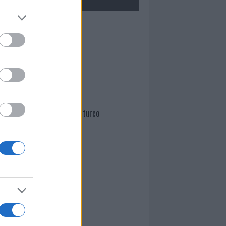
Mario Malu
Paolo Pinna
Martina Agostina Diturco
I nostri cari
I nostri cari