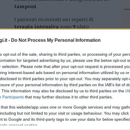
tamponi
.
I pazienti ricoverati nei reparti di
terapia intensiva
sono
9
(dato
invariato rispetto a ieri), mentre i
ca
sono
148
(-8). Sono
19.519
, invece, i casi di
i.it -
Do Not Process My Personal Information
to opt-out of the sale, sharing to third parties, or processing of your per
e di
74
e
90
anni, residenti nella
provincia di
formation for targeted advertising by us, please use the below opt-out s
r selection. Please note that after your opt-out request is processed y
residenti rispettivamente nella
provincia di
eing interest-based ads based on personal information utilized by us or
na di Cagliari
.
disclosed to third parties prior to your opt-out. You may separately opt-
losure of your personal information by third parties on the IAB’s list of
. This information may also be disclosed by us to third parties on the
IA
Participants
that may further disclose it to other third parties.
azionali?
 that this website/app uses one or more Google services and may gath
including but not limited to your visit or usage behaviour. You may click 
 to Google and its third-party tags to use your data for below specifi
 mese
cliccando
qui
ogle consent section.
NEC