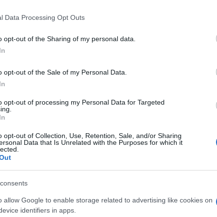
l Data Processing Opt Outs
do nella sezione
Login
dal menù del sito o
o opt-out of the Sharing of my personal data.
In
o opt-out of the Sale of my Personal Data.
In
na
Bollettino Covid Sardegna
Notizie Sardegna
to opt-out of processing my Personal Data for Targeted
ing.
In
lazioni, i tuoi video e le tue foto
ro +39 345 356 7512
o opt-out of Collection, Use, Retention, Sale, and/or Sharing
ersonal Data that Is Unrelated with the Purposes for which it
lected.
Out
consents
eale?
gram di GalluraOggi.it
o allow Google to enable storage related to advertising like cookies on
evice identifiers in apps.