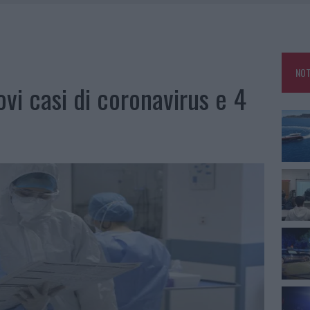
25, PAURA TRA OLBIA E ARZACHENA
NCIALE AD ARZACHENA, UN FERITO
CON AVIS OLBIA AL DELTA CENTER
NOT
A SMERALDA, 20 ARRESTI E 135 DENUNCE
vi casi di coronavirus e 4