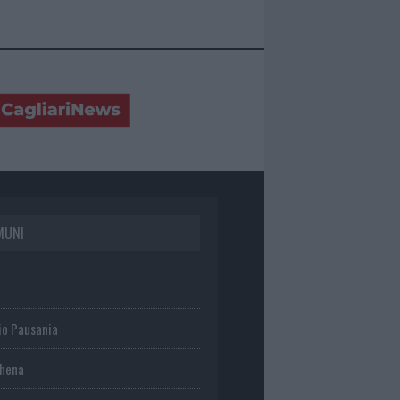
MUNI
io Pausania
chena