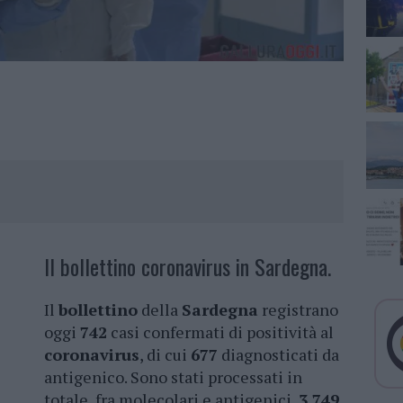
Il bollettino coronavirus in Sardegna.
Il
bollettino
della
Sardegna
registrano
oggi
742
casi confermati di positività al
coronavirus
, di cui
677
diagnosticati da
antigenico. Sono stati processati in
totale, fra molecolari e antigenici,
3.749