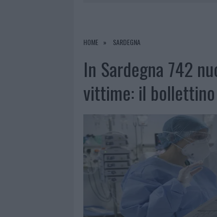
9 AGOSTO 2026
|
INCIDENTE SULLA PROVINCIALE 1
9 AGOSTO 2026
|
INCIDENTE SULLA STRADA PROVI
8 AGOSTO 2026
|
SANGUE, MUSICA E SOLIDARIETÀ 
HOME
SARDEGNA
9 AGOSTO 2026
|
CONTROLLI RAFFORZATI IN COST
In Sardegna 742 nuo
vittime: il bollettino