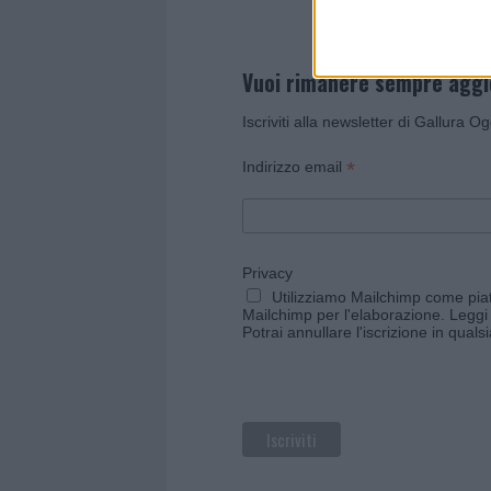
Vuoi rimanere sempre agg
Iscriviti alla newsletter di Gallura O
*
Indirizzo email
Privacy
Utilizziamo Mailchimp come piatt
Mailchimp per l'elaborazione.
Leggi 
Potrai annullare l'iscrizione in qual