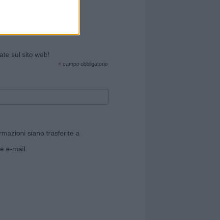
cate sul sito web!
*
campo obbligatorio
rmazioni siano trasferite a
e e-mail.