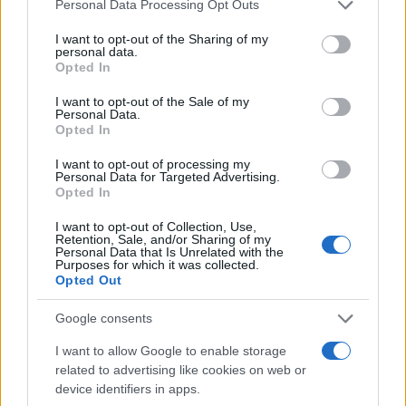
Please note that this website/app uses one or more Google
Personal Data Processing Opt Outs
services and may gather and store information including but
Le previsioni meteo per il weekend a Olbia e in
not limited to your visit or usage behaviour. You may click to
I want to opt-out of the Sharing of my
Gallura
personal data.
grant or deny consent to Google and its third-party tags to
Opted In
use your data for below specified purposes in below Google
consent section.
Michelle Hunziker in Gallura, bella anche dal
I want to opt-out of the Sale of my
Personal Data.
vivo: un amico vip svela come fa
Opted In
I want to opt-out of processing my
Personal Data for Targeted Advertising.
Calangianus, dopo le polemiche il centro
Opted In
accoglienza minori chiude
I want to opt-out of Collection, Use,
Retention, Sale, and/or Sharing of my
Personal Data that Is Unrelated with the
Olbia, divieto di sosta contro spaccio e degrado:
Purposes for which it was collected.
esplode la protesta
Opted Out
Google consents
Pausa caffè impeccabile: come scegliere la
I want to allow Google to enable storage
soluzione ideale per la casa e l’ufficio
related to advertising like cookies on web or
device identifiers in apps.