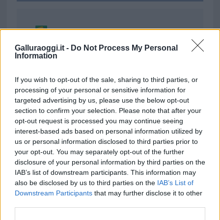
Ricevi le nostre ultime news
Galluraoggi.it -
Do Not Process My Personal
Information
da
Google News
If you wish to opt-out of the sale, sharing to third parties, or
processing of your personal or sensitive information for
Condividi l'articolo
targeted advertising by us, please use the below opt-out
section to confirm your selection. Please note that after your
F
T
Pi
W
S
opt-out request is processed you may continue seeing
a
w
n
h
h
interest-based ads based on personal information utilized by
us or personal information disclosed to third parties prior to
ce
it
te
at
a
Articolo precedente
your opt-out. You may separately opt-out of the further
b
te
re
s
re
disclosure of your personal information by third parties on the
Prossimo articolo
IAB’s list of downstream participants. This information may
o
r
st
A
also be disclosed by us to third parties on the
IAB’s List of
o
p
Downstream Participants
that may further disclose it to other
third parties.
NOTIZIE RECENTI
k
p