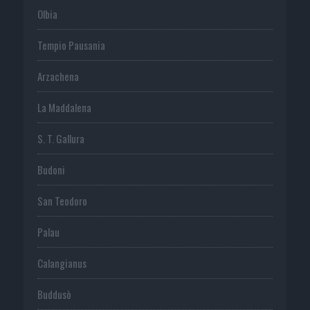
Olbia
Tempio Pausania
Arzachena
La Maddalena
S. T. Gallura
Budoni
San Teodoro
Palau
Calangianus
Buddusò