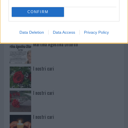
CONFIRM
Paolo Pinna
Data Deletion
Data Access
Privacy Policy
Martina Agostina Diturco
I nostri cari
I nostri cari
I nostri cari