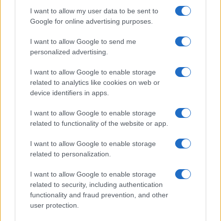
Monte Pino, la fine di un lungo dolore: storia e
I want to allow my user data to be sent to
rinascita della strada che segnò la Gallura
Google for online advertising purposes.
I want to allow Google to send me
Raid nelle campagne di Berchidda, rischio per
personalized advertising.
la rete elettrica
I want to allow Google to enable storage
related to analytics like cookies on web or
device identifiers in apps.
I want to allow Google to enable storage
related to functionality of the website or app.
I want to allow Google to enable storage
related to personalization.
I want to allow Google to enable storage
NECROLOGIE
related to security, including authentication
functionality and fraud prevention, and other
user protection.
Mario Malu