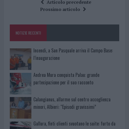
ce
it
te
at
a
Articolo precedente
b
te
re
s
re
Prossimo articolo
o
r
st
A
o
p
NOTIZIE RECENTI
k
p
Incendi, a San Pasquale arriva il Campo Base:
l’inaugurazione
Andrea Mura conquista Palau: grande
partecipazione per il suo racconto
Calangianus, allarme sul centro accoglienza
minori, Albieri: “Episodi gravissimi”
Gallura, finti clienti svuotano le suite: furto da