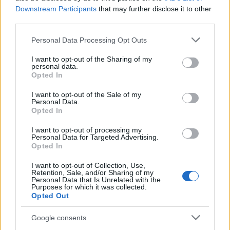
Downstream Participants
that may further disclose it to other
third parties.
NECROLOGIE
Please note that this website/app uses one or more Google
Personal Data Processing Opt Outs
services and may gather and store information including but
not limited to your visit or usage behaviour. You may click to
I want to opt-out of the Sharing of my
Mario Malu
personal data.
grant or deny consent to Google and its third-party tags to
Opted In
use your data for below specified purposes in below Google
consent section.
I want to opt-out of the Sale of my
Personal Data.
Paolo Pinna
Opted In
I want to opt-out of processing my
Personal Data for Targeted Advertising.
Opted In
Martina Agostina Diturco
I want to opt-out of Collection, Use,
Retention, Sale, and/or Sharing of my
Personal Data that Is Unrelated with the
Purposes for which it was collected.
I nostri cari
Opted Out
Google consents