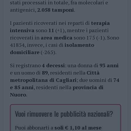
stati processati in totale, fra molecolari e
antigenici,
2.058 tamponi
.
I pazienti ricoverati nei reparti di
terapia
intensiva
sono
11
(+1), mentre i pazienti
ricoverati in
area medica
sono 175 (-1). Sono
41854, invece, i casi di
isolamento
domiciliare
(-265).
Si registrano
4 decessi
: una donna di
93 anni
e un uomo di
89
, residenti nella
Città
metropolitana di Cagliari
; due uomini di
74
e 85 anni
, residenti nella
provincia di
Nuoro
.
Vuoi rimuovere le pubblicità nazionali?
Puoi abbonarti a
soli € 1,10 al mese