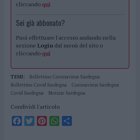
cliccando
qui
Sei già abbonato?
Puoi effettuare l'accesso andando nella
sezione
Login
dal menù del sito o
cliccando
qui
TEMI:
Bollettino Coronavirus Sardegna
Bollettino Covid Sardegna
Coronavirus Sardegna
Covid Sardegna
Notizie Sardegna
Condividi l'articolo
F
T
Pi
W
S
a
w
n
h
h