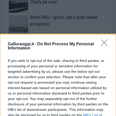
50mila nel resort
Meteo Olbia 7 agosto, sole e caldo tornano
protagonisti
Test tunnel Olbia: rampe chiuse ancora fino a
Galluraoggi.it -
Do Not Process My Personal
fine agosto
Information
Aggius conquista la classifica delle mete più
If you wish to opt-out of the sale, sharing to third parties, or
processing of your personal or sensitive information for
amate dell’estate 2026
targeted advertising by us, please use the below opt-out
section to confirm your selection. Please note that after your
opt-out request is processed you may continue seeing
interest-based ads based on personal information utilized by
us or personal information disclosed to third parties prior to
your opt-out. You may separately opt-out of the further
disclosure of your personal information by third parties on the
IAB’s list of downstream participants. This information may
also be disclosed by us to third parties on the
IAB’s List of