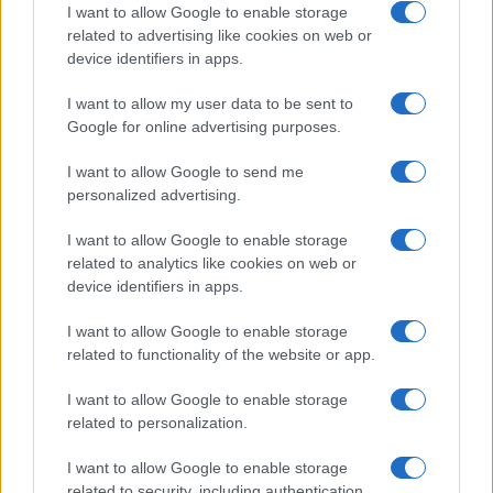
I want to allow Google to enable storage
I nostri cari
related to advertising like cookies on web or
device identifiers in apps.
I want to allow my user data to be sent to
I nostri cari
Google for online advertising purposes.
I want to allow Google to send me
personalized advertising.
Giovannimaria Cabras
I want to allow Google to enable storage
related to analytics like cookies on web or
device identifiers in apps.
I want to allow Google to enable storage
related to functionality of the website or app.
I want to allow Google to enable storage
Invia un Comunicato Stampa
|
Pubblicità
|
Segnala
related to personalization.
I want to allow Google to enable storage
related to security, including authentication