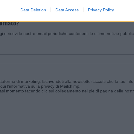
Data Deletion
Data Access
Privacy Policy
iornato?
ggi e ricevi le nostre email periodiche contenenti le ultime notizie pubbli
aforma di marketing. Iscrivendoti alla newsletter accetti che le tue info
qui l'informativa sulla privacy di Mailchimp
.
siasi momento facendo clic sul collegamento nel piè di pagina delle nostr