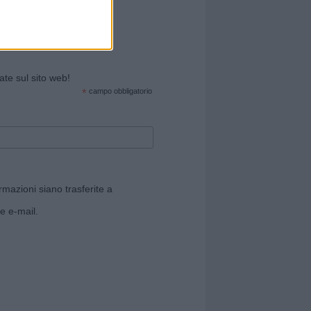
cate sul sito web!
*
campo obbligatorio
rmazioni siano trasferite a
e e-mail.