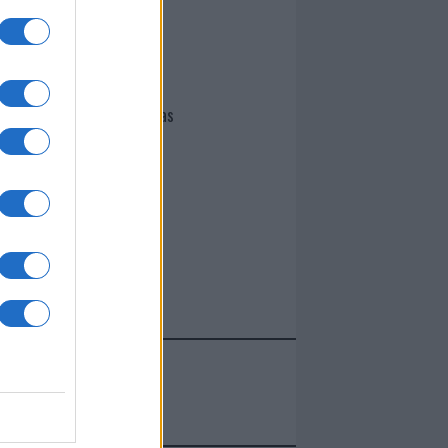
I nostri cari
Giovannimaria Cabras