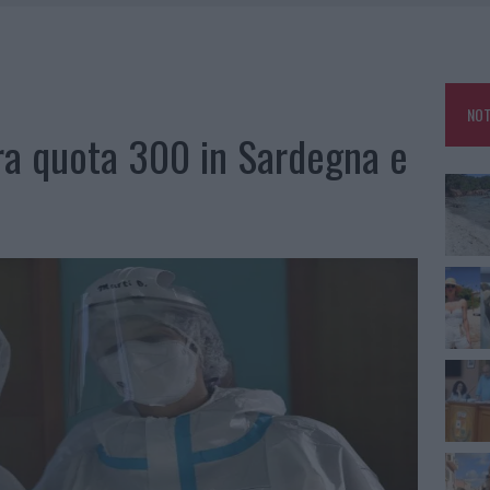
HE IL CENTRO ACCOGLIENZA MINORI CHIUDE
RO SPACCIO E DEGRADO: ESPLODE LA PROTESTA
SCEGLIERE LA SOLUZIONE IDEALE PER LA CASA E L’UFFICIO
NOT
KEND A OLBIA E IN GALLURA
ra quota 300 in Sardegna e