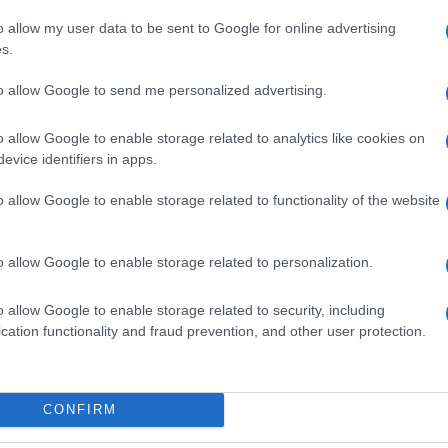
o allow my user data to be sent to Google for online advertising
s.
ime news da
Google News
to allow Google to send me personalized advertising.
o allow Google to enable storage related to analytics like cookies on
evice identifiers in apps.
o allow Google to enable storage related to functionality of the website
o allow Google to enable storage related to personalization.
dente
Prossimo articolo
o allow Google to enable storage related to security, including
cation functionality and fraud prevention, and other user protection.
Invia un Comunicato Stampa
|
Pubblicità
|
Segnala
CONFIRM