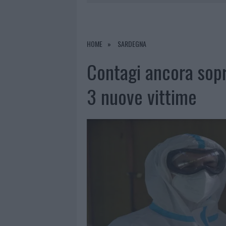
7 AGOSTO 2026
|
CALANGIANUS, DOPO LE POLEMIC
7 AGOSTO 2026
|
OLBIA, DIVIETO DI SOSTA CONT
7 AGOSTO 2026
|
PAUSA CAFFÈ IMPECCABILE: COME 
HOME
SARDEGNA
7 AGOSTO 2026
|
LE PREVISIONI METEO PER IL WEE
Contagi ancora sop
3 nuove vittime