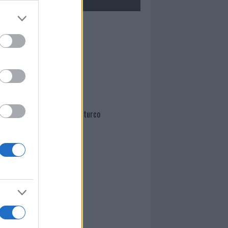
Mario Malu
Paolo Pinna
Martina Agostina Diturco
I nostri cari
I nostri cari