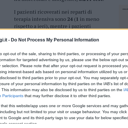
I pazienti ricoverati nei reparti di
terapia intensiva sono
24
(
1
in meno
rispetto a ieri), mentre i pazienti
ricoverati in area medica sono
233
(
+ 5
, i casi di isolamento domiciliare (
+ 104
i.it -
Do Not Process My Personal Information
to opt-out of the sale, sharing to third parties, or processing of your per
 di
50
e
83
anni e una donna di
74
, tutti
formation for targeted advertising by us, please use the below opt-out s
r selection. Please note that after your opt-out request is processed y
ana di Cagliari
.
eing interest-based ads based on personal information utilized by us or
disclosed to third parties prior to your opt-out. You may separately opt-
losure of your personal information by third parties on the IAB’s list of
. This information may also be disclosed by us to third parties on the
IA
Participants
that may further disclose it to other third parties.
azionali?
 that this website/app uses one or more Google services and may gath
including but not limited to your visit or usage behaviour. You may click 
 mese
cliccando
qui
 to Google and its third-party tags to use your data for below specifi
ogle consent section.
NEC