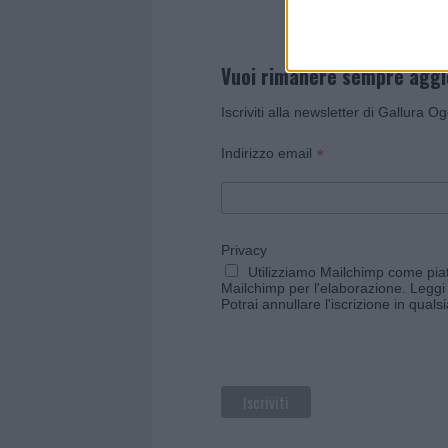
Vuoi rimanere sempre agg
Iscriviti alla newsletter di Gallura O
*
Indirizzo email
Privacy
Utilizziamo Mailchimp come piatt
Mailchimp per l'elaborazione.
Leggi 
Potrai annullare l'iscrizione in qual