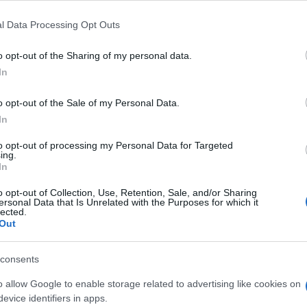
l Data Processing Opt Outs
do nella sezione
Login
dal menù del sito o
o opt-out of the Sharing of my personal data.
In
o opt-out of the Sale of my Personal Data.
na
Bollettino Covid Sardegna
In
Notizie Sardegna
Ospedali Coronavirus Sardegna
to opt-out of processing my Personal Data for Targeted
ing.
In
lazioni, i tuoi video e le tue foto
ro +39 345 356 7512
o opt-out of Collection, Use, Retention, Sale, and/or Sharing
ersonal Data that Is Unrelated with the Purposes for which it
lected.
Out
consents
eale?
gram di GalluraOggi.it
o allow Google to enable storage related to advertising like cookies on
evice identifiers in apps.