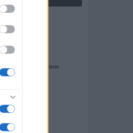
Mario Malu
Paolo Pinna
Martina Agostina Diturco
I nostri cari
I nostri cari