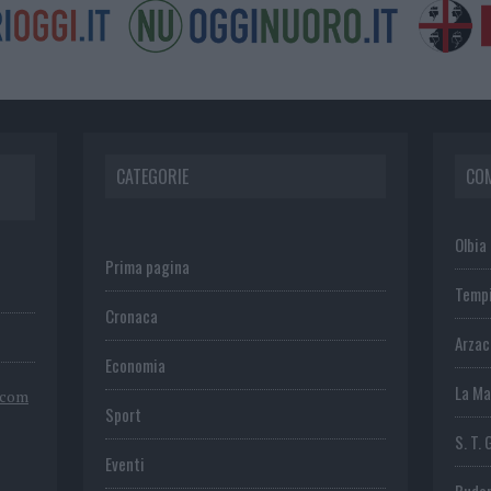
CATEGORIE
CO
Olbia
Prima pagina
Temp
Cronaca
Arza
Economia
La Ma
.com
Sport
S. T. 
Eventi