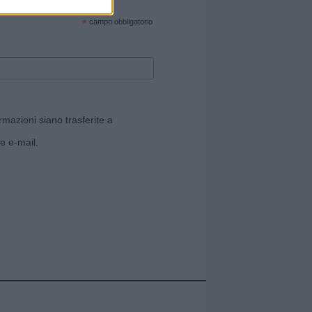
cate sul sito web!
*
campo obbligatorio
rmazioni siano trasferite a
e e-mail.