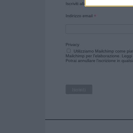
Iscriviti alla newsletter di Gallura O
*
Indirizzo email
Privacy
Utilizziamo Mailchimp come piatt
Mailchimp per l'elaborazione.
Leggi 
Potrai annullare l'iscrizione in qual