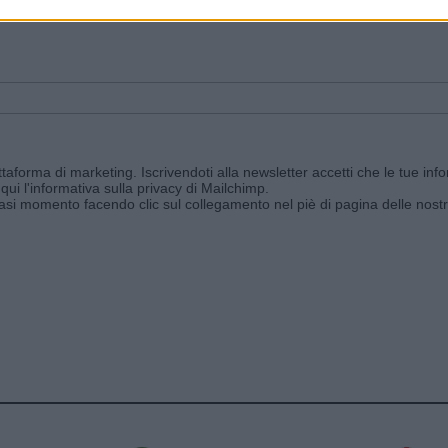
ggi e ricevi le nostre email periodiche contenenti le ultime notizie pubbli
aforma di marketing. Iscrivendoti alla newsletter accetti che le tue info
qui l'informativa sulla privacy di Mailchimp
.
siasi momento facendo clic sul collegamento nel piè di pagina delle nostr