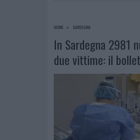
6 AGOSTO 2026
|
METEO OLBIA 7 AGOSTO, SOLE 
6 AGOSTO 2026
|
INCENDI, A SAN PASQUALE ARRIV
6 AGOSTO 2026
|
ANDREA MURA CONQUISTA PALAU
HOME
SARDEGNA
6 AGOSTO 2026
|
CALANGIANUS, ALLARME SUL CENT
In Sardegna 2981 nu
due vittime: il bolle