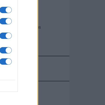
I nostri cari
Giovannimaria Cabras