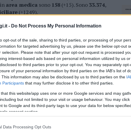
 in
area medica
sono
158
(+15). Sono
33.374
,
ciliare
(+1249).
ni di
52
e
83
anni, residenti nella
provincia
i.it -
Do Not Process My Personal Information
to opt-out of the sale, sharing to third parties, or processing of your per
formation for targeted advertising by us, please use the below opt-out s
azionali?
r selection. Please note that after your opt-out request is processed y
eing interest-based ads based on personal information utilized by us or
 mese
cliccando
qui
disclosed to third parties prior to your opt-out. You may separately opt-
losure of your personal information by third parties on the IAB’s list of
. This information may also be disclosed by us to third parties on the
IA
Participants
that may further disclose it to other third parties.
 that this website/app uses one or more Google services and may gath
do nella sezione
Login
dal menù del sito o
including but not limited to your visit or usage behaviour. You may click 
 to Google and its third-party tags to use your data for below specifi
ogle consent section.
na
Bollettino Covid Sardegna
l Data Processing Opt Outs
NEC