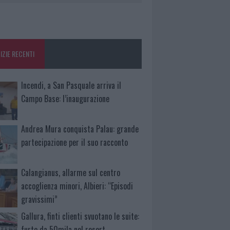
IZIE RECENTI
Incendi, a San Pasquale arriva il
Campo Base: l’inaugurazione
Andrea Mura conquista Palau: grande
partecipazione per il suo racconto
Calangianus, allarme sul centro
accoglienza minori, Albieri: “Episodi
gravissimi”
Gallura, finti clienti svuotano le suite:
furto da 50mila nel resort