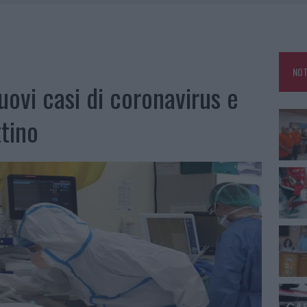
E CALDO TORNANO PROTAGONISTI
A IL CAMPO BASE: L’INAUGURAZIONE
: GRANDE PARTECIPAZIONE PER IL SUO RACCONTO
NOT
RO ACCOGLIENZA MINORI, ALBIERI: “EPISODI GRAVISSIMI”
ovi casi di coronavirus e
ttino