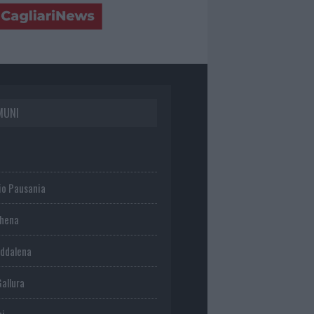
MUNI
io Pausania
chena
ddalena
Gallura