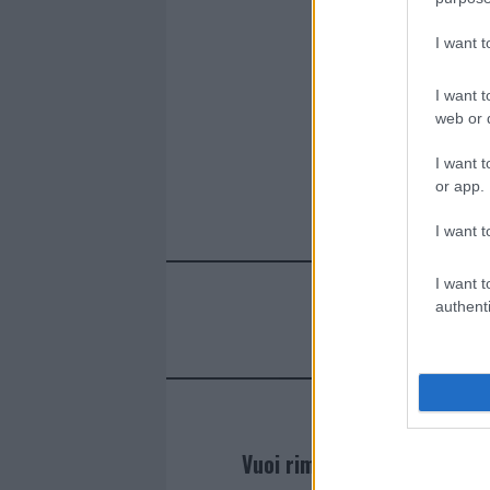
I want 
I want t
web or d
I want t
or app.
I want t
I want t
authenti
Vuoi rimanere sempre agg