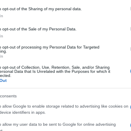
Notizie Sardegna
o opt-out of the Sharing of my personal data.
In
o opt-out of the Sale of my Personal Data.
In
to opt-out of processing my Personal Data for Targeted
dente
Prossimo articolo
ing.
In
o opt-out of Collection, Use, Retention, Sale, and/or Sharing
ersonal Data that Is Unrelated with the Purposes for which it
lected.
Out
consents
o allow Google to enable storage related to advertising like cookies on
evice identifiers in apps.
o allow my user data to be sent to Google for online advertising
s.