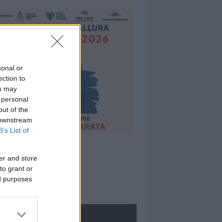
sonal or
ection to
ou may
 personal
out of the
 downstream
B’s List of
er and store
to grant or
ed purposes
ROLOGIE