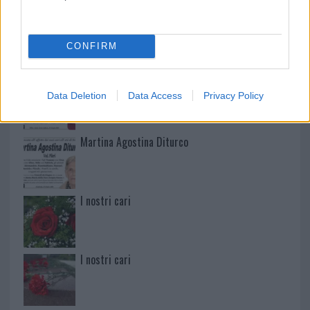
Mario Malu
CONFIRM
Paolo Pinna
Data Deletion
Data Access
Privacy Policy
Martina Agostina Diturco
I nostri cari
I nostri cari