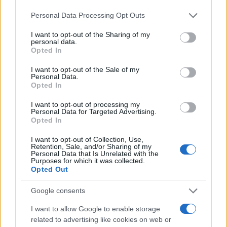
o
p
NOTIZIE RECENTI
k
p
Please note that this website/app uses one or more Google
Personal Data Processing Opt Outs
services and may gather and store information including but
not limited to your visit or usage behaviour. You may click to
I want to opt-out of the Sharing of my
Le previsioni meteo per il weekend a Olbia e in
personal data.
grant or deny consent to Google and its third-party tags to
Opted In
Gallura
use your data for below specified purposes in below Google
consent section.
I want to opt-out of the Sale of my
Personal Data.
Michelle Hunziker in Gallura, bella anche dal
Opted In
vivo: un amico vip svela come fa
I want to opt-out of processing my
Personal Data for Targeted Advertising.
Opted In
Calangianus, dopo le polemiche il centro
accoglienza minori chiude
I want to opt-out of Collection, Use,
Retention, Sale, and/or Sharing of my
Personal Data that Is Unrelated with the
Purposes for which it was collected.
Olbia, divieto di sosta contro spaccio e degrado:
Opted Out
esplode la protesta
Google consents
I want to allow Google to enable storage
Pausa caffè impeccabile: come scegliere la
related to advertising like cookies on web or
soluzione ideale per la casa e l’ufficio