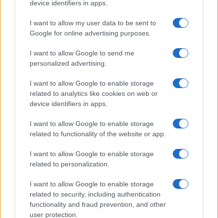
device identifiers in apps.
I want to allow my user data to be sent to
Monte Pino, la fine di un lungo dolore: storia e
Google for online advertising purposes.
rinascita della strada che segnò la Gallura
I want to allow Google to send me
personalized advertising.
Raid nelle campagne di Berchidda, rischio per
la rete elettrica
I want to allow Google to enable storage
related to analytics like cookies on web or
device identifiers in apps.
I want to allow Google to enable storage
related to functionality of the website or app.
I want to allow Google to enable storage
related to personalization.
I want to allow Google to enable storage
related to security, including authentication
NECROLOGIE
functionality and fraud prevention, and other
user protection.