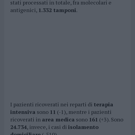
stati processati in totale, fra molecolari e
antigenici,
1.332 tamponi
.
I pazienti ricoverati nei reparti di
terapia
intensiva
sono
11
(-1), mentre i pazienti
ricoverati in
area medica
sono
161
(+3). Sono
24.734
, invece, i casi di
isolamento
domiciliare
(-510).