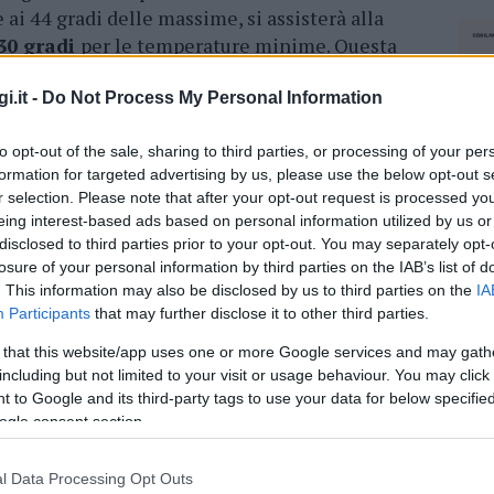
ai 44 gradi delle massime, si assisterà alla
 30 gradi
per le temperature minime. Questa
are quella dello scorso anno
per il caldo
a di oggi e quella di domani, infatti, sarà
i.it -
Do Not Process My Personal Information
no registrati picchi di 48 gradi.
to opt-out of the sale, sharing to third parties, or processing of your per
formation for targeted advertising by us, please use the below opt-out s
azionali?
r selection. Please note that after your opt-out request is processed y
eing interest-based ads based on personal information utilized by us or
disclosed to third parties prior to your opt-out. You may separately opt-
 mese
cliccando
qui
losure of your personal information by third parties on the IAB’s list of
. This information may also be disclosed by us to third parties on the
IA
Participants
that may further disclose it to other third parties.
 that this website/app uses one or more Google services and may gath
do nella sezione
Login
dal menù del sito o
including but not limited to your visit or usage behaviour. You may click 
 to Google and its third-party tags to use your data for below specifi
ogle consent section.
l Data Processing Opt Outs
gna
Notizie Gallura
Notizie Sardegna
NEC