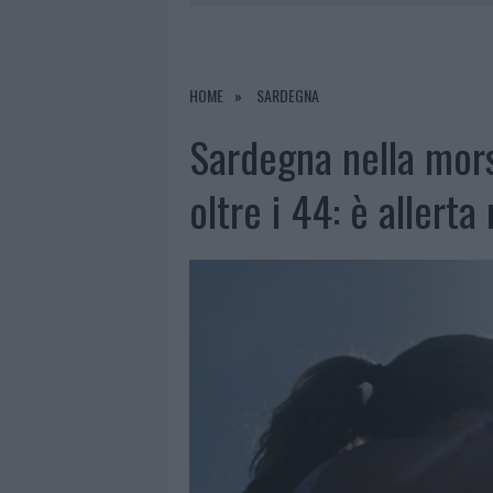
6 AGOSTO 2026
|
METEO OLBIA 7 AGOSTO, SOLE 
6 AGOSTO 2026
|
INCENDI, A SAN PASQUALE ARRIV
6 AGOSTO 2026
|
ANDREA MURA CONQUISTA PALAU
HOME
SARDEGNA
6 AGOSTO 2026
|
CALANGIANUS, ALLARME SUL CENT
Sardegna nella mor
oltre i 44: è allert