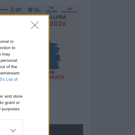
sonal or
ection to
ou may
 personal
out of the
 downstream
B’s List of
er and store
to grant or
ed purposes
ROLOGIE