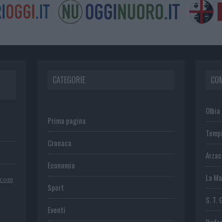
CATEGORIE
CO
Olbia
Prima pagina
Temp
Cronaca
Arza
Economia
La Ma
.com
Sport
S. T. 
Eventi