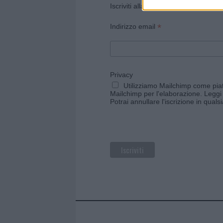
Iscriviti alla newsletter di Gallura O
*
Indirizzo email
Privacy
Utilizziamo Mailchimp come piatt
Mailchimp per l'elaborazione.
Leggi 
Potrai annullare l'iscrizione in qual