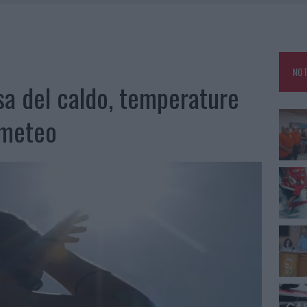
E CALDO TORNANO PROTAGONISTI
A IL CAMPO BASE: L’INAUGURAZIONE
: GRANDE PARTECIPAZIONE PER IL SUO RACCONTO
NOT
RO ACCOGLIENZA MINORI, ALBIERI: “EPISODI GRAVISSIMI”
sa del caldo, temperature
a meteo