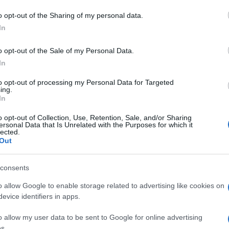
o opt-out of the Sharing of my personal data.
In
o opt-out of the Sale of my Personal Data.
In
to opt-out of processing my Personal Data for Targeted
dente
Prossimo articolo
ing.
In
o opt-out of Collection, Use, Retention, Sale, and/or Sharing
ersonal Data that Is Unrelated with the Purposes for which it
lected.
Out
consents
o allow Google to enable storage related to advertising like cookies on
evice identifiers in apps.
o allow my user data to be sent to Google for online advertising
s.