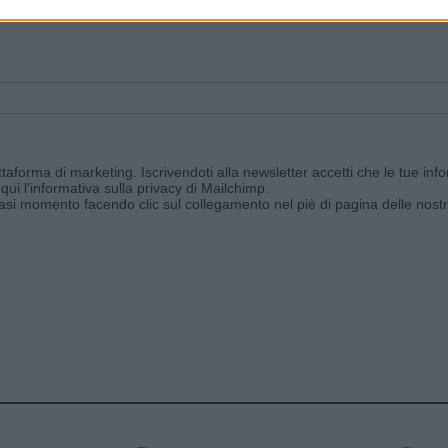
ggi e ricevi le nostre email periodiche contenenti le ultime notizie pubbli
aforma di marketing. Iscrivendoti alla newsletter accetti che le tue info
qui l'informativa sulla privacy di Mailchimp
.
siasi momento facendo clic sul collegamento nel piè di pagina delle nostr