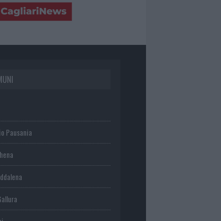
MUNI
io Pausania
chena
ddalena
Gallura