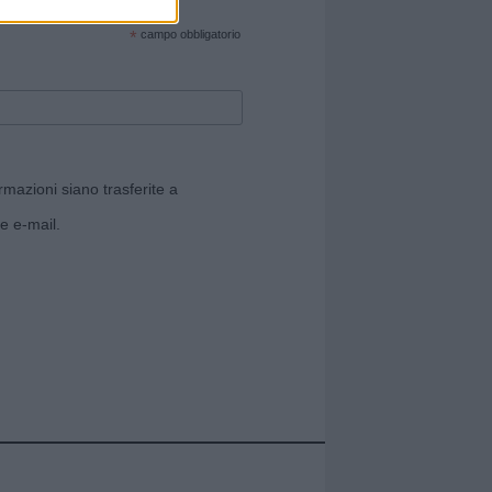
cate sul sito web!
*
campo obbligatorio
rmazioni siano trasferite a
e e-mail.