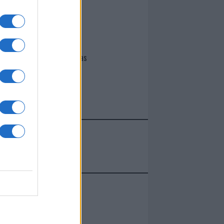
I nostri cari
Giovannimaria Cabras