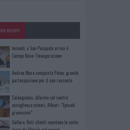
IZIE RECENTI
Incendi, a San Pasquale arriva il
Campo Base: l’inaugurazione
Andrea Mura conquista Palau: grande
partecipazione per il suo racconto
Calangianus, allarme sul centro
accoglienza minori, Albieri: “Episodi
gravissimi”
Gallura, finti clienti svuotano le suite:
furto da 50mila nel resort