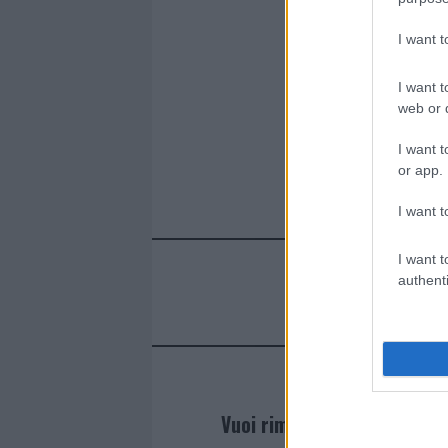
I want 
I want t
web or d
I want t
or app.
I want t
I want t
authenti
Vuoi rimanere sempre agg