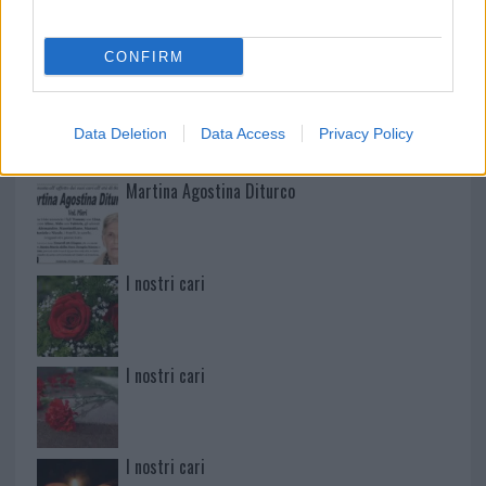
Mario Malu
CONFIRM
Paolo Pinna
Data Deletion
Data Access
Privacy Policy
Martina Agostina Diturco
I nostri cari
I nostri cari
I nostri cari