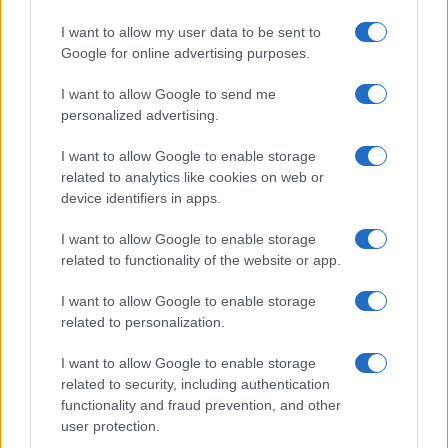
Monte Pino, la fine di un lungo dolore: storia e
I want to allow my user data to be sent to
rinascita della strada che segnò la Gallura
Google for online advertising purposes.
I want to allow Google to send me
Raid nelle campagne di Berchidda, rischio per
personalized advertising.
la rete elettrica
I want to allow Google to enable storage
related to analytics like cookies on web or
device identifiers in apps.
I want to allow Google to enable storage
related to functionality of the website or app.
I want to allow Google to enable storage
related to personalization.
I want to allow Google to enable storage
related to security, including authentication
NECROLOGIE
functionality and fraud prevention, and other
user protection.