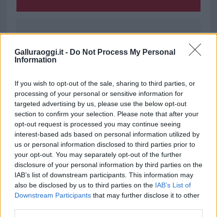
Ricevi le nostre ultime news
Galluraoggi.it -
Do Not Process My Personal
Information
da
Google News
If you wish to opt-out of the sale, sharing to third parties, or
processing of your personal or sensitive information for
Condividi l'articolo
targeted advertising by us, please use the below opt-out
section to confirm your selection. Please note that after your
F
T
Pi
W
S
opt-out request is processed you may continue seeing
interest-based ads based on personal information utilized by
a
w
n
h
h
us or personal information disclosed to third parties prior to
ce
it
te
at
a
your opt-out. You may separately opt-out of the further
Articolo precedente
disclosure of your personal information by third parties on the
b
te
re
s
re
Prossimo articolo
IAB’s list of downstream participants. This information may
o
r
st
A
also be disclosed by us to third parties on the
IAB’s List of
Downstream Participants
that may further disclose it to other
o
p
third parties.
NOTIZIE RECENTI