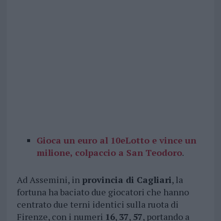
Gioca un euro al 10eLotto e vince un
milione, colpaccio a San Teodoro
.
Ad Assemini, in
provincia di Cagliari
, la
fortuna ha baciato due giocatori che hanno
centrato due terni identici sulla ruota di
Firenze, con i numeri
16
,
37
,
57
, portando a