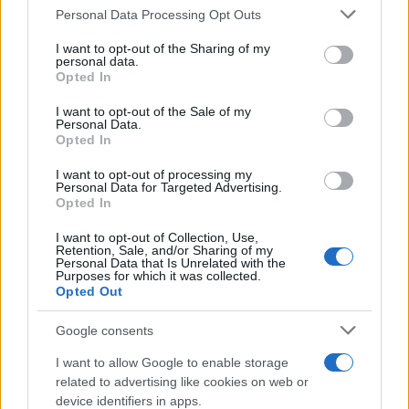
k
p
Please note that this website/app uses one or more Google
Personal Data Processing Opt Outs
services and may gather and store information including but
Le previsioni meteo per il weekend a Olbia e in
not limited to your visit or usage behaviour. You may click to
I want to opt-out of the Sharing of my
personal data.
Gallura
grant or deny consent to Google and its third-party tags to
Opted In
use your data for below specified purposes in below Google
consent section.
I want to opt-out of the Sale of my
Michelle Hunziker in Gallura, bella anche dal
Personal Data.
Opted In
vivo: un amico vip svela come fa
I want to opt-out of processing my
Personal Data for Targeted Advertising.
Calangianus, dopo le polemiche il centro
Opted In
accoglienza minori chiude
I want to opt-out of Collection, Use,
Retention, Sale, and/or Sharing of my
Personal Data that Is Unrelated with the
Olbia, divieto di sosta contro spaccio e degrado:
Purposes for which it was collected.
Opted Out
esplode la protesta
Google consents
Pausa caffè impeccabile: come scegliere la
I want to allow Google to enable storage
soluzione ideale per la casa e l’ufficio
related to advertising like cookies on web or
device identifiers in apps.