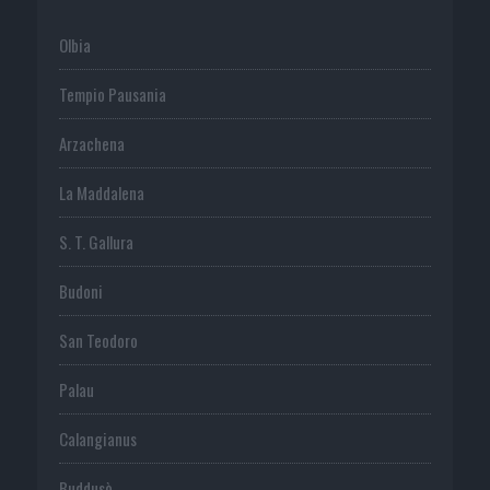
Olbia
Tempio Pausania
Arzachena
La Maddalena
S. T. Gallura
Budoni
San Teodoro
Palau
Calangianus
Buddusò