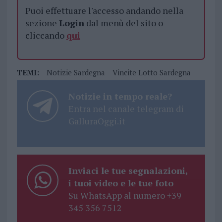
Puoi effettuare l'accesso andando nella
sezione
Login
dal menù del sito o
cliccando
qui
TEMI:
Notizie Sardegna
Vincite Lotto Sardegna
Notizie in tempo reale?
Entra nel canale telegram di
GalluraOggi.it
Inviaci le tue segnalazioni,
i tuoi video e le tue foto
Su WhatsApp al numero +39
345 356 7512