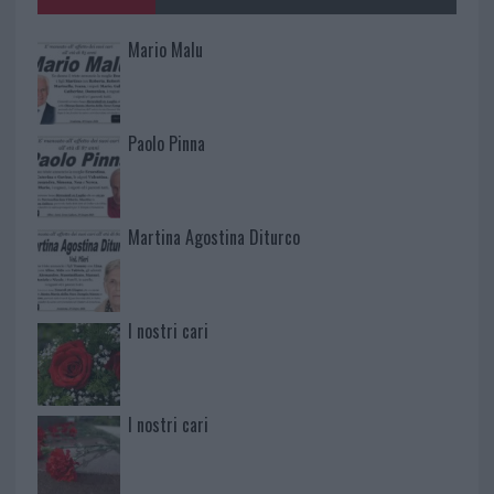
Mario Malu
Paolo Pinna
Martina Agostina Diturco
I nostri cari
I nostri cari