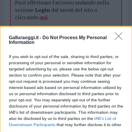
Puoi effettuare l'accesso andando nella
sezione
Login
dal menù del sito o
cliccando
qui
Galluraoggi.it -
Do Not Process My Personal
TEMI:
Medicina Sardegna
Notizie Sardegna
Information
Numero Chiuso Medicina
Numero Chiuso Sardegna
Sanità Sardegna
Sardegna Notizie
If you wish to opt-out of the sale, sharing to third parties, or
processing of your personal or sensitive information for
Notizie in tempo reale?
targeted advertising by us, please use the below opt-out
Entra nel canale telegram di
section to confirm your selection. Please note that after your
opt-out request is processed you may continue seeing
GalluraOggi.it
interest-based ads based on personal information utilized by
us or personal information disclosed to third parties prior to
your opt-out. You may separately opt-out of the further
disclosure of your personal information by third parties on the
Inviaci le tue segnalazioni,
IAB’s list of downstream participants. This information may
also be disclosed by us to third parties on the
IAB’s List of
i tuoi video e le tue foto
Downstream Participants
that may further disclose it to other
Su WhatsApp al numero +39
third parties.