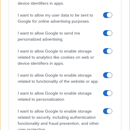
o
p
device identifiers in apps.
NOTIZIE RECENTI
k
p
I want to allow my user data to be sent to
Google for online advertising purposes.
Incidente sulla strada provinciale ad Arzachena,
un ferito
I want to allow Google to send me
personalized advertising.
Sangue, musica e solidarietà con Avis Olbia al
I want to allow Google to enable storage
related to analytics like cookies on web or
Delta Center
device identifiers in apps.
Meteo Olbia 9 agosto, temperature in calo
I want to allow Google to enable storage
related to functionality of the website or app.
I want to allow Google to enable storage
Salmo finisce in ospedale a Catania, ma il tour
related to personalization.
va avanti: “Sicilia, ci sono”
I want to allow Google to enable storage
related to security, including authentication
functionality and fraud prevention, and other
Jovanotti, Gabry Ponte e Alfa: Olbia ombelico del
user protection.