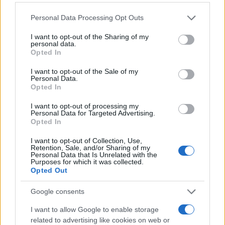
345 356 7512
Please note that this website/app uses one or more Google
Personal Data Processing Opt Outs
services and may gather and store information including but
not limited to your visit or usage behaviour. You may click to
I want to opt-out of the Sharing of my
personal data.
grant or deny consent to Google and its third-party tags to
Opted In
use your data for below specified purposes in below Google
Ricevi le nostre ultime news
consent section.
I want to opt-out of the Sale of my
Personal Data.
Opted In
da
Google News
I want to opt-out of processing my
Personal Data for Targeted Advertising.
Opted In
Condividi l'articolo
I want to opt-out of Collection, Use,
F
T
Pi
W
S
Retention, Sale, and/or Sharing of my
Personal Data that Is Unrelated with the
a
w
n
h
h
Purposes for which it was collected.
Opted Out
ce
it
te
at
a
Articolo precedente
Google consents
b
te
re
s
re
Prossimo articolo
I want to allow Google to enable storage
o
r
st
A
related to advertising like cookies on web or