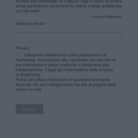
Iscriviti alla newsletter di Gallura Oggi e ricevi le nostre
email periodiche contenenti le ultime notizie pubblicate
sul sito web!
*
campo obbligatorio
*
Indirizzo email
Privacy
Utilizziamo Mailchimp come piattaforma di
marketing. Iscrivendoti alla newsletter accetti che le
tue informazioni siano trasferite a Mailchimp per
l'elaborazione.
Leggi qui l'informativa sulla privacy
di Mailchimp
.
Potrai annullare l'iscrizione in qualsiasi momento
facendo clic sul collegamento nel piè di pagina delle
nostre e-mail.