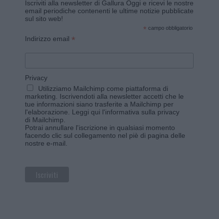
Iscriviti alla newsletter di Gallura Oggi e ricevi le nostre
email periodiche contenenti le ultime notizie pubblicate
sul sito web!
*
campo obbligatorio
*
Indirizzo email
Privacy
Utilizziamo Mailchimp come piattaforma di
marketing. Iscrivendoti alla newsletter accetti che le
tue informazioni siano trasferite a Mailchimp per
l'elaborazione.
Leggi qui l'informativa sulla privacy
di Mailchimp
.
Potrai annullare l'iscrizione in qualsiasi momento
facendo clic sul collegamento nel piè di pagina delle
nostre e-mail.