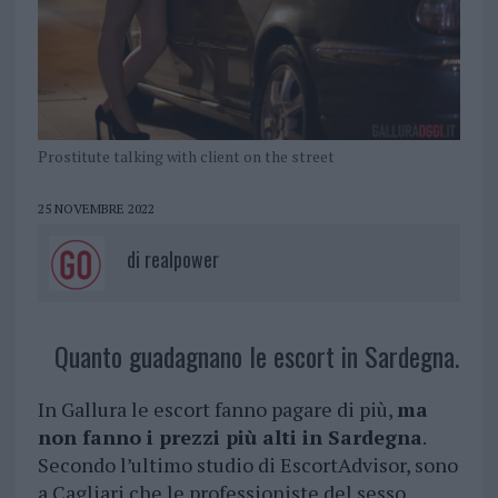
Prostitute talking with client on the street
25 NOVEMBRE 2022
di
realpower
Quanto guadagnano le escort in Sardegna.
In Gallura le escort fanno pagare di più,
ma
non fanno i prezzi più alti in Sardegna
.
Secondo l’ultimo studio di EscortAdvisor, sono
a Cagliari che le professioniste del sesso