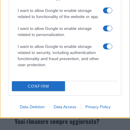
I nostri cari
I want to allow Google to enable storage
related to functionality of the website or app.
I want to allow Google to enable storage
Giovannimaria Cabras
related to personalization.
I want to allow Google to enable storage
related to security, including authentication
functionality and fraud prevention, and other
user protection.
Invia un Comunicato Stampa
|
Pubblicità
|
Segnala
CONFIRM
Data Deletion
Data Access
Privacy Policy
Vuoi rimanere sempre aggiornato?