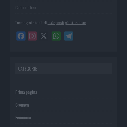
Codice etico
Immagini stock di
it.depositphotos.com
CATEGORIE
Prima pagina
Cronaca
Economia