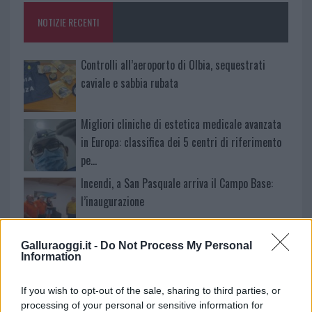
o
p
NOTIZIE RECENTI
k
p
Controlli all’aeroporto di Olbia, sequestrati
caviale e sabbia rubata
Migliori cliniche di estetica medicale avanzata
in Europa: classifica dei 5 centri di riferimento
pe…
Incendi, a San Pasquale arriva il Campo Base:
l’inaugurazione
Andrea Mura conquista Palau: grande
Galluraoggi.it -
Do Not Process My Personal
Information
partecipazione per il suo racconto
If you wish to opt-out of the sale, sharing to third parties, or
Calangianus, allarme sul centro accoglienza
processing of your personal or sensitive information for