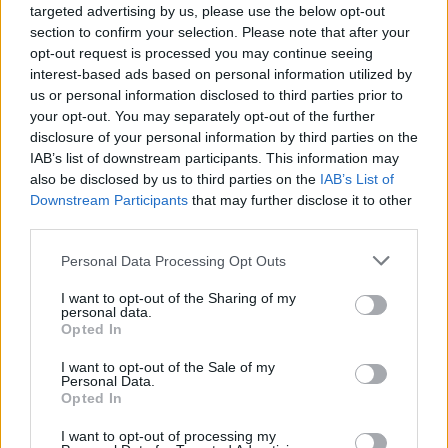
minori, Albieri: “Episodi gravissimi”
targeted advertising by us, please use the below opt-out
section to confirm your selection. Please note that after your
opt-out request is processed you may continue seeing
Gallura, finti clienti svuotano le suite: furto da
interest-based ads based on personal information utilized by
50mila nel resort
us or personal information disclosed to third parties prior to
your opt-out. You may separately opt-out of the further
disclosure of your personal information by third parties on the
Meteo Olbia 7 agosto, sole e caldo tornano
IAB’s list of downstream participants. This information may
protagonisti
also be disclosed by us to third parties on the
IAB’s List of
Downstream Participants
that may further disclose it to other
third parties.
Please note that this website/app uses one or more Google
Personal Data Processing Opt Outs
services and may gather and store information including but
not limited to your visit or usage behaviour. You may click to
I want to opt-out of the Sharing of my
personal data.
grant or deny consent to Google and its third-party tags to
Opted In
use your data for below specified purposes in below Google
consent section.
I want to opt-out of the Sale of my
Personal Data.
Opted In
NECROLOGIE
I want to opt-out of processing my