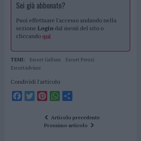
Sei già abbonato?
Puoi effettuare l'accesso andando nella
sezione
Login
dal menù del sito o
cliccando
qui
TEMI:
Escort Gallura
Escort Prezzi
EscortAdvisor
Condividi l'articolo
F
T
Pi
W
S
a
w
n
h
h
ce
it
te
at
a
Articolo precedente
b
te
re
s
re
Prossimo articolo
o
r
st
A