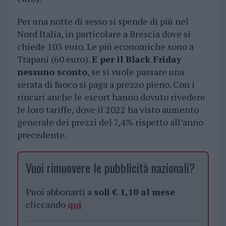
Per una notte di sesso si spende di più nel
Nord Italia, in particolare a Brescia dove si
chiede 103 euro. Le più economiche sono a
Trapani (60 euro).
E per il Black Friday
nessuno sconto
, se si vuole passare una
serata di fuoco si paga a prezzo pieno. Con i
rincari anche le escort hanno dovuto rivedere
le loro tariffe, dove il 2022 ha visto aumento
generale dei prezzi del 7,4% rispetto all’anno
precedente.
Vuoi rimuovere le pubblicità nazionali?
Puoi abbonarti a
soli € 1,10 al mese
cliccando
qui