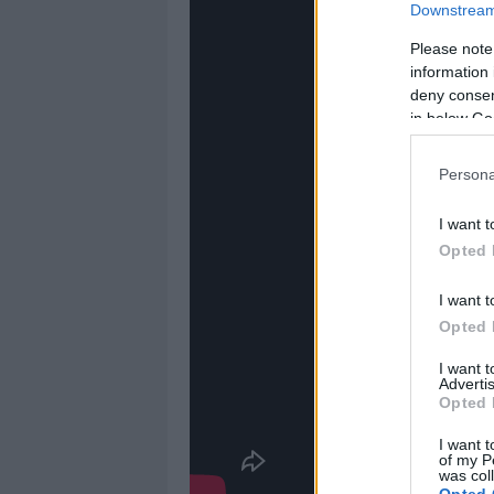
Downstream 
Please note
information 
deny consent
in below Go
Persona
I want t
Opted 
I want t
Opted 
I want 
Advertis
Opted 
I want t
of my P
was col
Opted 