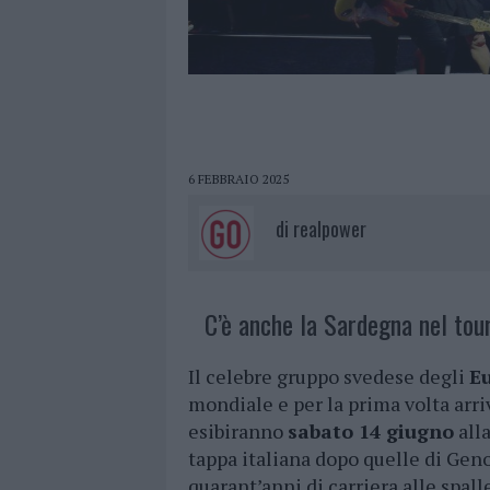
6 FEBBRAIO 2025
di
realpower
C’è anche la Sardegna nel tou
Il celebre gruppo svedese degli
E
mondiale e per la prima volta arri
esibiranno
sabato 14 giugno
all
tappa italiana dopo quelle di Geno
quarant’anni di carriera alle spall