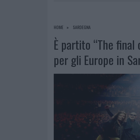
6 AGOSTO 2026
|
METEO OLBIA 7 AGOSTO, SOLE 
6 AGOSTO 2026
|
INCENDI, A SAN PASQUALE ARRIV
6 AGOSTO 2026
|
ANDREA MURA CONQUISTA PALAU
HOME
SARDEGNA
6 AGOSTO 2026
|
CALANGIANUS, ALLARME SUL CENT
È partito “The fina
per gli Europe in S