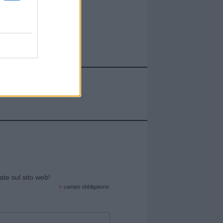
cate sul sito web!
*
campo obbligatorio