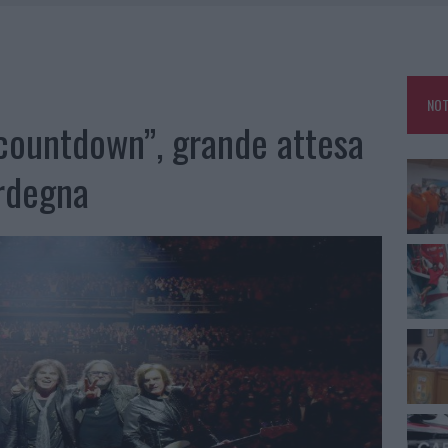
E CALDO TORNANO PROTAGONISTI
A IL CAMPO BASE: L’INAUGURAZIONE
: GRANDE PARTECIPAZIONE PER IL SUO RACCONTO
NOT
RO ACCOGLIENZA MINORI, ALBIERI: “EPISODI GRAVISSIMI”
l countdown”, grande attesa
ardegna