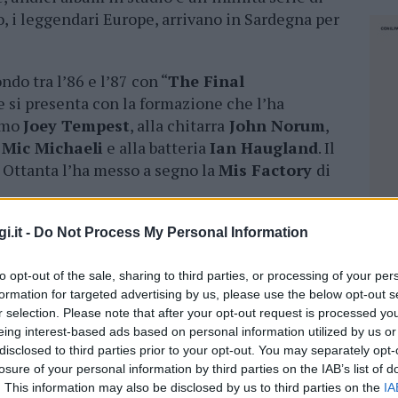
o, i leggendari Europe, arrivano in Sardegna per
do tra l’86 e l’87 con “
The Final
 e si presenta con la formazione che l’ha
simo
Joey Tempest
, alla chitarra
John Norum
,
e
Mic Michaeli
e alla batteria
Ian Haugland
. Il
i Ottanta l’ha messo a segno la
Mis Factory
di
a) saranno disponibili da mezzogiorno di
i.it -
Do Not Process My Personal Information
x Office Sardegna
.
to opt-out of the sale, sharing to third parties, or processing of your per
formation for targeted advertising by us, please use the below opt-out s
r selection. Please note that after your opt-out request is processed y
eing interest-based ads based on personal information utilized by us or
disclosed to third parties prior to your opt-out. You may separately opt-
losure of your personal information by third parties on the IAB’s list of
. This information may also be disclosed by us to third parties on the
IA
NEC