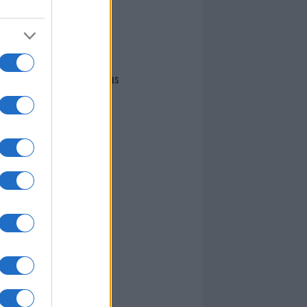
I nostri cari
Giovannimaria Cabras