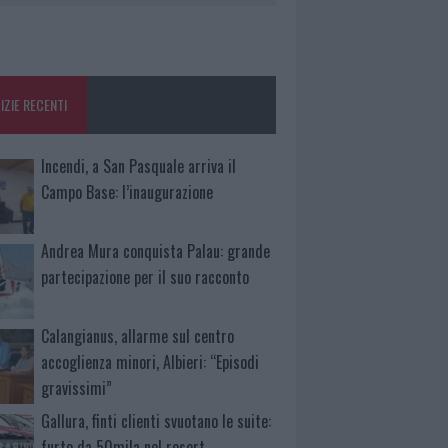
IZIE RECENTI
Incendi, a San Pasquale arriva il
Campo Base: l’inaugurazione
Andrea Mura conquista Palau: grande
partecipazione per il suo racconto
Calangianus, allarme sul centro
accoglienza minori, Albieri: “Episodi
gravissimi”
Gallura, finti clienti svuotano le suite:
furto da 50mila nel resort