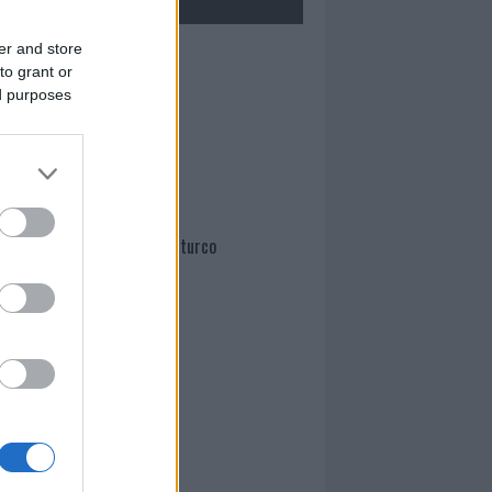
er and store
Mario Malu
to grant or
ed purposes
Paolo Pinna
Martina Agostina Diturco
I nostri cari
I nostri cari