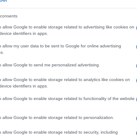
azionali?
consents
o allow Google to enable storage related to advertising like cookies on
 mese
cliccando
qui
evice identifiers in apps.
o allow my user data to be sent to Google for online advertising
s.
do nella sezione
Login
dal menù del sito o
to allow Google to send me personalized advertising.
o allow Google to enable storage related to analytics like cookies on
evice identifiers in apps.
degna
Cocnerti Sardegna
Europe Cagliari
o allow Google to enable storage related to functionality of the website
nd
Joey Tempest
John Levén
John Norum
rdegna
o allow Google to enable storage related to personalization.
o allow Google to enable storage related to security, including