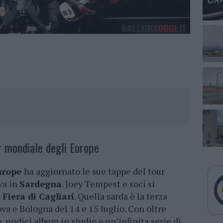
r mondiale degli Europe
urope
ha aggiornato le sue tappe del tour
va in
Sardegna
. Joey Tempest e soci si
a
Fiera di Cagliari
. Quella sarda è la terza
va e Bologna del 14 e 15 luglio. Con oltre
e, undici album in studio e un’infinita serie di