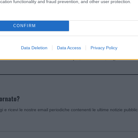
cation functionality and fraud prevention, and other user protection.
dente
Prossimo articolo
CONFIRM
Data Deletion
Data Access
Privacy Policy
Invia un Comunicato Stampa
|
Pubblicità
|
Segnala
iornato?
ggi e ricevi le nostre email periodiche contenenti le ultime notizie pubbli