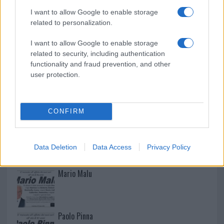
Monte Pino, la fine di un lungo dolore: storia e
I want to allow Google to enable storage
rinascita della strada che segnò la Gallura
related to personalization.
I want to allow Google to enable storage
related to security, including authentication
functionality and fraud prevention, and other
user protection.
CONFIRM
NECROLOGIE
Data Deletion
Data Access
Privacy Policy
Mario Malu
Paolo Pinna