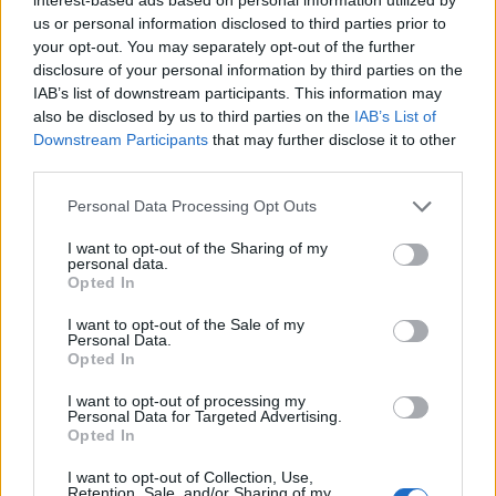
us or personal information disclosed to third parties prior to
da
Google News
your opt-out. You may separately opt-out of the further
disclosure of your personal information by third parties on the
IAB’s list of downstream participants. This information may
also be disclosed by us to third parties on the
IAB’s List of
Condividi l'articolo
Downstream Participants
that may further disclose it to other
F
T
Pi
W
S
third parties.
a
w
n
h
h
Please note that this website/app uses one or more Google
Personal Data Processing Opt Outs
services and may gather and store information including but
ce
it
te
at
a
Articolo precedente
not limited to your visit or usage behaviour. You may click to
I want to opt-out of the Sharing of my
personal data.
b
te
re
s
re
grant or deny consent to Google and its third-party tags to
Prossimo articolo
Opted In
use your data for below specified purposes in below Google
o
r
st
A
consent section.
I want to opt-out of the Sale of my
o
p
Personal Data.
Opted In
NOTIZIE RECENTI
k
p
I want to opt-out of processing my
Personal Data for Targeted Advertising.
Ristorante distrutto dalle fiamme a La
Opted In
Maddalena, incendio a Monti d’à rena
I want to opt-out of Collection, Use,
Retention, Sale, and/or Sharing of my