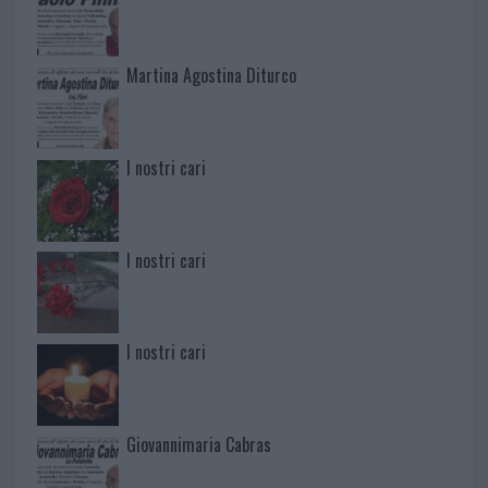
Martina Agostina Diturco
I nostri cari
I nostri cari
I nostri cari
Giovannimaria Cabras