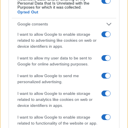
Personal Data that Is Unrelated with the
Purposes for which it was collected.
Le previsioni meteo per il weekend a Olbia e in
Opted Out
Gallura
Google consents
Michelle Hunziker in Gallura, bella anche dal
I want to allow Google to enable storage
vivo: un amico vip svela come fa
related to advertising like cookies on web or
device identifiers in apps.
Calangianus, dopo le polemiche il centro
I want to allow my user data to be sent to
accoglienza minori chiude
Google for online advertising purposes.
I want to allow Google to send me
Olbia, divieto di sosta contro spaccio e degrado:
personalized advertising.
esplode la protesta
I want to allow Google to enable storage
related to analytics like cookies on web or
Pausa caffè impeccabile: come scegliere la
device identifiers in apps.
soluzione ideale per la casa e l’ufficio
I want to allow Google to enable storage
related to functionality of the website or app.