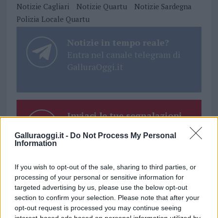
Notizie Cagliari
Notizie Quartu
Notizie Sardegna
Polizia Locale Quartu
Notizie in tempo reale?
Entra nel canale telegram di
GalluraOggi.it
Inviaci le tue segnalazioni,
i tuoi video e le tue foto
Galluraoggi.it -
Do Not Process My Personal
Su WhatsApp al numero +39
Information
345 356 7512
If you wish to opt-out of the sale, sharing to third parties, or
processing of your personal or sensitive information for
targeted advertising by us, please use the below opt-out
section to confirm your selection. Please note that after your
Ricevi le nostre ultime news
opt-out request is processed you may continue seeing
interest-based ads based on personal information utilized by