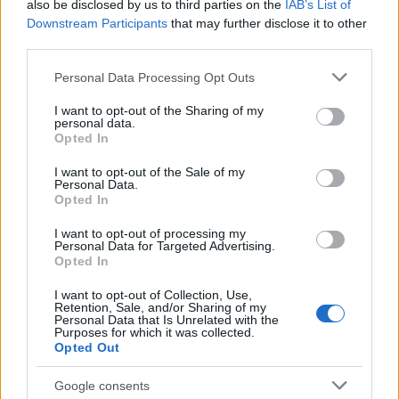
also be disclosed by us to third parties on the
IAB’s List of
ce
it
te
at
a
Articolo precedente
Downstream Participants
that may further disclose it to other
b
te
re
s
re
Prossimo articolo
third parties.
o
r
st
A
Please note that this website/app uses one or more Google
Personal Data Processing Opt Outs
services and may gather and store information including but
o
p
not limited to your visit or usage behaviour. You may click to
I want to opt-out of the Sharing of my
NOTIZIE RECENTI
k
p
personal data.
grant or deny consent to Google and its third-party tags to
Opted In
use your data for below specified purposes in below Google
consent section.
Tre milioni di euro dalla Provincia Gallura per
I want to opt-out of the Sale of my
Personal Data.
nuove aule nelle scuole di Olbia
Opted In
I want to opt-out of processing my
Incidente sulla provinciale 125, paura tra Olbia e
Personal Data for Targeted Advertising.
Opted In
Arzachena
I want to opt-out of Collection, Use,
Retention, Sale, and/or Sharing of my
Incidente sulla strada provinciale ad Arzachena,
Personal Data that Is Unrelated with the
Purposes for which it was collected.
un ferito
Opted Out
Google consents
Sangue, musica e solidarietà con Avis Olbia al