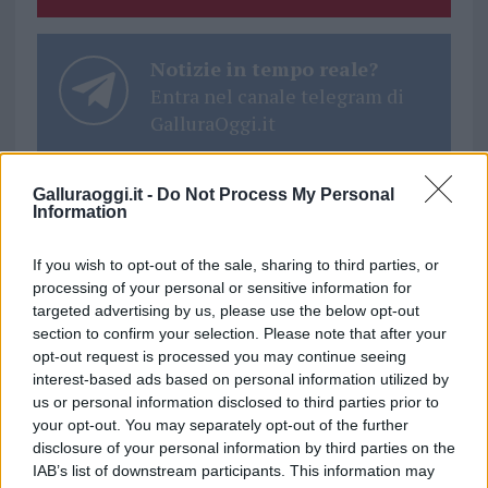
Notizie in tempo reale?
Entra nel canale telegram di
GalluraOggi.it
Galluraoggi.it -
Do Not Process My Personal
Information
Ricevi le nostre ultime news
If you wish to opt-out of the sale, sharing to third parties, or
processing of your personal or sensitive information for
da
Google News
targeted advertising by us, please use the below opt-out
section to confirm your selection. Please note that after your
opt-out request is processed you may continue seeing
interest-based ads based on personal information utilized by
Condividi l'articolo
us or personal information disclosed to third parties prior to
your opt-out. You may separately opt-out of the further
F
T
Pi
W
S
disclosure of your personal information by third parties on the
a
w
n
h
h
IAB’s list of downstream participants. This information may