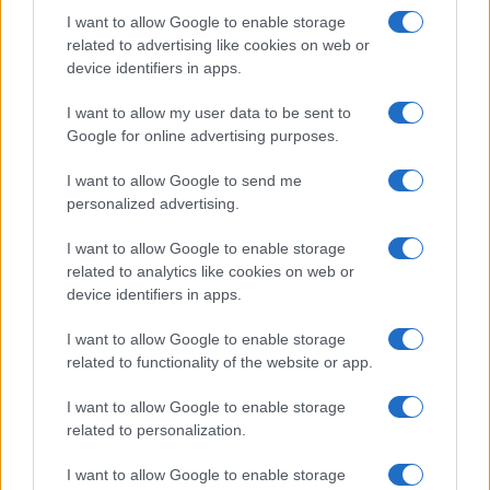
I want to allow Google to enable storage
Delta Center
related to advertising like cookies on web or
device identifiers in apps.
Meteo Olbia 9 agosto, temperature in calo
I want to allow my user data to be sent to
Google for online advertising purposes.
Salmo finisce in ospedale a Catania, ma il tour
I want to allow Google to send me
personalized advertising.
va avanti: “Sicilia, ci sono”
I want to allow Google to enable storage
related to analytics like cookies on web or
Jovanotti, Gabry Ponte e Alfa: Olbia ombelico del
device identifiers in apps.
mondo per una notte
I want to allow Google to enable storage
related to functionality of the website or app.
I want to allow Google to enable storage
related to personalization.
I want to allow Google to enable storage