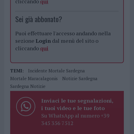
cliccando
qui
Sei già abbonato?
Puoi effettuare l'accesso andando nella
sezione
Login
dal menù del sito o
cliccando
qui
TEMI:
Incidente Mortale Sardegna
Mortale Maracalagonis
Notizie Sardegna
Sardegna Notizie
Inviaci le tue segnalazioni,
i tuoi video e le tue foto
Su WhatsApp al numero +39
345 356 7512