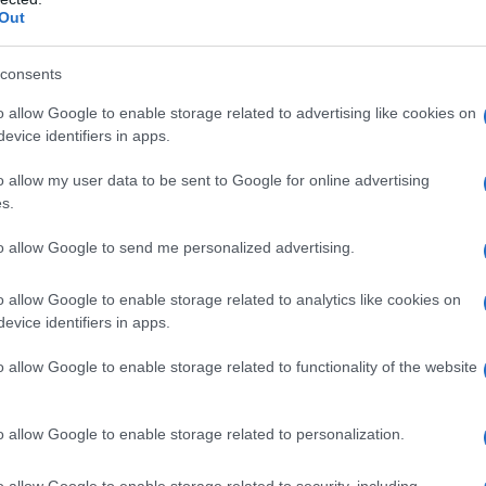
mbri fondatori) e il revisore dei conti.
Out
artecipanti”, senza diritto di voto in
ridiche, pubbliche e private, gli enti e le
consents
gli scopi della fondazione.
o allow Google to enable storage related to advertising like cookies on
ione Fai Sardegna, Università di Sassari,
evice identifiers in apps.
aria Carta, Consorzio Costa Smeralda, Fasi, la
o allow my user data to be sent to Google for online advertising
, Fondazione Mont’e Prama e Associazione Enti
s.
 spettacolo.
to allow Google to send me personalized advertising.
ori: Aritzo, Arzana, Belvì, Bortigiadas, Bosa,
ssio, Gairo, Girasole, Ilbono, Isili, Jerzu,
o allow Google to enable storage related to analytics like cookies on
Macomer, Magomadas, Mandas, Martis, Meana
evice identifiers in apps.
lo, Osini, Perfugas, Ploaghe, Sadali, Sassari,
nia, Tinnura, Tonara, Tortolì, Tresnuraghes,
o allow Google to enable storage related to functionality of the website
isaili. I tre Comuni che aderiranno nei prossimi
i Gallura e Serri.
o allow Google to enable storage related to personalization.
 il rettore Gavino Mariotti, il sindaco di
o allow Google to enable storage related to security, including