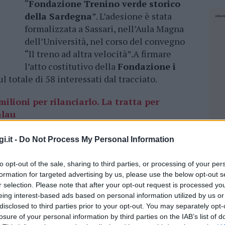
“
Fondazione Trenino verde storico
della Sardegna
”. L’adesione è stata
formalizzata a Sassari, nell’Aula Magna
dell’Università, nel corso del convegno
“Il treno ad altra velocità”.A firmare
l’atto costitutivo della
Fondazione i
ul totale di 58 interessati dal tracciato.
milioni per rilanciarlo. La tratta per
alau
i.it -
Do Not Process My Personal Information
l’adesione e la faranno successivamente –
ualità di
soci fondatori con Regione
to opt-out of the sale, sharing to third parties, or processing of your per
anno partecipato l’assessore regionale dei
formation for targeted advertising by us, please use the below opt-out s
ci dell’Arst, l’amministratore unico Roberto
r selection. Please note that after your opt-out request is processed y
o Poledrini.
eing interest-based ads based on personal information utilized by us or
disclosed to third parties prior to your opt-out. You may separately opt-
detto l’assessore Moro. “Firmiamo l’atto
losure of your personal information by third parties on the IAB’s list of
NEC