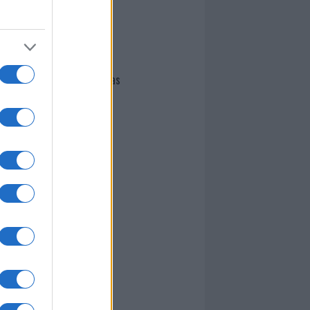
I nostri cari
Giovannimaria Cabras