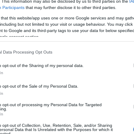
ilanciare questa straordinaria risorsa
. This information may also be disclosed by us to third parties on the
IA
Participants
that may further disclose it to other third parties.
 veicolo della nostra identità
, e per
prattutto quelli dell’interno, che hanno maggiore
 that this website/app uses one or more Google services and may gath
parte della Regione”. Per sostenere il progetto,
including but not limited to your visit or usage behaviour. You may click 
a Solinas, “ci sono le risorse già stanziate e ci
 to Google and its third-party tags to use your data for below specifi
ogle consent section.
ria più antica d’Europa
, più importante
veva trovare un meccanismo di gestione
l Data Processing Opt Outs
 e ai territori di essere protagonisti e
re strumento per favorire la crescita turistica e
o opt-out of the Sharing of my personal data.
In
elibera della Giunta regionale del 17
o opt-out of the Sale of my Personal Data.
l’articolo 138
della legge regionale 9 del 23
In
presidente (nel corso dell’ultima seduta la
sta Elso Rei), la giunta esecutiva (composta
to opt-out of processing my Personal Data for Targeted
ing.
 scelti dall’assemblea di partecipazione tra
In
 ferroviarie individuati dai Comuni
o opt-out of Collection, Use, Retention, Sale, and/or Sharing
e componenti nominati dall’Arst), l’assemblea
ersonal Data that Is Unrelated with the Purposes for which it
lected.