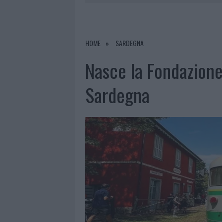
7 AGOSTO 2026
|
CALANGIANUS, DOPO LE POLEMIC
7 AGOSTO 2026
|
OLBIA, DIVIETO DI SOSTA CONT
7 AGOSTO 2026
|
PAUSA CAFFÈ IMPECCABILE: COME 
HOME
SARDEGNA
7 AGOSTO 2026
|
LE PREVISIONI METEO PER IL WEE
Nasce la Fondazione
Sardegna