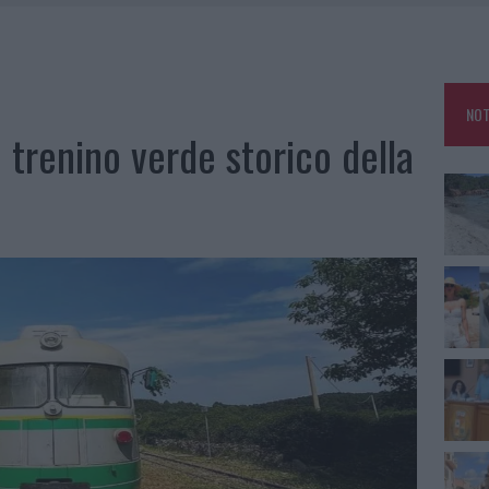
HE IL CENTRO ACCOGLIENZA MINORI CHIUDE
RO SPACCIO E DEGRADO: ESPLODE LA PROTESTA
SCEGLIERE LA SOLUZIONE IDEALE PER LA CASA E L’UFFICIO
NOT
KEND A OLBIA E IN GALLURA
 trenino verde storico della