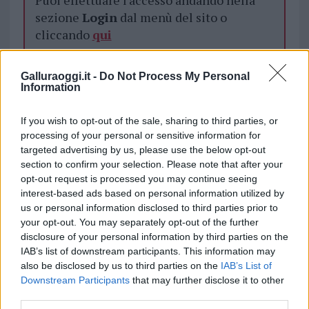
Puoi effettuare l'accesso andando nella
sezione
Login
dal menù del sito o
cliccando
qui
Galluraoggi.it -
Do Not Process My Personal
TEMI:
Carabinieri Tempio
Mostra Carabinieri
Information
Notizie Tempio
Spazio Faber Tempio
If you wish to opt-out of the sale, sharing to third parties, or
Inviaci le tue segnalazioni,
processing of your personal or sensitive information for
targeted advertising by us, please use the below opt-out
i tuoi video e le tue foto
section to confirm your selection. Please note that after your
Su WhatsApp al numero +39
opt-out request is processed you may continue seeing
345 356 7512
interest-based ads based on personal information utilized by
us or personal information disclosed to third parties prior to
your opt-out. You may separately opt-out of the further
disclosure of your personal information by third parties on the
IAB’s list of downstream participants. This information may
Notizie in tempo reale?
also be disclosed by us to third parties on the
IAB’s List of
Entra nel canale telegram di
Downstream Participants
that may further disclose it to other
GalluraOggi.it
third parties.