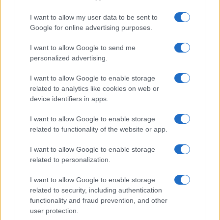
k
p
I want to allow my user data to be sent to
Le previsioni meteo per il weekend a Olbia e in
Google for online advertising purposes.
Gallura
I want to allow Google to send me
personalized advertising.
Michelle Hunziker in Gallura, bella anche dal
I want to allow Google to enable storage
vivo: un amico vip svela come fa
related to analytics like cookies on web or
device identifiers in apps.
Calangianus, dopo le polemiche il centro
I want to allow Google to enable storage
accoglienza minori chiude
related to functionality of the website or app.
I want to allow Google to enable storage
Olbia, divieto di sosta contro spaccio e degrado:
related to personalization.
esplode la protesta
I want to allow Google to enable storage
related to security, including authentication
Pausa caffè impeccabile: come scegliere la
functionality and fraud prevention, and other
soluzione ideale per la casa e l’ufficio
user protection.