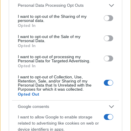
Please note that this website/app uses one or more Google
Personal Data Processing Opt Outs
services and may gather and store information including but
not limited to your visit or usage behaviour. You may click to
I want to opt-out of the Sharing of my
personal data.
grant or deny consent to Google and its third-party tags to
Opted In
Ricevi le nostre ultime news
use your data for below specified purposes in below Google
consent section.
I want to opt-out of the Sale of my
Personal Data.
da
Google News
Opted In
I want to opt-out of processing my
Personal Data for Targeted Advertising.
Condividi l'articolo
Opted In
F
T
Pi
W
S
I want to opt-out of Collection, Use,
Retention, Sale, and/or Sharing of my
a
w
n
h
h
Personal Data that Is Unrelated with the
Purposes for which it was collected.
ce
it
te
at
a
Opted Out
Articolo precedente
b
te
re
s
re
Prossimo articolo
Google consents
o
r
st
A
I want to allow Google to enable storage
o
p
related to advertising like cookies on web or
NOTIZIE RECENTI
device identifiers in apps.