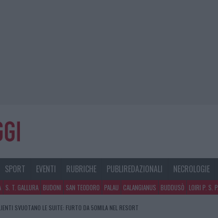
SPORT
EVENTI
RUBRICHE
PUBLIREDAZIONALI
NECROLOGIE
A
S. T. GALLURA
BUDONI
SAN TEODORO
PALAU
CALANGIANUS
BUDDUSÒ
LOIRI P. S. 
CLIENTI SVUOTANO LE SUITE: FURTO DA 50MILA NEL RESORT
GOSTO, SOLE E CALDO TORNANO PROTAGONISTI