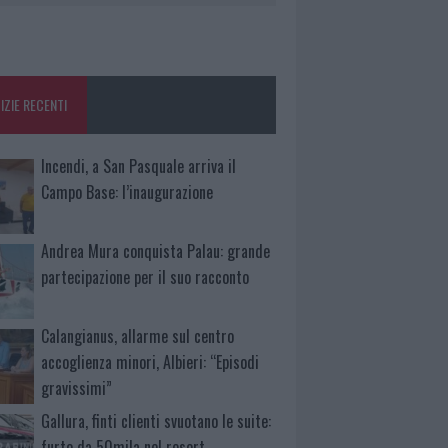
IZIE RECENTI
Incendi, a San Pasquale arriva il
Campo Base: l’inaugurazione
Andrea Mura conquista Palau: grande
partecipazione per il suo racconto
Calangianus, allarme sul centro
accoglienza minori, Albieri: “Episodi
gravissimi”
Gallura, finti clienti svuotano le suite:
furto da 50mila nel resort