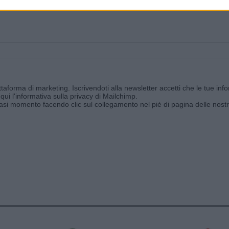
ggi e ricevi le nostre email periodiche contenenti le ultime notizie pubbli
aforma di marketing. Iscrivendoti alla newsletter accetti che le tue info
qui l'informativa sulla privacy di Mailchimp
.
siasi momento facendo clic sul collegamento nel piè di pagina delle nostr