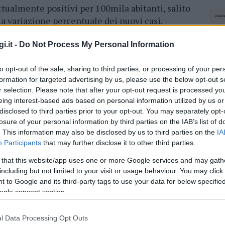
ttualmente positivi per 100mila abitanti, salito
 la variazione percentuale dei nuovi casi.
nali
, emerge che i posti letto in
area medica
24%
, mentre i posti letti in
terapia intensiva
,
i.it -
Do Not Process My Personal Information
d, è del
27%
. Una soglia vicinissima al limite
to opt-out of the sale, sharing to third parties, or processing of your per
formation for targeted advertising by us, please use the below opt-out s
r selection. Please note that after your opt-out request is processed y
azionali?
eing interest-based ads based on personal information utilized by us or
disclosed to third parties prior to your opt-out. You may separately opt-
losure of your personal information by third parties on the IAB’s list of
 mese
cliccando
qui
. This information may also be disclosed by us to third parties on the
IA
Participants
that may further disclose it to other third parties.
 that this website/app uses one or more Google services and may gath
including but not limited to your visit or usage behaviour. You may click 
do nella sezione
Login
dal menù del sito o
 to Google and its third-party tags to use your data for below specifi
ogle consent section.
l Data Processing Opt Outs
NEC