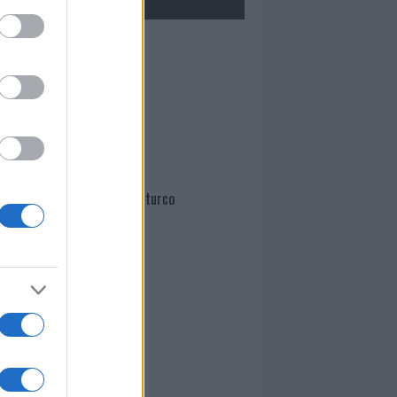
Mario Malu
Paolo Pinna
Martina Agostina Diturco
I nostri cari
I nostri cari