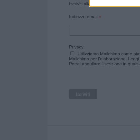
Iscriviti alla newsletter di Gallura O
*
Indirizzo email
Privacy
Utilizziamo Mailchimp come piatt
Mailchimp per l'elaborazione.
Leggi 
Potrai annullare l'iscrizione in qual