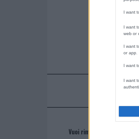
I want 
I want t
web or d
I want t
or app.
I want t
I want t
authenti
Vuoi rimanere sempre agg