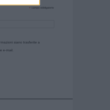
cate sul sito web!
*
campo obbligatorio
rmazioni siano trasferite a
e e-mail.