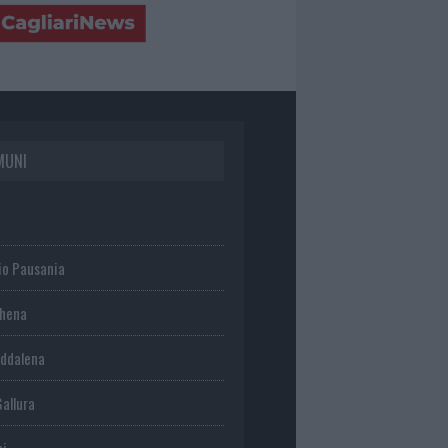
MUNI
io Pausania
chena
ddalena
Gallura