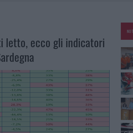
A IL CAMPO BASE: L’INAUGURAZIONE
: GRANDE PARTECIPAZIONE PER IL SUO RACCONTO
RO ACCOGLIENZA MINORI, ALBIERI: “EPISODI GRAVISSIMI”
NOT
i letto, ecco gli indicatori
Sardegna