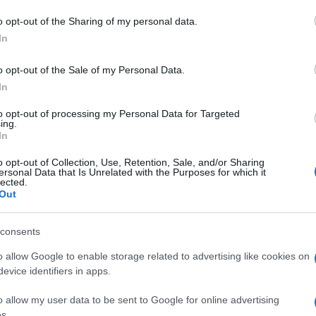
o opt-out of the Sharing of my personal data.
In
o opt-out of the Sale of my Personal Data.
In
to opt-out of processing my Personal Data for Targeted
dente
Prossimo articolo
ing.
In
o opt-out of Collection, Use, Retention, Sale, and/or Sharing
ersonal Data that Is Unrelated with the Purposes for which it
lected.
Out
consents
o allow Google to enable storage related to advertising like cookies on
evice identifiers in apps.
o allow my user data to be sent to Google for online advertising
s.