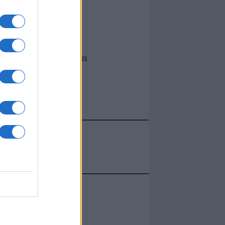
I nostri cari
Giovannimaria Cabras