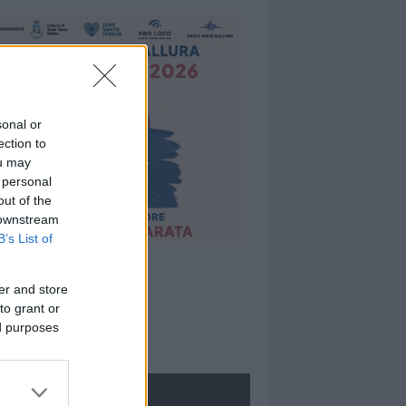
sonal or
ection to
ou may
 personal
out of the
 downstream
B’s List of
er and store
to grant or
ed purposes
ROLOGIE