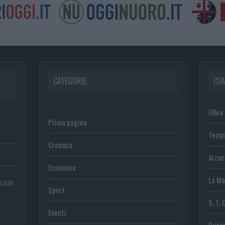
CATEGORIE
CO
Olbia
Prima pagina
Temp
Cronaca
Arza
Economia
La Ma
.com
Sport
S. T. 
Eventi