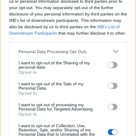
us or personal information disclosed to third parties prior to
your opt-out. You may separately opt-out of the further
disclosure of your personal information by third parties on the
IAB’s list of downstream participants. This information may
also be disclosed by us to third parties on the
IAB’s List of
Downstream Participants
that may further disclose it to other
third parties.
Please note that this website/app uses one or more Google
Personal Data Processing Opt Outs
services and may gather and store information including but
not limited to your visit or usage behaviour. You may click to
I want to opt-out of the Sharing of my
personal data.
grant or deny consent to Google and its third-party tags to
Opted In
use your data for below specified purposes in below Google
NECROLOGIE
consent section.
I want to opt-out of the Sale of my
Personal Data.
Opted In
Mario Malu
I want to opt-out of processing my
Personal Data for Targeted Advertising.
Opted In
Paolo Pinna
I want to opt-out of Collection, Use,
Retention, Sale, and/or Sharing of my
Personal Data that Is Unrelated with the