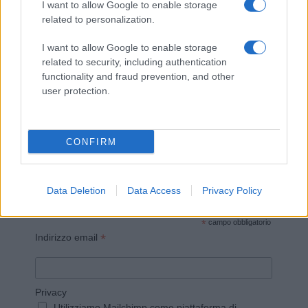
I want to allow Google to enable storage
related to personalization.
I want to allow Google to enable storage
related to security, including authentication
Invia un Comunicato Stampa
|
Pubblicità
|
Segnala
functionality and fraud prevention, and other
user protection.
CONFIRM
Vuoi rimanere sempre aggiornato?
Iscriviti alla newsletter di Gallura Oggi e ricevi le nostre
Data Deletion
Data Access
Privacy Policy
email periodiche contenenti le ultime notizie pubblicate
sul sito web!
*
campo obbligatorio
*
Indirizzo email
Privacy
Utilizziamo Mailchimp come piattaforma di