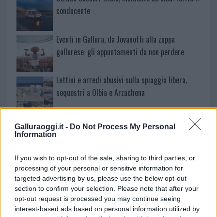
conducente
Eventi in Gallura, da Jovanotti alla zuppa
gallurese: gli appuntamenti da non perdere
Lettini e arredi abusivi sulla spiaggia libera,
sequestri a Olbia e Arzachena
È morto Francesco Guccini, il maestro che
Galluraoggi.it -
Do Not Process My Personal
rifiutò la Costa Smeralda
Information
If you wish to opt-out of the sale, sharing to third parties, or
Nuovo sportello rifiuti a Palau, una svolta per gli
processing of your personal or sensitive information for
utenti
targeted advertising by us, please use the below opt-out
section to confirm your selection. Please note that after your
opt-out request is processed you may continue seeing
Migliori agenzie per l’Attestazione SOA in Italia:
interest-based ads based on personal information utilized by
lista delle 4 realtà più efficienti nella g…