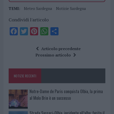
TEMI:
Meteo Sardegna
Notizie Sardegna
Condividi l'articolo
F
T
Pi
W
S
a
w
n
h
h
ce
it
te
at
a
Articolo precedente
b
te
re
s
re
Prossimo articolo
o
r
st
A
o
p
NOTIZIE RECENTI
k
p
Notre-Dame de Paris conquista Olbia, la prima
al Molo Brin è un successo
Strada Sassari-Olbia, incidente all’alba: ferito il