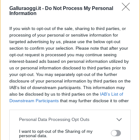
ordinata e con servizi pensati in modo
Galluraoggi.it -
Do Not Process My Personal
specifico. Il vantaggio è pratico: i genitori
Information
possono alternare tempo condiviso e
momenti di pausa, sapendo che i figli hanno
If you wish to opt-out of the sale, sharing to third parties, or
proposte dedicate. Naturalmente, come
processing of your personal or sensitive information for
sempre nei villaggi, molto dipende dalla
targeted advertising by us, please use the below opt-out
section to confirm your selection. Please note that after your
stagione, dall’età dei bambini, dall’affluenza e
opt-out request is processed you may continue seeing
dalla qualità dell’équipe presente in quel
interest-based ads based on personal information utilized by
periodo. Ma l’impostazione generale è chiara:
us or personal information disclosed to third parties prior to
Santagiusta non considera i bambini un
your opt-out. You may separately opt-out of the further
pubblico accessorio, li mette al centro
disclosure of your personal information by third parties on the
dell’organizzazione della vacanza.
IAB’s list of downstream participants. This information may
also be disclosed by us to third parties on the
IAB’s List of
Sport e attività: vela, canoa, tennis, fitness
Downstream Participants
that may further disclose it to other
third parties.
ed escursioni
Please note that this website/app uses one or more Google
Personal Data Processing Opt Outs
services and may gather and store information including but
Il mare di Costa Rei non è soltanto da
not limited to your visit or usage behaviour. You may click to
I want to opt-out of the Sharing of my
guardare. A Santagiusta diventa anche spazio
personal data.
grant or deny consent to Google and its third-party tags to