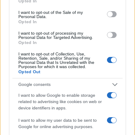
Opted In
per muoversi. Vela, canoa, tennis, fitness e
use your data for below specified purposes in below Google
altre attività sportive ampliano il senso della
consent section.
I want to opt-out of the Sale of my
Personal Data.
vacanza, soprattutto per chi non ama passare
Opted In
l’intera giornata fermo in spiaggia. La vela e la
canoa sono coerenti con il contesto:
I want to opt-out of processing my
Personal Data for Targeted Advertising.
permettono di vivere l’acqua in modo più
Opted In
diretto, con un rapporto fisico e leggero con il
I want to opt-out of Collection, Use,
paesaggio marino. Il tennis e il fitness
Retention, Sale, and/or Sharing of my
Personal Data that Is Unrelated with the
rispondono invece a un’esigenza diversa,
Purposes for which it was collected.
quella di mantenere una routine attiva anche
Opted Out
durante le ferie. Questo aspetto è
Google consents
particolarmente interessante per coppie
giovani, gruppi di amici e famiglie con ragazzi,
I want to allow Google to enable storage
perché consente di alternare mare, tornei,
related to advertising like cookies on web or
device identifiers in apps.
lezioni collettive e attività organizzate. Le
escursioni completano il quadro e servono a
I want to allow my user data to be sent to
evitare che la vacanza resti confinata dentro il
Google for online advertising purposes.
perimetro del villaggio. La Sardegna sud-