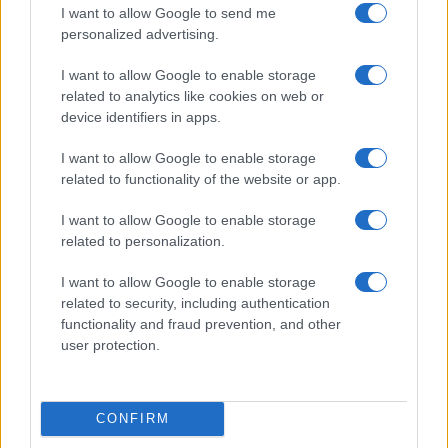
orientale offre infatti molte possibilità: tratti
I want to allow Google to send me
personalized advertising.
costieri di grande valore paesaggistico,
località vicine, itinerari verso Villasimius,
I want to allow Google to enable storage
Castiadas e l’entroterra, senza dimenticare le
related to analytics like cookies on web or
uscite in mare quando le condizioni lo
device identifiers in apps.
consentono. Il punto non è riempire ogni
I want to allow Google to enable storage
giornata, ma avere alternative credibili. Un
related to functionality of the website or app.
villaggio funziona bene quando permette di
scegliere. Santagiusta sembra muoversi
I want to allow Google to enable storage
proprio in questa direzione: mare e riposo per
related to personalization.
chi vuole rallentare, sport e attività per chi
I want to allow Google to enable storage
preferisce una vacanza più dinamica.
related to security, including authentication
functionality and fraud prevention, and other
Pronto per prenotare? Vedi la pagina della
user protection.
offerte in corso
.
Inoltre con la promo
“Speciale Volo” raggiungi l’iGV
Club Santagiusta con €290 a persona.
La
CONFIRM
quota comprende il volo a/r per Cagliari da