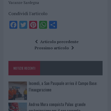
Vacanze Sardegna
Condividi l'articolo
F
T
Pi
W
S
a
w
n
h
h
ce
it
te
at
a
Articolo precedente
b
te
re
s
re
Prossimo articolo
o
r
st
A
o
p
NOTIZIE RECENTI
k
p
Incendi, a San Pasquale arriva il Campo Base:
l’inaugurazione
Andrea Mura conquista Palau: grande
partecipazione per il suo racconto