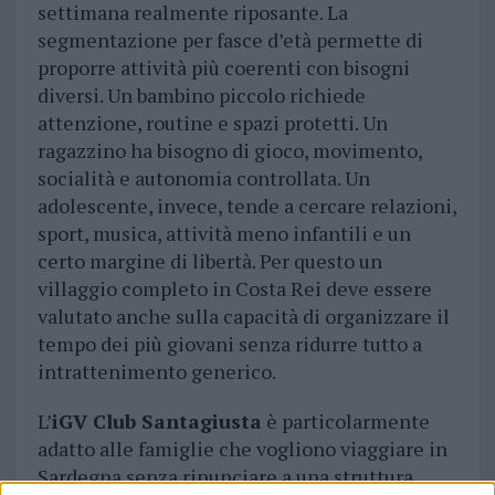
settimana realmente riposante. La
segmentazione per fasce d’età permette di
proporre attività più coerenti con bisogni
diversi. Un bambino piccolo richiede
attenzione, routine e spazi protetti. Un
ragazzino ha bisogno di gioco, movimento,
socialità e autonomia controllata. Un
adolescente, invece, tende a cercare relazioni,
sport, musica, attività meno infantili e un
certo margine di libertà. Per questo un
villaggio completo in Costa Rei deve essere
valutato anche sulla capacità di organizzare il
tempo dei più giovani senza ridurre tutto a
intrattenimento generico.
L’
iGV Club Santagiusta
è particolarmente
adatto alle famiglie che vogliono viaggiare in
Sardegna senza rinunciare a una struttura