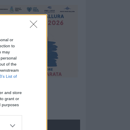
sonal or
ection to
ou may
 personal
out of the
 downstream
B’s List of
er and store
to grant or
ed purposes
ROLOGIE