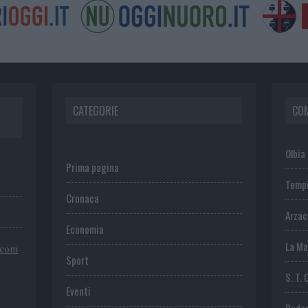
CATEGORIE
CO
Olbia
Prima pagina
Temp
Cronaca
Arza
Economia
La Ma
.com
Sport
S. T. 
Eventi