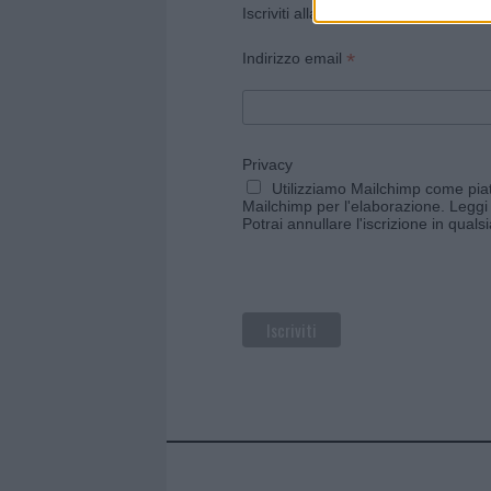
Iscriviti alla newsletter di Gallura O
*
Indirizzo email
Privacy
Utilizziamo Mailchimp come piatt
Mailchimp per l'elaborazione.
Leggi 
Potrai annullare l'iscrizione in qual