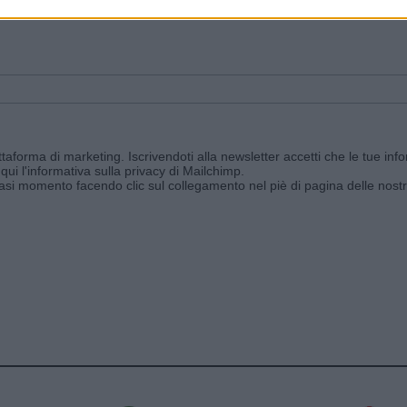
ggi e ricevi le nostre email periodiche contenenti le ultime notizie pubbli
aforma di marketing. Iscrivendoti alla newsletter accetti che le tue info
qui l'informativa sulla privacy di Mailchimp
.
siasi momento facendo clic sul collegamento nel piè di pagina delle nostr