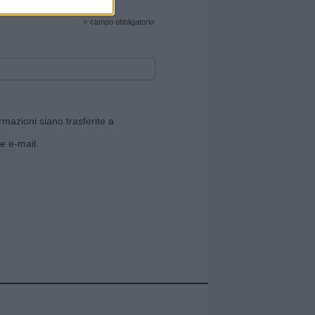
cate sul sito web!
*
campo obbligatorio
rmazioni siano trasferite a
e e-mail.