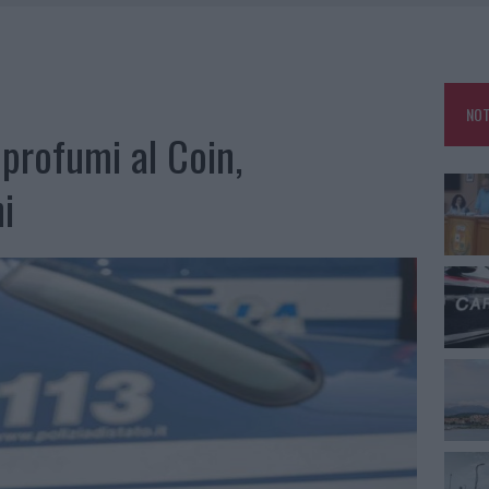
CA DELLE METE PIÙ AMATE DELL’ESTATE 2026
RO ACCOGLIENZA MINORI, ALBIERI: “EPISODI GRAVISSIMI”
NO LE SUITE: FURTO DA 50MILA NEL RESORT
NOT
E CALDO TORNANO PROTAGONISTI
 profumi al Coin,
i