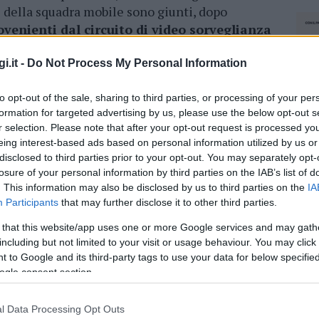
ri della squadra mobile sono giunti, dopo
rovenienti dal circuito di video sorveglianza
i.it -
Do Not Process My Personal Information
o di documentare il modus operandi delle due
la loro attenzione sul reparto profumeria dal
to opt-out of the sale, sharing to third parties, or processing of your per
i marchi prestigiosi, hanno rubato merce
formation for targeted advertising by us, please use the below opt-out s
r selection. Please note that after your opt-out request is processed y
eing interest-based ads based on personal information utilized by us or
disclosed to third parties prior to your opt-out. You may separately opt-
mpre presentate in negozio come normalissime
losure of your personal information by third parties on the IAB’s list of
prodotti esposti e, mentre una delle
due si
. This information may also be disclosed by us to third parties on the
IA
l’eventuale arrivo di personale addetto al
Participants
that may further disclose it to other third parties.
dagli scaffali gli articoli sopra descritti per poi
 that this website/app uses one or more Google services and may gath
including but not limited to your visit or usage behaviour. You may click 
 to Google and its third-party tags to use your data for below specifi
dipendente della Coin ha consentito di rilevare
ogle consent section.
resentazione della denuncia dalla quale
l Data Processing Opt Outs
NEC