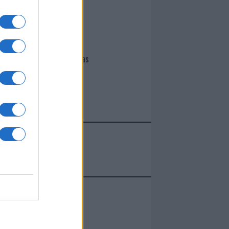
I nostri cari
Giovannimaria Cabras