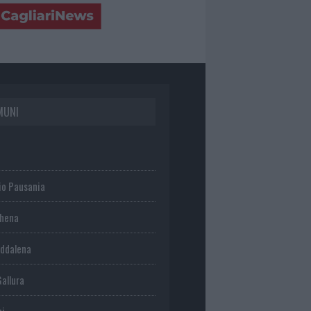
MUNI
io Pausania
chena
ddalena
Gallura