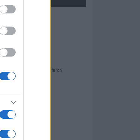
Mario Malu
Paolo Pinna
Martina Agostina Diturco
I nostri cari
I nostri cari