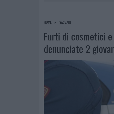
6 AGOSTO 2026
|
AGGIUS CONQUISTA LA CLASSIFI
6 AGOSTO 2026
|
CALANGIANUS, ALLARME SUL CENT
6 AGOSTO 2026
|
GALLURA, FINTI CLIENTI SVUOTA
HOME
SASSARI
6 AGOSTO 2026
|
METEO OLBIA 7 AGOSTO, SOLE 
Furti di cosmetici e
denunciate 2 giovan