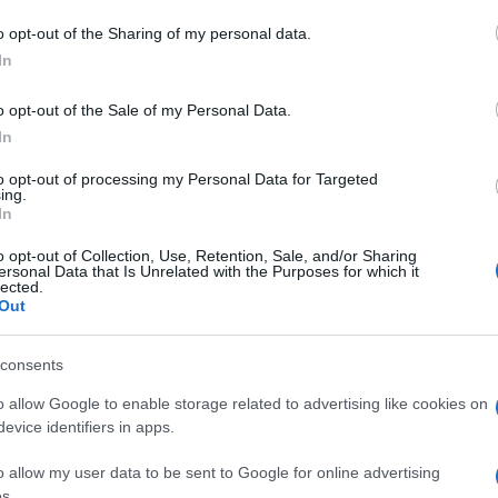
20 anni, con già a carico diversi precedenti
o opt-out of the Sharing of my personal data.
ghi a quelli sopra descritti, dovranno rispondere
In
ontinuato in concorso.
o opt-out of the Sale of my Personal Data.
In
azionali?
to opt-out of processing my Personal Data for Targeted
ing.
 mese
cliccando
qui
In
o opt-out of Collection, Use, Retention, Sale, and/or Sharing
ersonal Data that Is Unrelated with the Purposes for which it
lected.
Out
do nella sezione
Login
dal menù del sito o
consents
o allow Google to enable storage related to advertising like cookies on
evice identifiers in apps.
o allow my user data to be sent to Google for online advertising
s.