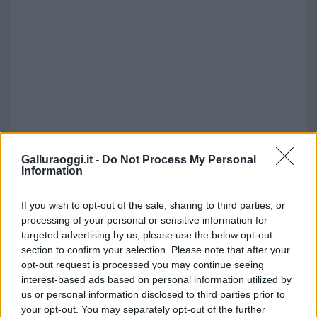
Galluraoggi.it -
Do Not Process My Personal
Information
If you wish to opt-out of the sale, sharing to third parties, or
processing of your personal or sensitive information for
targeted advertising by us, please use the below opt-out
section to confirm your selection. Please note that after your
opt-out request is processed you may continue seeing
Vuoi rimuovere le pubblicità nazionali?
interest-based ads based on personal information utilized by
us or personal information disclosed to third parties prior to
Puoi abbonarti a
soli € 1,10 al mese
your opt-out. You may separately opt-out of the further