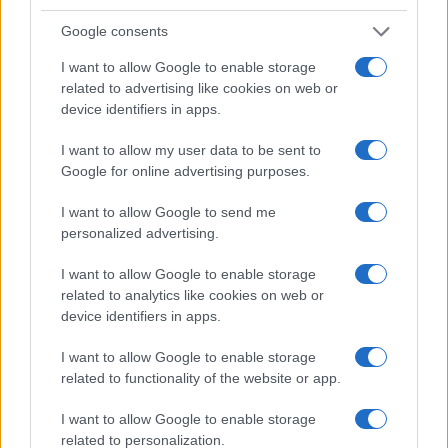
345 356 7512
Google consents
I want to allow Google to enable storage
related to advertising like cookies on web or
device identifiers in apps.
Notizie in tempo reale?
Entra nel canale telegram di
I want to allow my user data to be sent to
GalluraOggi.it
Google for online advertising purposes.
I want to allow Google to send me
personalized advertising.
I want to allow Google to enable storage
Ricevi le nostre ultime news
related to analytics like cookies on web or
device identifiers in apps.
da
Google News
I want to allow Google to enable storage
related to functionality of the website or app.
Condividi l'articolo
I want to allow Google to enable storage
related to personalization.