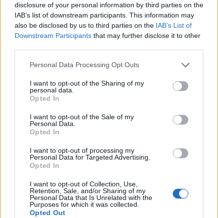
cliccando
qui
disclosure of your personal information by third parties on the
IAB’s list of downstream participants. This information may
also be disclosed by us to third parties on the
IAB’s List of
Sei già abbonato?
Downstream Participants
that may further disclose it to other
third parties.
Puoi effettuare l'accesso andando nella
Please note that this website/app uses one or more Google
Personal Data Processing Opt Outs
sezione
Login
dal menù del sito o
services and may gather and store information including but
cliccando
qui
not limited to your visit or usage behaviour. You may click to
I want to opt-out of the Sharing of my
personal data.
grant or deny consent to Google and its third-party tags to
Opted In
use your data for below specified purposes in below Google
consent section.
I want to opt-out of the Sale of my
TEMI:
Andrea Tomei
Gabriele Dongu
Personal Data.
Maurizio Spano
Notizie Cagliari
Notizie Olbia
Opted In
Notizie Sassari
Notizie Sinnai
Olbia Rugby
I want to opt-out of processing my
Olbia Rugby Passione Sportiva
Roberto Palomba
Personal Data for Targeted Advertising.
Opted In
Rugby Giovanile
Sport Sardegna
I want to opt-out of Collection, Use,
Retention, Sale, and/or Sharing of my
Inviaci le tue segnalazioni,
Personal Data that Is Unrelated with the
i tuoi video e le tue foto
Purposes for which it was collected.
Opted Out
Su WhatsApp al numero +39