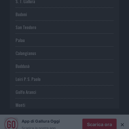
S. T. Gallura
Budoni
San Teodoro
Palau
Calangianus
Buddusò
Loiri P. S. Paolo
Golfo Aranci
Monti
Telti
App di Gallura Oggi
×
Scarica ora
Scarica la nostra app