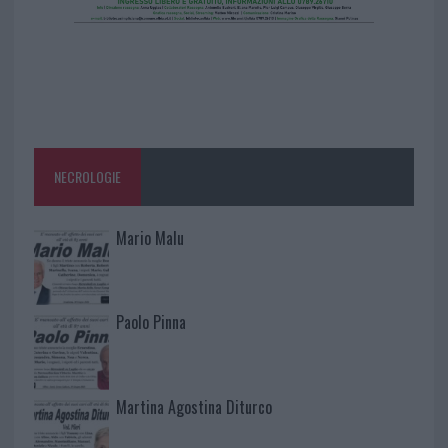
NECROLOGIE
Mario Malu
Paolo Pinna
Martina Agostina Diturco