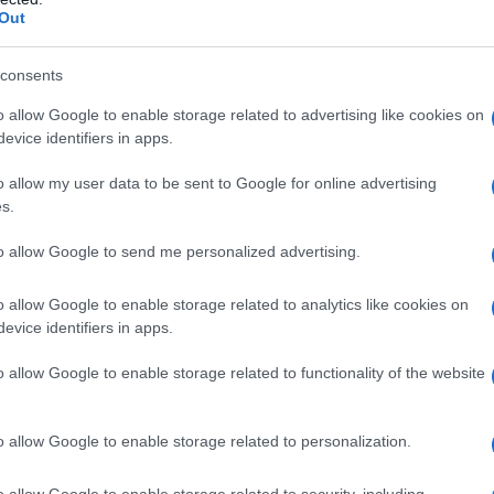
a olbiese:
Fiore conquista la palla set e
Out
mo tentativo (21-25).
consents
essochè totale dell’Hermaea
, capace di
o allow Google to enable storage related to advertising like cookies on
’11-17 il tecnico dell’Omag chiede il timeout,
evice identifiers in apps.
enza. Barazza e compagne, infatti, veleggiano
 set. Un
gran muro del capitano piega
o allow my user data to be sent to Google for online advertising
an Giovanni,
che si arrende presto sul 17-25
s.
lla centrale in maglia numero 18.
to allow Google to send me personalized advertising.
a – sconfitte una sola volta in stagione –
o allow Google to enable storage related to analytics like cookies on
ella partita.
Le galluresi tengono testa fino al
evice identifiers in apps.
mente sotto i colpi di Saguatti. Fiore, con un
 cose in discussione, ma non basta: l’attacco
o allow Google to enable storage related to functionality of the website
iovanni in Marignano il
25-21 che rimanda il
o allow Google to enable storage related to personalization.
vengono fuori stanchezza e acciacchi. La
o allow Google to enable storage related to security, including