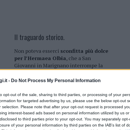
Il traguardo storico.
Non poteva esserci
sconfitta più dolce
per l’Hermaea Olbia
, che a San
Giovanni in Marignano interrompe la
striscia di 6 successi consecutivi, ma
riesce comunque a
cogliere il
i.it -
Do Not Process My Personal Information
punticino che mancava per
spalancare le porte della Poule
to opt-out of the sale, sharing to third parties, or processing of your per
Promozione.
Un risultato storico per la
formation for targeted advertising by us, please use the below opt-out s
r selection. Please note that after your opt-out request is processed y
squadra olbiese, che riscatta un inizio di
eing interest-based ads based on personal information utilized by us or
stagione a handicap e si guadagna con
disclosed to third parties prior to your opt-out. You may separately opt-
vertirsi tra le grandi corazzate che
losure of your personal information by third parties on the IAB’s list of