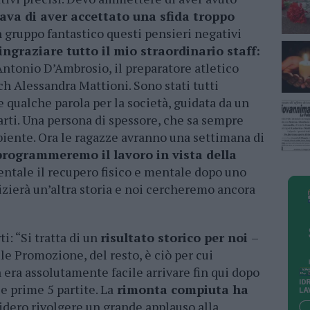
va di aver accettato una sfida troppo
n gruppo fantastico questi pensieri negativi
ingraziare tutto il mio straordinario staff:
Antonio D’Ambrosio, il preparatore atletico
h Alessandra Mattioni. Sono stati tutti
 qualche parola per la società, guidata da un
rti. Una persona di spessore, che sa sempre
mbiente. Ora le ragazze avranno una settimana di
programmeremo il lavoro in vista della
ntale il recupero fisico e mentale dopo uno
izierà un’altra storia e noi cercheremo ancora
i: “Si tratta di un
risultato storico per noi
–
ule Promozione, del resto, è ciò per cui
ra assolutamente facile arrivare fin qui dopo
e prime 5 partite. La
rimonta compiuta ha
dero rivolgere un grande applauso alla