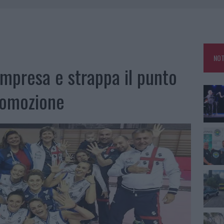
GOSTO, MIGLIORA IL TEMPO IN GALLURA
 OUT AD OLBIA PER IL READING SU ATZENI
NNI DEL DIVING CENTER DI TEGGE
 ARZACHENA: FERITO IL CONDUCENTE
NOT
impresa e strappa il punto
romozione