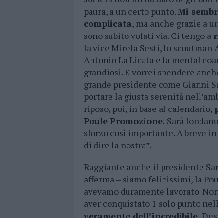
paura, a un certo punto.
Mi sembra
complicata
, ma anche grazie a u
sono subito volati via. Ci tengo a
r
la vice Mirela Sesti, lo scoutman 
Antonio La Licata e la mental coac
grandiosi. E vorrei spendere anche
grande presidente come Gianni Sa
portare la giusta serenità nell’a
riposo, poi, in base al calendario,
Poule Promozione.
Sarà fondame
sforzo così importante. A breve in
di dire la nostra”.
Raggiante anche il presidente Sart
afferma – siamo felicissimi, la Po
avevamo duramente lavorato. Non e
aver conquistato 1 solo punto nell
veramente dell’incredibile.
Desi