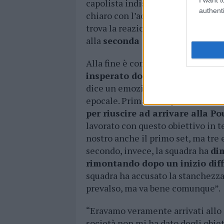
capolista indiscussa del girone, al
authenti
chiaro con l’ace di Lualdi che val
trova la reazione che porta le sue 
alla
seconda accelerazione della
Alla fine è comunque festa per l’
H
insperato dopo un inizio diffic
dice un emozionato Emiliano Gi
epocale. Prima della partita di Sa
per riuscire ad arrivare alla 
lavorato con questo obiettivo in t
nostro anche il primo set, ma tre 
secondo, invece, la squadra ha
dim
rimontando dopo un inizio diff
squadra ha accusato la stanchezza:
prevalso, ma va bene comunque”.
“Eravamo veramente arrivati allo 
società non mi ha dato degli obie