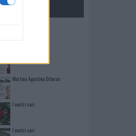
ROLOGIE
Mario Malu
Paolo Pinna
Martina Agostina Diturco
I nostri cari
I nostri cari