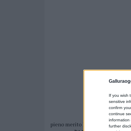
Galluraogg
If you wish 
sensitive in
confirm you
continue se
information 
pieno merito la
possibilità di di
further disc