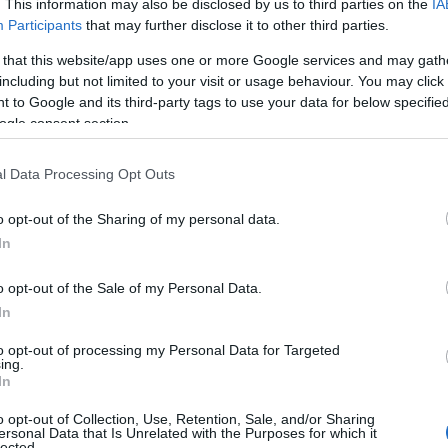
. This information may also be disclosed by us to third parties on the
IA
Participants
that may further disclose it to other third parties.
à dai primi scambi, e, approfittando anche dei
 that this website/app uses one or more Google services and may gath
vversaria arriva agevolmente a condurre sul 12-
including but not limited to your visit or usage behaviour. You may click 
 ci sta: prima pareggia a 16 con un attacco di
 to Google and its third-party tags to use your data for below specifi
assare fino al 19-17. Le o
lbiesi però non si
ogle consent section.
a nel punteggio fino al 24 pari
(diagonale
rrore al servizio della brasiliana e un
l Data Processing Opt Outs
mi all’
Hermaea, costretta ad alzare
o opt-out of the Sharing of my personal data.
In
usa il colpo in avvio di seconda frazione e
o opt-out of the Sale of my Personal Data.
uadra biancoblu sembra calare la notte,
In
e altre occasioni nel corso della regular
arattere
: un passettino alla volta, infatti,
to opt-out of processing my Personal Data for Targeted
 vincente di Barazza vale il -1, l’ace di
ing.
In
parallela di Emmel sancisce il sorpasso (12-13).
 17 pari, poi le
biancoblu scappano
o opt-out of Collection, Use, Retention, Sale, and/or Sharing
ersonal Data that Is Unrelated with the Purposes for which it
di 4 punti
(muro di Angelini sull’attacco di
lected.